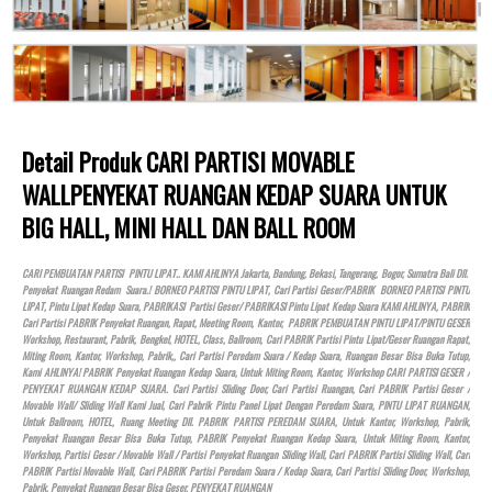
Detail Produk CARI PARTISI MOVABLE
WALLPENYEKAT RUANGAN KEDAP SUARA UNTUK
BIG HALL, MINI HALL DAN BALL ROOM
CARI PEMBUATAN PARTISI PINTU LIPAT.. KAMI AHLINYA Jakarta, Bandung, Bekasi, Tangerang, Bogor, Sumatra Bali Dll.
Penyekat Ruangan Redam Suara.! BORNEO PARTISI PINTU LIPAT, Cari Partisi Geser/PABRIK BORNEO PARTISI PINTU
LIPAT, Pintu Lipat Kedap Suara, PABRIKASI Partisi Geser/ PABRIKASI Pintu Lipat Kedap Suara KAMI AHLINYA, PABRIK
Cari Partisi PABRIK Penyekat Ruangan, Rapat, Meeting Room, Kantor, PABRIK PEMBUATAN PINTU LIPAT/PINTU GESER
Workshop, Restaurant, Pabrik, Bengkel,
HOTEL
, Class, Ballroom, Cari PABRIK Partisi Pintu Lipat/Geser Ruangan Rapat,
Miting Room, Kantor, Workshop, Pabrik,, Cari Partisi Peredam Suara / Kedap Suara, Ruangan Besar Bisa Buka Tutup,
Kami AHLINYA! PABRIK Penyekat Ruangan Kedap Suara, Untuk Miting Room, Kantor, Workshop CARI PARTISI GESER /
PENYEKAT RUANGAN KEDAP SUARA. Cari Partisi Sliding Door, Cari Partisi Ruangan, Cari PABRIK Partisi Geser /
Movable Wall/ Sliding Wall Kami Jual, Cari Pabrik Pintu Panel Lipat Dengan Peredam Suara, PINTU LIPAT RUANGAN,
Untuk Ballroom,
HOTEL
, Ruang Meeting Dll. PABRIK PARTISI PEREDAM SUARA, Untuk Kantor, Workshop, Pabrik,
Penyekat Ruangan Besar Bisa Buka Tutup, PABRIK Penyekat Ruangan Kedap Suara, Untuk Miting Room, Kantor,
Workshop, Partisi Geser / Movable Wall / Partisi Penyekat Ruangan Sliding Wall, Cari PABRIK Partisi Sliding Wall, Cari
PABRIK Partisi Movable Wall, Cari PABRIK Partisi Peredam Suara / Kedap Suara, Cari Partisi Sliding Door, Workshop,
Pabrik, Penyekat Ruangan Besar Bisa Geser, PENYEKAT RUANGAN