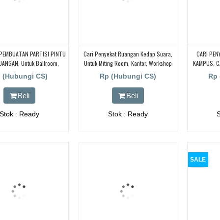
 PEMBUATAN PARTISI PINTU
Cari Penyekat Ruangan Kedap Suara,
CARI PEN
UANGAN, Untuk Ballroom,
Untuk Miting Room, Kantor, Workshop
KAMPUS, C
 KANTOR UNTUK HOTEL |
Abrik Pintu Panel Lipat Dengan
KELAS S
 (Hubungi CS)
Rp (Hubungi CS)
Rp 
NG KELAS KAMPUS | KELAS
Peredam Suara, PINTU LIPAT
RUNANGAN
H Di BANDUNG, JAKARTA,
RUANGAN, Untuk Ballroom, HOTEL,
Beli
Beli
EKASI, TANGERANG
Stok : Ready
Stok : Ready
SALE