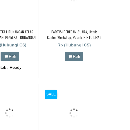
YEKAT RUNANGAN KELAS
PARTISI PEREDAM SUARA, Untuk
ARI PENYEKAT RUNANGAN
Kantor, Workshop, Pabrik, PINTU LIPAT
EKOLAH, CARI PENYEKAT
REDAM SUARA
(Hubungi CS)
Rp (Hubungi CS)
 KELAS BIMBEL DAERAH
BANDUNG
Beli
Beli
Stok : Ready
SALE