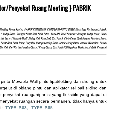
ntor/Penyekat Ruang Meeting } PABRIK
at, Meeting Room, Kantor, PABRIK PEMBUATAN PINTU LIPAT/PINTU GESER Workshop, Restaurant, Pabrik,
uara / Kedap Suara, Ruangan Besar Bisa Buka Tutup, Kami AHLINYA! Penyekat Ruangan Kedap Suara, Untuk
i Geser / Movable Wall/ Sliding Wall Kami Jual, Cari Pabrik Pintu Panel Lipat Dengan Peredam Suara,
Besar Bisa Buka Tutup, Penyekat Ruangan Kedap Suara, Untuk Miting Room, Kantor, Workshop, Partisi
e Wall, Cari Partisi Peredam Suara / Kedap Suara, Cari Partisi Sliding Door, Workshop, Pabrik, Penyekat
u Movable Wall pintu lipat/folding dan sliding untuk
elut di bidang pintu dan aplikator rel bail sliding dan
 penyekat ruangan/partisi yang fleksible yang dapat di
 menyekat ruangan secara permanen. tidak hanya untuk
i :
TYPE iP.63,
TYPE iP.85