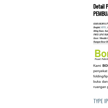
Detail 
PEMBUA
KAMI AHLINYA.!pa
Bengkel,
HOTEL
, 
Miting Room, Kan
PINTU LIPAT RUA
Geser / Movable W
Ruangan Besar B
Kami
BO
penyekat 
folding/l
buka dan
ruangan p
TYPE I