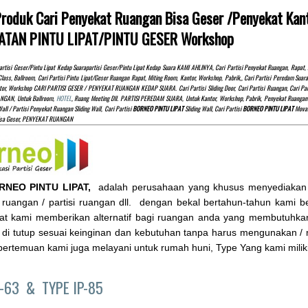
Produk Cari Penyekat Ruangan Bisa Geser /Penyekat Ka
TAN PINTU LIPAT/PINTU GESER Workshop
rtisi Geser/pintu Lipat Kedap Suarapartisi Geser/pintu Lipat Kedap Suara KAMI AHLINYA, Cari Partisi Penyekat Ruangan, Rap
Class, Ballroom, Cari Partisi Pintu Lipat/Geser Ruangan Rapat, Miting Room, Kantor, Workshop, Pabrik,, Cari Partisi Peredam S
tor, Workshop CARI PARTISI GESER / PENYEKAT RUANGAN KEDAP SUARA. Cari Partisi Sliding Door, Cari Partisi Ruangan, Cari Partis
NGAN, Untuk Ballroom,
HOTEL
, Ruang Meeting Dll. PARTISI PEREDAM SUARA, Untuk Kantor, Workshop, Pabrik, Penyekat Ruangan 
all / Partisi Penyekat Ruangan Sliding Wall, Cari Partisi
BORNEO PINTU LIPAT
Sliding Wall, Cari Partisi
BORNEO PINTU LIPAT
Movabl
isa Geser, PENYEKAT RUANGAN
RNEO PINTU LIPAT,
adalah perusahaan yang khusus menyediakan pint
ruangan / partisi ruangan dll. dengan bekal bertahun-tahun kami berg
ipat kami memberikan alternatif bagi ruangan anda yang membutuhkan
 di tutup sesuai keinginan dan kebutuhan tanpa harus mengunakan /
ertemuan kami juga melayani untuk rumah huni, Type Yang kami milik
P-63 &
TYPE IP-85