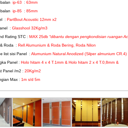
ebalan
ip-63
:
63mm
ebalan
ip-85
:
85mm
el :
PartBout Acoustic 12mm x2
Panel :
Glasshool 32Kg/m3
nd Rating STC :
MAX 25db
*dibantu dengan pengkondisian ruangan Ac
 & Roda :
Rell Alumunium & Roda Bering, Roda Nilon
 list sisi Panel :
Alumunium Natural Anodized (Silper almunium CR.4)
gka Panel :
Holo hitam 4 x 4 T.1mm & Holo hitam 2 x 4 T.0,8mm &
t Panel /m2 :
20Kg/m2
ngian Max :
1m s/d 5m