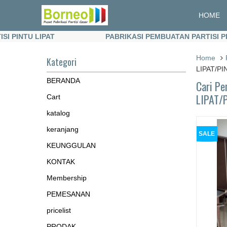
HOME
NTU LIPAT
PABRIKASI PEMBUATAN PARTISI PINTU 
NTU LIPAT
PABRIKASI PEMBUATAN PARTISI PINTU 
Home
Kategori
LIPAT/P
BERANDA
Cari P
LIPAT/
Cart
katalog
keranjang
SALE
KEUNGGULAN
KONTAK
Membership
PEMESANAN
pricelist
PRODAK