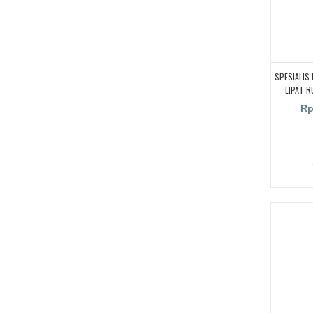
SPESIALIS
LIPAT R
HOTEL,
Rp
UNTUK RUA
SEKOLA
B