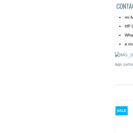
CONT
mr.
HP 
Wha
e.ma
tags:
partis
SALE