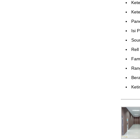
Ket
Ket
Pan
Isi 
Sou
Rell
Fame
Ran
Bera
Keti