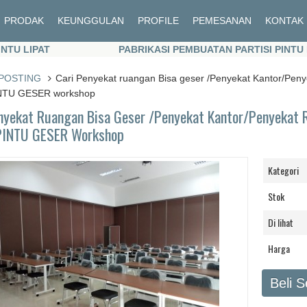
PRODAK
KEUNGGULAN
PROFILE
PEMESANAN
KONTAK
LIPAT
PABRIKASI PEMBUATAN PARTISI PINTU LIPA
LIPAT
PABRIKASI PEMBUATAN PARTISI PINTU LIPA
POSTING
Cari Penyekat ruangan Bisa geser /Penyekat Kantor/P
INTU GESER workshop
enyekat Ruangan Bisa Geser /Penyekat Kantor/Penyeka
PINTU GESER Workshop
Kategori
Stok
Di lihat
Harga
Beli 