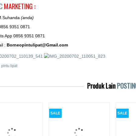
AC
MARKETING :
M.Suhanda
(anda)
0856 9351 0871
ts App 0856 9351 0871
il :
Borneopintulipat@Gmail.com
i pintu lipat
Produk Lain
POSTIN
SALE
SALE