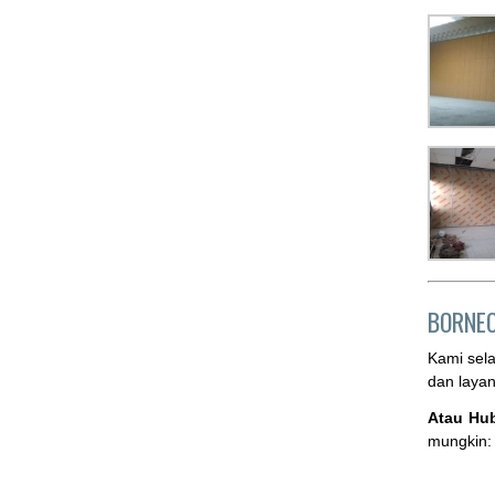
BORNE
Kami sel
dan laya
Atau Hu
mungkin: