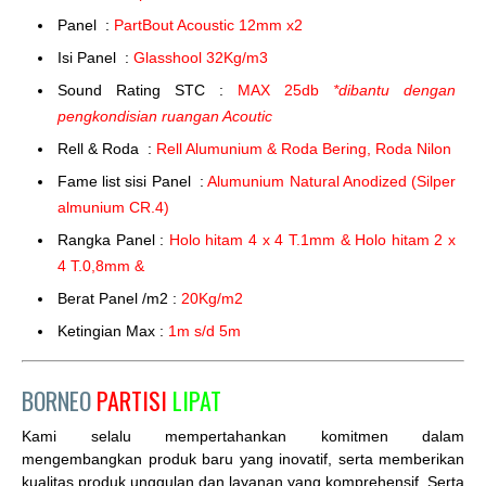
Panel :
PartBout Acoustic 12mm x2
Isi Panel :
Glasshool 32Kg/m3
Sound Rating STC :
MAX 25db
*dibantu dengan
pengkondisian ruangan Acoutic
Rell & Roda :
Rell Alumunium & Roda Bering, Roda Nilon
Fame list sisi Panel :
Alumunium Natural Anodized (Silper
almunium CR.4)
Rangka Panel :
Holo hitam 4 x 4 T.1mm & Holo hitam 2 x
4 T.0,8mm &
Berat Panel /m2 :
20Kg/m2
Ketingian Max :
1m s/d 5m
BORNEO
PARTISI
LIPAT
Kami selalu mempertahankan komitmen dalam
mengembangkan produk baru yang inovatif, serta memberikan
kualitas produk unggulan dan layanan yang komprehensif. Serta