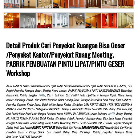
Detail Produk Cari Penyekat Ruangan Bisa Geser
/Penyekat Kantor/Penyekat Ruang Meeting,
PABRIK PEMBUATAN PINTU LIPAT/PINTU GESER
Workshop
KAMI AHLINYA.! Cari Partisi Geser/pintu Lipat Kedap Suarapartisi Geser/pintu Lipat Kedap Suara KAMI AHLINYA, Cari
Partisi Penyekat Ruangan, Rapat, Meeting Room, Kantor, PABRIK PEMBUATAN PINTU LIPAT/PINTU GESER Workshop,
Restaurant, Pabrik, Bengkel,
HOTEL
, Class, Ballroom, Cari Partisi Pintu Lipat/Geser Ruangan Rapat, Miting Room,
Kantor, Workshop, Pabrik,, Cari Partisi Peredam Suara / Kedap Suara, Ruangan Besar Bisa Buka Tutup, Kami AHLINYA!
Penyekat Ruangan Kedap Suara, Untuk Miting Room, Kantor, Workshop CARI PARTISI GESER / PENYEKAT RUANGAN
KEDAP SUARA. Cari Partisi Sliding Door, Cari Partisi Ruangan, Cari Partisi Geser / Movable Wall/ Sliding Wall Kami Jual,
Cari Pabrik Pintu Panel Lipat Dengan Peredam Suara, PINTU LIPAT RUANGAN, Untuk Ballroom,
HOTEL
, Ruang Meeting
Dll. PARTISI PEREDAM SUARA, Untuk Kantor, Workshop, Pabrik, Penyekat Ruangan Besar Bisa Buka Tutup, Penyekat
Ruangan Kedap Suara, Untuk Miting Room, Kantor, Workshop, Partisi Geser / Movable Wall / Partisi Penyekat Ruangan
Sliding Wall, Cari Partisi
BORNEO PINTU LIPAT
Sliding Wall, Cari Partisi
BORNEO PINTU LIPAT
Movable Wall, Cari Partisi
Peredam Suara / Kedap Suara, Cari Partisi Sliding Door, Workshop, Pabrik, Penyekat Ruangan Besar
Bisa Geser, PENYEKAT RUANGAN