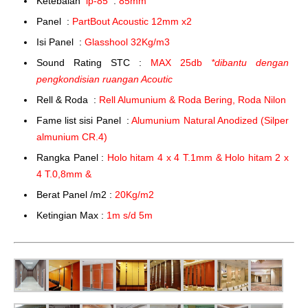
Ketebalan
ip-85
:
85mm
Panel :
PartBout Acoustic 12mm x2
Isi Panel :
Glasshool 32Kg/m3
Sound Rating STC :
MAX 25db
*dibantu dengan
pengkondisian ruangan Acoutic
Rell & Roda :
Rell Alumunium & Roda Bering, Roda Nilon
Fame list sisi Panel :
Alumunium Natural Anodized (Silper
almunium CR.4)
Rangka Panel :
Holo hitam 4 x 4 T.1mm & Holo hitam 2 x
4 T.0,8mm &
Berat Panel /m2 :
20Kg/m2
Ketingian Max :
1m s/d 5m