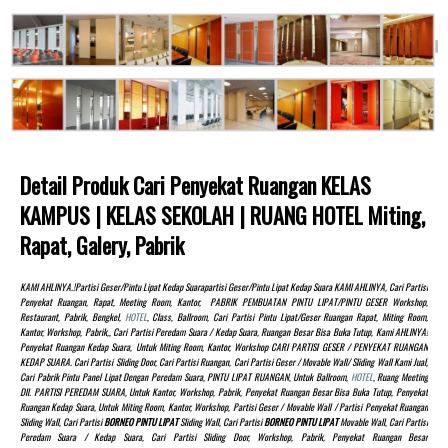
Detail Produk Cari Penyekat Ruangan KELAS
KAMPUS | KELAS SEKOLAH | RUANG HOTEL Miting,
Rapat, Galery, Pabrik
KAMI AHLINYA.!partisi Geser/pintu Lipat Kedap Suarapartisi Geser/pintu Lipat Kedap Suara KAMI AHLINYA, Cari Partisi
Penyekat Ruangan, Rapat, Meeting Room, Kantor, PABRIK PEMBUATAN PINTU LIPAT/PINTU GESER Workshop,
Restaurant, Pabrik, Bengkel,
HOTEL
, Class, Ballroom, Cari Partisi Pintu Lipat/Geser Ruangan Rapat, Miting Room,
Kantor, Workshop, Pabrik,, Cari Partisi Peredam Suara / Kedap Suara, Ruangan Besar Bisa Buka Tutup, Kami AHLINYA!
Penyekat Ruangan Kedap Suara, Untuk Miting Room, Kantor, Workshop CARI PARTISI GESER / PENYEKAT RUANGAN
KEDAP SUARA. Cari Partisi Sliding Door, Cari Partisi Ruangan, Cari Partisi Geser / Movable Wall/ Sliding Wall Kami Jual,
Cari Pabrik Pintu Panel Lipat Dengan Peredam Suara, PINTU LIPAT RUANGAN, Untuk Ballroom,
HOTEL
, Ruang Meeting
Dll. PARTISI PEREDAM SUARA, Untuk Kantor, Workshop, Pabrik, Penyekat Ruangan Besar Bisa Buka Tutup, Penyekat
Ruangan Kedap Suara, Untuk Miting Room, Kantor, Workshop, Partisi Geser / Movable Wall / Partisi Penyekat Ruangan
Sliding Wall, Cari Partisi
BORNEO PINTU LIPAT
Sliding Wall, Cari Partisi
BORNEO PINTU LIPAT
Movable Wall, Cari Partisi
Peredam Suara / Kedap Suara, Cari Partisi Sliding Door, Workshop, Pabrik, Penyekat Ruangan Besar