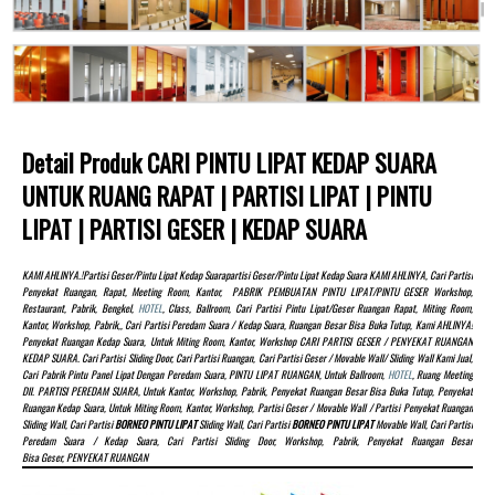
Detail Produk CARI PINTU LIPAT KEDAP SUARA
UNTUK RUANG RAPAT | PARTISI LIPAT | PINTU
LIPAT | PARTISI GESER | KEDAP SUARA
KAMI AHLINYA.!partisi Geser/pintu Lipat Kedap Suarapartisi Geser/pintu Lipat Kedap Suara KAMI AHLINYA, Cari Partisi
Penyekat Ruangan, Rapat, Meeting Room, Kantor, PABRIK PEMBUATAN PINTU LIPAT/PINTU GESER Workshop,
Restaurant, Pabrik, Bengkel,
HOTEL
, Class, Ballroom, Cari Partisi Pintu Lipat/Geser Ruangan Rapat, Miting Room,
Kantor, Workshop, Pabrik,, Cari Partisi Peredam Suara / Kedap Suara, Ruangan Besar Bisa Buka Tutup, Kami AHLINYA!
Penyekat Ruangan Kedap Suara, Untuk Miting Room, Kantor, Workshop CARI PARTISI GESER / PENYEKAT RUANGAN
KEDAP SUARA. Cari Partisi Sliding Door, Cari Partisi Ruangan, Cari Partisi Geser / Movable Wall/ Sliding Wall Kami Jual,
Cari Pabrik Pintu Panel Lipat Dengan Peredam Suara, PINTU LIPAT RUANGAN, Untuk Ballroom,
HOTEL
, Ruang Meeting
Dll. PARTISI PEREDAM SUARA, Untuk Kantor, Workshop, Pabrik, Penyekat Ruangan Besar Bisa Buka Tutup, Penyekat
Ruangan Kedap Suara, Untuk Miting Room, Kantor, Workshop, Partisi Geser / Movable Wall / Partisi Penyekat Ruangan
Sliding Wall, Cari Partisi
BORNEO PINTU LIPAT
Sliding Wall, Cari Partisi
BORNEO PINTU LIPAT
Movable Wall, Cari Partisi
Peredam Suara / Kedap Suara, Cari Partisi Sliding Door, Workshop, Pabrik, Penyekat Ruangan Besar
Bisa Geser, PENYEKAT RUANGAN