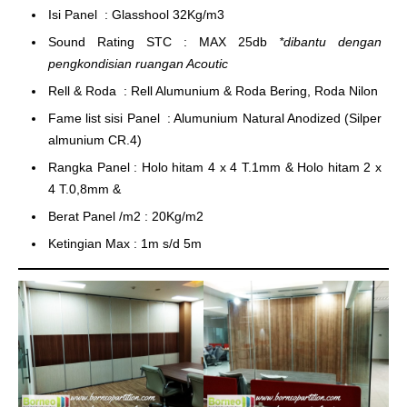
Isi Panel : Glasshool 32Kg/m3
Sound Rating STC : MAX 25db
*dibantu dengan
pengkondisian ruangan Acoutic
Rell & Roda : Rell Alumunium & Roda Bering, Roda Nilon
Fame list sisi Panel : Alumunium Natural Anodized (Silper
almunium CR.4)
Rangka Panel : Holo hitam 4 x 4 T.1mm & Holo hitam 2 x
4 T.0,8mm &
Berat Panel /m2 : 20Kg/m2
Ketingian Max : 1m s/d 5m