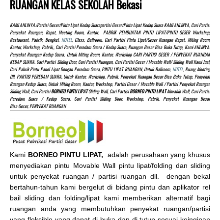
RUANGAN KELAS SEKOLAH Bekasi
KAMI AHLINYA.!partisi Geser/pintu Lipat Kedap Suarapartisi Geser/pintu Lipat Kedap Suara KAMI AHLINYA, Cari Partisi
Penyekat Ruangan, Rapat, Meeting Room, Kantor, PABRIK PEMBUATAN PINTU LIPAT/PINTU GESER Workshop,
Restaurant, Pabrik, Bengkel,
HOTEL
, Class, Ballroom, Cari Partisi Pintu Lipat/Geser Ruangan Rapat, Miting Room,
Kantor, Workshop, Pabrik,, Cari Partisi Peredam Suara / Kedap Suara, Ruangan Besar Bisa Buka Tutup, Kami AHLINYA!
Penyekat Ruangan Kedap Suara, Untuk Miting Room, Kantor, Workshop CARI PARTISI GESER / PENYEKAT RUANGAN
KEDAP SUARA. Cari Partisi Sliding Door, Cari Partisi Ruangan, Cari Partisi Geser / Movable Wall/ Sliding Wall Kami Jual,
Cari Pabrik Pintu Panel Lipat Dengan Peredam Suara, PINTU LIPAT RUANGAN, Untuk Ballroom,
HOTEL
, Ruang Meeting
Dll. PARTISI PEREDAM SUARA, Untuk Kantor, Workshop, Pabrik, Penyekat Ruangan Besar Bisa Buka Tutup, Penyekat
Ruangan Kedap Suara, Untuk Miting Room, Kantor, Workshop, Partisi Geser / Movable Wall / Partisi Penyekat Ruangan
Sliding Wall, Cari Partisi
BORNEO PINTU LIPAT
Sliding Wall, Cari Partisi
BORNEO PINTU LIPAT
Movable Wall, Cari Partisi
Peredam Suara / Kedap Suara, Cari Partisi Sliding Door, Workshop, Pabrik, Penyekat Ruangan Besar
Bisa Geser, PENYEKAT RUANGAN
Kami
BORNEO PINTU LIPAT,
adalah perusahaan yang khusus
menyediakan pintu Movable Wall pintu lipat/folding dan sliding
untuk penyekat ruangan / partisi ruangan dll. dengan bekal
bertahun-tahun kami bergelut di bidang pintu dan aplikator rel
bail sliding dan folding/lipat kami memberikan alternatif bagi
ruangan anda yang membutuhkan penyekat ruangan/partisi
yang fleksible yang dapat di buka dan di tutup sesuai keinginan