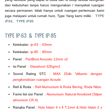
dan kebutuhan tanpa harus mengunakan / menyekat ruangan
secara permanen. tidak hanya untuk ruangan pertemuan kami
juga melayani untuk rumah huni, Type Yang kami miliki :
TYPE
iP.63,
TYPE iP.85
TYPE IP-63 &
TYPE IP-85
Ketebalan
ip-63
:
63mm
Ketebalan
ip-85
:
85mm
Panel :
PartBout Acoustic 12mm x2
Isi Panel :
Glasshool 32Kg/m3
Sound Rating STC :
MAX 25db
*dibantu dengan
pengkondisian ruangan Acoutic
Rell & Roda :
Rell Alumunium & Roda Bering, Roda Nilon
Fame list sisi Panel :
Alumunium Natural Anodized (Silper
almunium CR.4)
Rangka Panel :
Holo hitam 4 x 4 T.1mm & Holo hitam 2 x