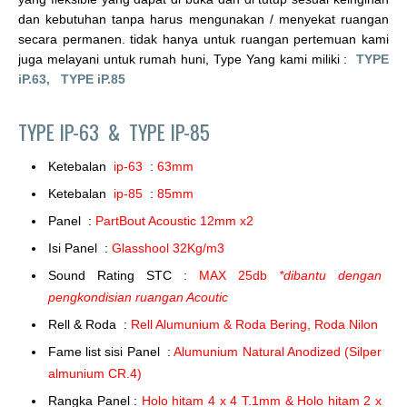
dan kebutuhan tanpa harus mengunakan / menyekat ruangan
secara permanen. tidak hanya untuk ruangan pertemuan kami
juga melayani untuk rumah huni, Type Yang kami miliki :
TYPE
iP.63,
TYPE iP.85
TYPE IP-63 &
TYPE IP-85
Ketebalan
ip-63
:
63mm
Ketebalan
ip-85
:
85mm
Panel :
PartBout Acoustic 12mm x2
Isi Panel :
Glasshool 32Kg/m3
Sound Rating STC :
MAX 25db
*dibantu dengan
pengkondisian ruangan Acoutic
Rell & Roda :
Rell Alumunium & Roda Bering, Roda Nilon
Fame list sisi Panel :
Alumunium Natural Anodized (Silper
almunium CR.4)
Rangka Panel :
Holo hitam 4 x 4 T.1mm & Holo hitam 2 x