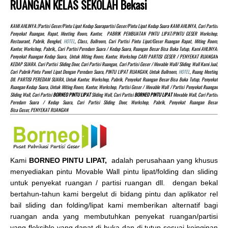
RUANGAN KELAS SEKOLAH Bekasi
KAMI AHLINYA.!partisi Geser/pintu Lipat Kedap Suarapartisi Geser/pintu Lipat Kedap Suara KAMI AHLINYA, Cari Partisi
Penyekat Ruangan, Rapat, Meeting Room, Kantor, PABRIK PEMBUATAN PINTU LIPAT/PINTU GESER Workshop,
Restaurant, Pabrik, Bengkel,
HOTEL
, Class, Ballroom, Cari Partisi Pintu Lipat/Geser Ruangan Rapat, Miting Room,
Kantor, Workshop, Pabrik,, Cari Partisi Peredam Suara / Kedap Suara, Ruangan Besar Bisa Buka Tutup, Kami AHLINYA!
Penyekat Ruangan Kedap Suara, Untuk Miting Room, Kantor, Workshop CARI PARTISI GESER / PENYEKAT RUANGAN
KEDAP SUARA. Cari Partisi Sliding Door, Cari Partisi Ruangan, Cari Partisi Geser / Movable Wall/ Sliding Wall Kami Jual,
Cari Pabrik Pintu Panel Lipat Dengan Peredam Suara, PINTU LIPAT RUANGAN, Untuk Ballroom,
HOTEL
, Ruang Meeting
Dll. PARTISI PEREDAM SUARA, Untuk Kantor, Workshop, Pabrik, Penyekat Ruangan Besar Bisa Buka Tutup, Penyekat
Ruangan Kedap Suara, Untuk Miting Room, Kantor, Workshop, Partisi Geser / Movable Wall / Partisi Penyekat Ruangan
Sliding Wall, Cari Partisi
BORNEO PINTU LIPAT
Sliding Wall, Cari Partisi
BORNEO PINTU LIPAT
Movable Wall, Cari Partisi
Peredam Suara / Kedap Suara, Cari Partisi Sliding Door, Workshop, Pabrik, Penyekat Ruangan Besar
Bisa Geser, PENYEKAT RUANGAN
Kami
BORNEO PINTU LIPAT,
adalah perusahaan yang khusus
menyediakan pintu Movable Wall pintu lipat/folding dan sliding
untuk penyekat ruangan / partisi ruangan dll. dengan bekal
bertahun-tahun kami bergelut di bidang pintu dan aplikator rel
bail sliding dan folding/lipat kami memberikan alternatif bagi
ruangan anda yang membutuhkan penyekat ruangan/partisi
yang fleksible yang dapat di buka dan di tutup sesuai keinginan