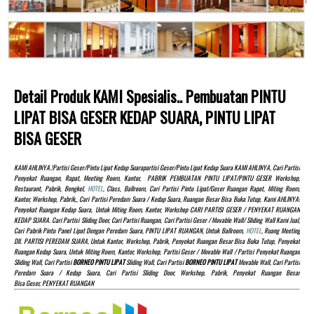
Detail Produk KAMI Spesialis.. Pembuatan PINTU
LIPAT BISA GESER KEDAP SUARA, PINTU LIPAT
BISA GESER
KAMI AHLINYA.!partisi Geser/pintu Lipat Kedap Suarapartisi Geser/pintu Lipat Kedap Suara KAMI AHLINYA, Cari Partisi
Penyekat Ruangan, Rapat, Meeting Room, Kantor, PABRIK PEMBUATAN PINTU LIPAT/PINTU GESER Workshop,
Restaurant, Pabrik, Bengkel,
HOTEL
, Class, Ballroom, Cari Partisi Pintu Lipat/Geser Ruangan Rapat, Miting Room,
Kantor, Workshop, Pabrik,, Cari Partisi Peredam Suara / Kedap Suara, Ruangan Besar Bisa Buka Tutup, Kami AHLINYA!
Penyekat Ruangan Kedap Suara, Untuk Miting Room, Kantor, Workshop CARI PARTISI GESER / PENYEKAT RUANGAN
KEDAP SUARA. Cari Partisi Sliding Door, Cari Partisi Ruangan, Cari Partisi Geser / Movable Wall/ Sliding Wall Kami Jual,
Cari Pabrik Pintu Panel Lipat Dengan Peredam Suara, PINTU LIPAT RUANGAN, Untuk Ballroom,
HOTEL
, Ruang Meeting
Dll. PARTISI PEREDAM SUARA, Untuk Kantor, Workshop, Pabrik, Penyekat Ruangan Besar Bisa Buka Tutup, Penyekat
Ruangan Kedap Suara, Untuk Miting Room, Kantor, Workshop, Partisi Geser / Movable Wall / Partisi Penyekat Ruangan
Sliding Wall, Cari Partisi
BORNEO PINTU LIPAT
Sliding Wall, Cari Partisi
BORNEO PINTU LIPAT
Movable Wall, Cari Partisi
Peredam Suara / Kedap Suara, Cari Partisi Sliding Door, Workshop, Pabrik, Penyekat Ruangan Besar
Bisa Geser, PENYEKAT RUANGAN