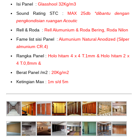
Isi Panel :
Glasshool 32Kg/m3
Sound Rating STC :
MAX 25db
*dibantu dengan
pengkondisian ruangan Acoutic
Rell & Roda :
Rell Alumunium & Roda Bering, Roda Nilon
Fame list sisi Panel :
Alumunium Natural Anodized (Silper
almunium CR.4)
Rangka Panel :
Holo hitam 4 x 4 T.1mm & Holo hitam 2 x
4 T.0,8mm &
Berat Panel /m2 :
20Kg/m2
Ketingian Max :
1m s/d 5m