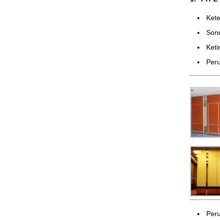
Ke
Son
Ket
Peru
Peru