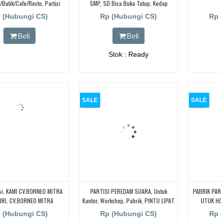
butik/cafe/resto, Partisi
SMP, SD Bisa Buka Tutup, Kedap
 Room Kedap Suara | Cari
SUARA! UNTUK HOTEL | UNTUK RUANG
 (Hubungi CS)
Rp (Hubungi CS)
Rp 
angan, Cari Partisi Geser /
KELAS KAMPUS | KELAS SEKOLAH Di
le Wall/ Sliding Wall
BANDUNG, JAKARTA, BEKASI,
Beli
Beli
TANGERANG
Stok : Ready
SALE
SALE
isi, KAMI CV.BORNEO MITRA
PARTISI PEREDAM SUARA, Untuk
PABRIK PAR
RI, CV.BORNEO MITRA
Kantor, Workshop, Pabrik, PINTU LIPAT
UTUK HO
IRI,CV.BORNEO MITRA
REDAM SUARA
BALLROO
 (Hubungi CS)
Rp (Hubungi CS)
Rp 
CV.BORNEO MITRA MANDIRI