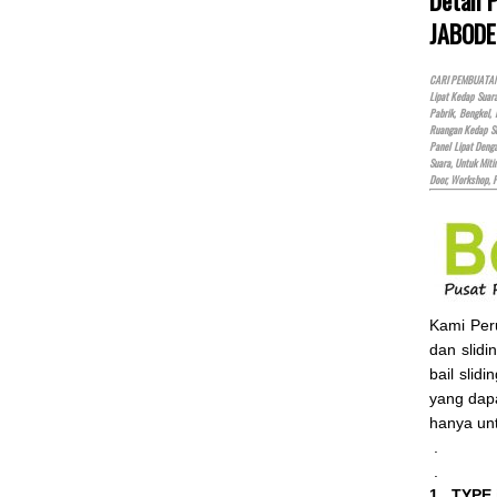
JABODE
CARI PEMBUATAN P
Lipat Kedap Suar
Pabrik, Bengkel,
Ruangan Kedap Su
Panel Lipat Den
Suara, Untuk Miti
Door, Workshop, 
Kami Pe
dan slidi
bail slid
yang dap
hanya un
.
.
1. TYPE