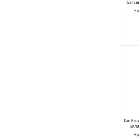
Ruangan/
Meeting
Rp
Partisi Ru
Movab
Cari Part
MANDI
MAND
Rp
MANDIRI,