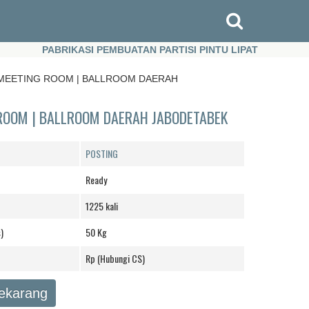
PABRIKASI PEMBUATAN PARTISI PINTU LIPAT
P
PABRIKASI PEMBUATAN PARTISI PINTU LIPAT
P
| MEETING ROOM | BALLROOM DAERAH
 ROOM | BALLROOM DAERAH JABODETABEK
POSTING
Ready
1225 kali
)
50 Kg
Rp (Hubungi CS)
Sekarang