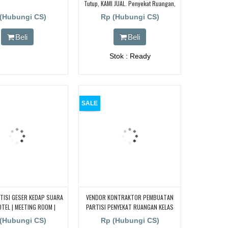
Tutup, KAMI JUAL. Penyekat Ruangan,
Peredam Suara, Partisi Geser UNTUK
(Hubungi CS)
Rp (Hubungi CS)
HOTEL | UNTUK RUANG KELAS KAMPUS
| KELAS SEKOLAH Di BANDUNG,
Beli
Beli
JAKARTA, BEKASI, TANGERANG
Stok : Ready
SALE
TISI GESER KEDAP SUARA
VENDOR KONTRAKTOR PEMBUATAN
TEL | MEETING ROOM |
PARTISI PENYEKAT RUANGAN KELAS
M DAERAH JABODETABEK
KAMPUS UNIVERSITAS | KEDOKTERAN
(Hubungi CS)
Rp (Hubungi CS)
UI |ITB | IPB| UNJ| UGM| PAKUAN|