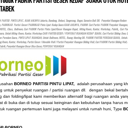
TABEK
ARTISI PINTU LIPAT.. KAMI AHLINYA Jakarta, Bandung, Bekasi, Tangerang, Bogor, Sumatra Bali Dll. Penyekat Ruangan Redam 
a, PABRIKASI Partisi Geser/ PABRIKASI Pintu Lipat Kedap Suara KAMI AHLINYA, PABRIK Cari Partisi PABRIK Penyekat Ruanga
HOTEL
, Class, Ballroom, Cari PABRIK Partisi Pintu Lipat/Geser Ruangan Rapat, Miting Room, Kantor, Workshop, Pabrik,, Cari
ara, Untuk Miting Room, Kantor, Workshop CARI PARTISI GESER / PENYEKAT RUANGAN KEDAP SUARA. Cari Partisi Sliding Door, Cari P
gan Peredam Suara, PINTU LIPAT RUANGAN, Untuk Ballroom,
HOTEL
, Ruang Meeting Dll. PABRIK PARTISI PEREDAM SUARA, Untuk 
ng Room, Kantor, Workshop, Partisi Geser / Movable Wall / Partisi Penyekat Ruangan Sliding Wall, Cari PABRIK Partisi Sliding Wall,
Pabrik, Penyekat Ruangan Besar Bisa Geser, PENYEKAT RUANGAN
rusahan
BORNEO PARTISI PINTU LIPAT,
adalah perusahaan yang khus
ng untuk penyekat ruangan / partisi ruangan dll. dengan bekal bertahu
ing dan folding/lipat kami memberikan alternatif bagi ruangan anda y
at di buka dan di tutup sesuai keinginan dan kebutuhan tanpa harus
tuk ruangan pertemuan kami juga melayani untuk rumah huni, Type
BO
 iP-BORNEO