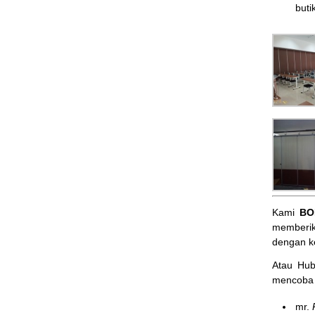
butik
Kami
BO
memberik
dengan k
Atau Hu
mencoba 
mr.