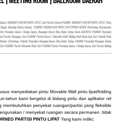
Suara.! BORNEO PARTISI PINTU LIPAT, Cari Partisi Geser/PABRIK BORNEO PARTISI PINTU LIPAT, Pintu
n, Rapat, Meeting Room, Kantor, PABRIK PEMBUATAN PINTU LIPAT/PINTU GESER Workshop, Restaurant,
 Partisi Peredam Suara / Kedap Suara, Ruangan Besar Bisa Buka Tutup, Kami AHLINYA! PABRIK Penyekat
artisi Ruangan, Cari PABRIK Partisi Geser / Movable Wall/ Sliding Wall Kami Jual, Cari Pabrik Pintu
Kantor, Workshop, Pabrik, Penyekat Ruangan Besar Bisa Buka Tutup, PABRIK Penyekat Ruangan Kedap
 Cari PABRIK Partisi Movable Wall, Cari PABRIK Partisi Peredam Suara / Kedap Suara, Cari Partisi Sliding
us menyediakan pintu Movable Wall pintu lipat/folding
n-tahun kami bergelut di bidang pintu dan aplikator rel
ang membutuhkan penyekat ruangan/partisi yang fleksible
 mengunakan / menyekat ruangan secara permanen. tidak
RNEO PARTISI PINTU LIPAT
Yang kami miliki
: