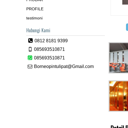
PROFILE
testimoni
Hubungi Kami
0812 8181 9399
085693510871
085693510871
Borneopintulipat@Gmail.com
Detail