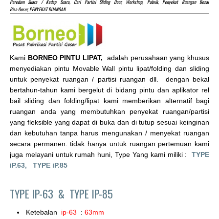
Peredam Suara / Kedap Suara, Cari Partisi Sliding Door, Workshop, Pabrik, Penyekat Ruangan Besar
Bisa Geser, PENYEKAT RUANGAN
Kami
BORNEO PINTU LIPAT,
adalah perusahaan yang khusus
menyediakan pintu Movable Wall pintu lipat/folding dan sliding
untuk penyekat ruangan / partisi ruangan dll. dengan bekal
bertahun-tahun kami bergelut di bidang pintu dan aplikator rel
bail sliding dan folding/lipat kami memberikan alternatif bagi
ruangan anda yang membutuhkan penyekat ruangan/partisi
yang fleksible yang dapat di buka dan di tutup sesuai keinginan
dan kebutuhan tanpa harus mengunakan / menyekat ruangan
secara permanen. tidak hanya untuk ruangan pertemuan kami
juga melayani untuk rumah huni, Type Yang kami miliki :
TYPE
iP.63,
TYPE iP.85
TYPE IP-63 &
TYPE IP-85
Ketebalan
ip-63
:
63mm