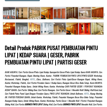
Detail Produk PABRIK PUSAT PEMBUATAN PINTU
LIPAT | KEDAP SUARA | GESER, PABRIK
PEMBUATAN PINTU LIPAT | PARTISI GESER
KAMI AHLINYA.! Cari Partisi Geser/pintu Lipat Kedap Suarapartisi Geser/pintu Lipat Kedap Suara KAMI AHLINYA, Cari
Partisi Penyekat Ruangan, Rapat, Meeting Room, Kantor, PABRIK PEMBUATAN PINTU LIPAT/PINTU GESER Workshop,
Restaurant, Pabrik, Bengkel,
HOTEL
, Class, Ballroom, Cari Partisi Pintu Lipat/Geser Ruangan Rapat, Miting Room,
Kantor, Workshop, Pabrik,, Cari Partisi Peredam Suara / Kedap Suara, Ruangan Besar Bisa Buka Tutup, Kami AHLINYA!
Penyekat Ruangan Kedap Suara, Untuk Miting Room, Kantor, Workshop CARI PARTISI GESER / PENYEKAT RUANGAN
KEDAP SUARA. Cari Partisi Sliding Door, Cari Partisi Ruangan, Cari Partisi Geser / Movable Wall/ Sliding Wall Kami Jual,
Cari Pabrik Pintu Panel Lipat Dengan Peredam Suara, PINTU LIPAT RUANGAN, Untuk Ballroom,
HOTEL
, Ruang Meeting
Dll. PARTISI PEREDAM SUARA, Untuk Kantor, Workshop, Pabrik, Penyekat Ruangan Besar Bisa Buka Tutup, Penyekat
Ruangan Kedap Suara, Untuk Miting Room, Kantor, Workshop, Partisi Geser / Movable Wall / Partisi Penyekat Ruangan
Sliding Wall, Cari Partisi
BORNEO PINTU LIPAT
Sliding Wall, Cari Partisi
BORNEO PINTU LIPAT
Movable Wall, Cari Partisi