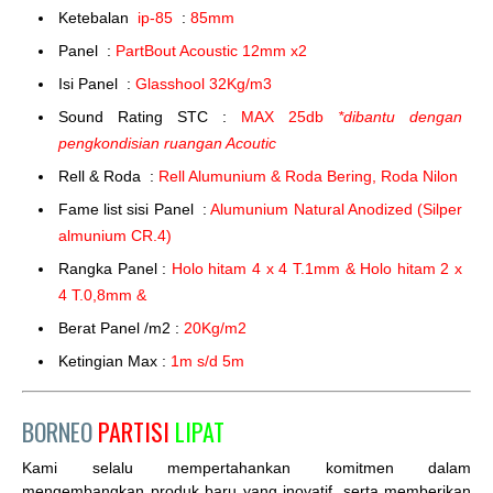
Ketebalan
ip-85
:
85mm
Panel :
PartBout Acoustic 12mm x2
Isi Panel :
Glasshool 32Kg/m3
Sound Rating STC :
MAX 25db
*dibantu dengan
pengkondisian ruangan Acoutic
Rell & Roda :
Rell Alumunium & Roda Bering, Roda Nilon
Fame list sisi Panel :
Alumunium Natural Anodized (Silper
almunium CR.4)
Rangka Panel :
Holo hitam 4 x 4 T.1mm & Holo hitam 2 x
4 T.0,8mm &
Berat Panel /m2 :
20Kg/m2
Ketingian Max :
1m s/d 5m
BORNEO
PARTISI
LIPAT
Kami selalu mempertahankan komitmen dalam
mengembangkan produk baru yang inovatif, serta memberikan