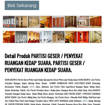
Beli Sekarang
Detail Produk PARTISI GESER / PENYEKAT
RUANGAN KEDAP SUARA. PARTISI GESER /
PENYEKAT RUANGAN KEDAP SUARA.
KAMI AHLINYA.!partisi Geser/pintu Lipat Kedap Suarapartisi Geser/pintu Lipat Kedap Suara KAMI AHLINYA, Cari Partisi
Penyekat Ruangan, Rapat, Meeting Room, Kantor, PABRIK PEMBUATAN PINTU LIPAT/PINTU GESER Workshop,
Restaurant, Pabrik, Bengkel,
HOTEL
, Class, Ballroom, Cari Partisi Pintu Lipat/Geser Ruangan Rapat, Miting Room,
Kantor, Workshop, Pabrik,, Cari Partisi Peredam Suara / Kedap Suara, Ruangan Besar Bisa Buka Tutup, Kami AHLINYA!
Penyekat Ruangan Kedap Suara, Untuk Miting Room, Kantor, Workshop CARI PARTISI GESER / PENYEKAT RUANGAN
KEDAP SUARA. Cari Partisi Sliding Door, Cari Partisi Ruangan, Cari Partisi Geser / Movable Wall/ Sliding Wall Kami Jual,
Cari Pabrik Pintu Panel Lipat Dengan Peredam Suara, PINTU LIPAT RUANGAN, Untuk Ballroom,
HOTEL
, Ruang Meeting
Dll. PARTISI PEREDAM SUARA, Untuk Kantor, Workshop, Pabrik, Penyekat Ruangan Besar Bisa Buka Tutup, Penyekat