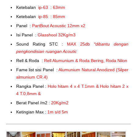
Ketebalan
ip-63
:
63mm
Ketebalan
ip-85
:
85mm
Panel :
PartBout Acoustic 12mm x2
Isi Panel :
Glasshool 32Kg/m3
Sound Rating STC :
MAX 25db
*dibantu dengan
pengkondisian ruangan Acoutic
Rell & Roda :
Rell Alumunium & Roda Bering, Roda Nilon
Fame list sisi Panel :
Alumunium Natural Anodized (Silper
almunium CR.4)
Rangka Panel :
Holo hitam 4 x 4 T.1mm & Holo hitam 2 x
4 T.0,8mm &
Berat Panel /m2 :
20Kg/m2
Ketingian Max :
1m s/d 5m