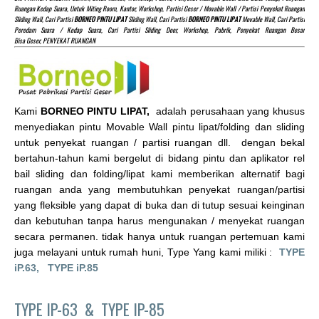
Ruangan Kedap Suara, Untuk Miting Room, Kantor, Workshop, Partisi Geser / Movable Wall / Partisi Penyekat Ruangan
Sliding Wall, Cari Partisi
BORNEO PINTU LIPAT
Sliding Wall, Cari Partisi
BORNEO PINTU LIPAT
Movable Wall, Cari Partisi
Peredam Suara / Kedap Suara, Cari Partisi Sliding Door, Workshop, Pabrik, Penyekat Ruangan Besar
Bisa Geser, PENYEKAT RUANGAN
Kami
BORNEO PINTU LIPAT,
adalah perusahaan yang khusus
menyediakan pintu Movable Wall pintu lipat/folding dan sliding
untuk penyekat ruangan / partisi ruangan dll. dengan bekal
bertahun-tahun kami bergelut di bidang pintu dan aplikator rel
bail sliding dan folding/lipat kami memberikan alternatif bagi
ruangan anda yang membutuhkan penyekat ruangan/partisi
yang fleksible yang dapat di buka dan di tutup sesuai keinginan
dan kebutuhan tanpa harus mengunakan / menyekat ruangan
secara permanen. tidak hanya untuk ruangan pertemuan kami
juga melayani untuk rumah huni, Type Yang kami miliki :
TYPE
iP.63,
TYPE iP.85
TYPE IP-63 &
TYPE IP-85