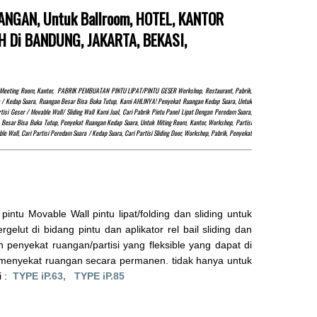
ANGAN, Untuk Ballroom, HOTEL, KANTOR
 Di BANDUNG, JAKARTA, BEKASI,
at, Meeting Room, Kantor, PABRIK PEMBUATAN PINTU LIPAT/PINTU GESER Workshop, Restaurant, Pabrik,
uara / Kedap Suara, Ruangan Besar Bisa Buka Tutup, Kami AHLINYA! Penyekat Ruangan Kedap Suara, Untuk
i Geser / Movable Wall/ Sliding Wall Kami Jual, Cari Pabrik Pintu Panel Lipat Dengan Peredam Suara,
Besar Bisa Buka Tutup, Penyekat Ruangan Kedap Suara, Untuk Miting Room, Kantor, Workshop, Partisi
e Wall, Cari Partisi Peredam Suara / Kedap Suara, Cari Partisi Sliding Door, Workshop, Pabrik, Penyekat
u Movable Wall pintu lipat/folding dan sliding untuk
elut di bidang pintu dan aplikator rel bail sliding dan
 penyekat ruangan/partisi yang fleksible yang dapat di
 menyekat ruangan secara permanen. tidak hanya untuk
i :
TYPE iP.63,
TYPE iP.85