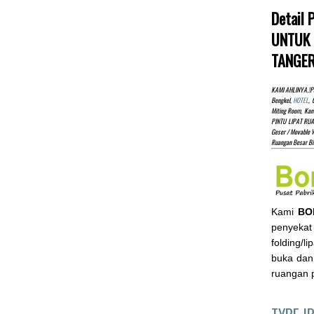
Detail
UNTUK 
TANGE
KAMI AHLINYA.!pa
Bengkel,
HOTEL
, 
Miting Room, Kan
PINTU LIPAT RUA
Geser / Movable W
Ruangan Besar B
Kami
BO
penyekat 
folding/l
buka dan
ruangan p
TYPE I