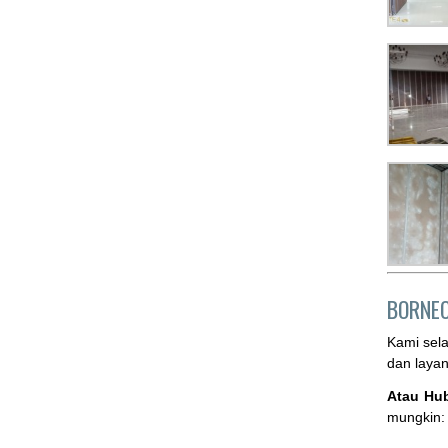
BORNE
Kami sel
dan laya
Atau Hu
mungkin: