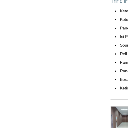
Ket
Ket
Pan
Isi 
Sou
Rell
Fame
Ran
Bera
Keti