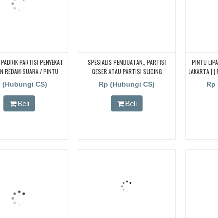
or PABRIK PARTISI PENYEKAT
SPESIALIS PEMBUATAN,, PARTISI
PINTU LIPA
N REDAM SUARA / PINTU
GESER ATAU PARTISI SLIDING
JAKARTA | |
LIPAT BISA GESER
|PENYEKAT RUANGAN|PINTU LIPAT|
 (Hubungi CS)
Rp (Hubungi CS)
Rp 
Beli
Beli