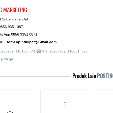
AC
MARKETING :
M.Suhanda
(anda)
0856 9351 0871
ts App 0856 9351 0871
il :
Borneopintulipat@Gmail.com
i pintu lipat
Produk Lain
POSTIN