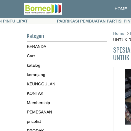
HOME
U LIPAT
PABRIKASI PEMBUATAN PARTISI PINTU LI
U LIPAT
PABRIKASI PEMBUATAN PARTISI PINTU LI
Home
Kategori
UNTUK R
BERANDA
SPESIA
UNTUK 
Cart
katalog
keranjang
KEUNGGULAN
KONTAK
Membership
PEMESANAN
pricelist
PRODAK