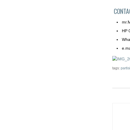
CONT
mr.
HP 
Wha
e.ma
tags:
partis