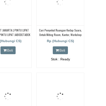
T JAKARTA | PINTU LIPAT
Cari Penyekat Ruangan Kedap Suara,
 PINTU LIPAT JABODETABEK
Untuk Miting Room, Kantor, Workshop
Abrik Pintu Panel Lipat Dengan
(Hubungi CS)
Rp (Hubungi CS)
Peredam Suara, PINTU LIPAT
RUANGAN, Untuk Ballroom, HOTEL,
Beli
Beli
Stok : Ready