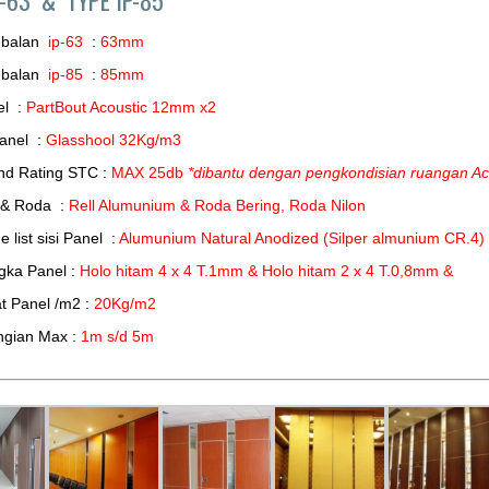
ebalan
ip-63
:
63mm
ebalan
ip-85
:
85mm
el :
PartBout Acoustic 12mm x2
Panel :
Glasshool 32Kg/m3
nd Rating STC :
MAX 25db
*dibantu dengan pengkondisian ruangan Ac
 & Roda :
Rell Alumunium & Roda Bering, Roda Nilon
 list sisi Panel :
Alumunium Natural Anodized (Silper almunium CR.4)
gka Panel :
Holo hitam 4 x 4 T.1mm & Holo hitam 2 x 4 T.0,8mm &
t Panel /m2 :
20Kg/m2
ngian Max :
1m s/d 5m