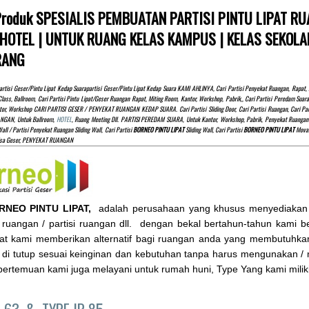
 Produk SPESIALIS PEMBUATAN PARTISI PINTU LIPAT RU
HOTEL | UNTUK RUANG KELAS KAMPUS | KELAS SEKOLAH
RANG
rtisi Geser/pintu Lipat Kedap Suarapartisi Geser/pintu Lipat Kedap Suara KAMI AHLINYA, Cari Partisi Penyekat Ruangan, Rap
Class, Ballroom, Cari Partisi Pintu Lipat/Geser Ruangan Rapat, Miting Room, Kantor, Workshop, Pabrik,, Cari Partisi Peredam S
tor, Workshop CARI PARTISI GESER / PENYEKAT RUANGAN KEDAP SUARA. Cari Partisi Sliding Door, Cari Partisi Ruangan, Cari Partis
NGAN, Untuk Ballroom,
HOTEL
, Ruang Meeting Dll. PARTISI PEREDAM SUARA, Untuk Kantor, Workshop, Pabrik, Penyekat Ruangan 
all / Partisi Penyekat Ruangan Sliding Wall, Cari Partisi
BORNEO PINTU LIPAT
Sliding Wall, Cari Partisi
BORNEO PINTU LIPAT
Movabl
isa Geser, PENYEKAT RUANGAN
RNEO PINTU LIPAT,
adalah perusahaan yang khusus menyediakan pint
ruangan / partisi ruangan dll. dengan bekal bertahun-tahun kami berg
ipat kami memberikan alternatif bagi ruangan anda yang membutuhkan
 di tutup sesuai keinginan dan kebutuhan tanpa harus mengunakan /
ertemuan kami juga melayani untuk rumah huni, Type Yang kami milik
P-63 &
TYPE IP-85