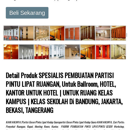
Beli Sekarang
Detail Produk SPESIALIS PEMBUATAN PARTISI
PINTU LIPAT RUANGAN, Untuk Ballroom, HOTEL,
KANTOR UNTUK HOTEL | UNTUK RUANG KELAS
KAMPUS | KELAS SEKOLAH Di BANDUNG, JAKARTA,
BEKASI, TANGERANG
KAMI AHLINYA.!partisi Geser/pintu Lipat Kedap Suarapartisi Geser/pintu Lipat Kedap Suara KAMI AHLINYA, Cari Partisi
Penyekat Ruangan, Rapat, Meeting Room, Kantor, PABRIK PEMBUATAN PINTU LIPAT/PINTU GESER Workshop,