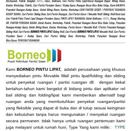
Restaurant, Pabrik, Bengkel,
HOTEL
, Class, Ballroom, Cari Partisi Pintu Lipat/Geser Ruangan Rapat, Miting Room,
Kantor, Workshop, Pabrik,, Cari Partisi Peredam Suara / Kedap Suara, Ruangan Besar Bisa Buka Tutup, Kami AHLINYA!
Penyekat Ruangan Kedap Suara, Untuk Miting Room, Kantor, Workshop CARI PARTISI GESER / PENYEKAT RUANGAN
KEDAP SUARA. Cari Partisi Sliding Door, Cari Partisi Ruangan, Cari Partisi Geser / Movable Wall/ Sliding Wall Kami Jual,
Cari Pabrik Pintu Panel Lipat Dengan Peredam Suara, PINTU LIPAT RUANGAN, Untuk Ballroom,
HOTEL
, Ruang Meeting
Dll. PARTISI PEREDAM SUARA, Untuk Kantor, Workshop, Pabrik, Penyekat Ruangan Besar Bisa Buka Tutup, Penyekat
Ruangan Kedap Suara, Untuk Miting Room, Kantor, Workshop, Partisi Geser / Movable Wall / Partisi Penyekat Ruangan
Sliding Wall, Cari Partisi
BORNEO PINTU LIPAT
Sliding Wall, Cari Partisi
BORNEO PINTU LIPAT
Movable Wall, Cari Partisi
Peredam Suara / Kedap Suara, Cari Partisi Sliding Door, Workshop, Pabrik, Penyekat Ruangan Besar
Bisa Geser, PENYEKAT RUANGAN
Kami
BORNEO PINTU LIPAT,
adalah perusahaan yang khusus
menyediakan pintu Movable Wall pintu lipat/folding dan sliding
untuk penyekat ruangan / partisi ruangan dll. dengan bekal
bertahun-tahun kami bergelut di bidang pintu dan aplikator rel
bail sliding dan folding/lipat kami memberikan alternatif bagi
ruangan anda yang membutuhkan penyekat ruangan/partisi
yang fleksible yang dapat di buka dan di tutup sesuai keinginan
dan kebutuhan tanpa harus mengunakan / menyekat ruangan
secara permanen. tidak hanya untuk ruangan pertemuan kami
juga melayani untuk rumah huni, Type Yang kami miliki :
TYPE