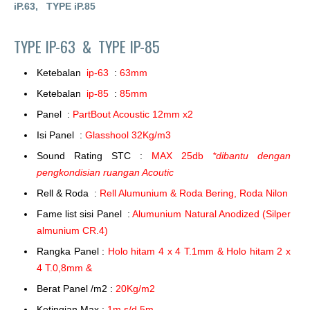
iP.63,
TYPE iP.85
TYPE IP-63 &
TYPE IP-85
Ketebalan
ip-63
:
63mm
Ketebalan
ip-85
:
85mm
Panel :
PartBout Acoustic 12mm x2
Isi Panel :
Glasshool 32Kg/m3
Sound Rating STC :
MAX 25db
*dibantu dengan
pengkondisian ruangan Acoutic
Rell & Roda :
Rell Alumunium & Roda Bering, Roda Nilon
Fame list sisi Panel :
Alumunium Natural Anodized (Silper
almunium CR.4)
Rangka Panel :
Holo hitam 4 x 4 T.1mm & Holo hitam 2 x
4 T.0,8mm &
Berat Panel /m2 :
20Kg/m2
Ketingian Max :
1m s/d 5m