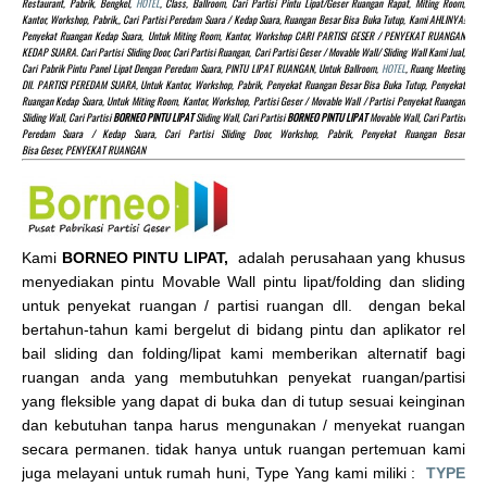
Restaurant, Pabrik, Bengkel,
HOTEL
, Class, Ballroom, Cari Partisi Pintu Lipat/Geser Ruangan Rapat, Miting Room,
Kantor, Workshop, Pabrik,, Cari Partisi Peredam Suara / Kedap Suara, Ruangan Besar Bisa Buka Tutup, Kami AHLINYA!
Penyekat Ruangan Kedap Suara, Untuk Miting Room, Kantor, Workshop CARI PARTISI GESER / PENYEKAT RUANGAN
KEDAP SUARA. Cari Partisi Sliding Door, Cari Partisi Ruangan, Cari Partisi Geser / Movable Wall/ Sliding Wall Kami Jual,
Cari Pabrik Pintu Panel Lipat Dengan Peredam Suara, PINTU LIPAT RUANGAN, Untuk Ballroom,
HOTEL
, Ruang Meeting
Dll. PARTISI PEREDAM SUARA, Untuk Kantor, Workshop, Pabrik, Penyekat Ruangan Besar Bisa Buka Tutup, Penyekat
Ruangan Kedap Suara, Untuk Miting Room, Kantor, Workshop, Partisi Geser / Movable Wall / Partisi Penyekat Ruangan
Sliding Wall, Cari Partisi
BORNEO PINTU LIPAT
Sliding Wall, Cari Partisi
BORNEO PINTU LIPAT
Movable Wall, Cari Partisi
Peredam Suara / Kedap Suara, Cari Partisi Sliding Door, Workshop, Pabrik, Penyekat Ruangan Besar
Bisa Geser, PENYEKAT RUANGAN
Kami
BORNEO PINTU LIPAT,
adalah perusahaan yang khusus
menyediakan pintu Movable Wall pintu lipat/folding dan sliding
untuk penyekat ruangan / partisi ruangan dll. dengan bekal
bertahun-tahun kami bergelut di bidang pintu dan aplikator rel
bail sliding dan folding/lipat kami memberikan alternatif bagi
ruangan anda yang membutuhkan penyekat ruangan/partisi
yang fleksible yang dapat di buka dan di tutup sesuai keinginan
dan kebutuhan tanpa harus mengunakan / menyekat ruangan
secara permanen. tidak hanya untuk ruangan pertemuan kami
juga melayani untuk rumah huni, Type Yang kami miliki :
TYPE