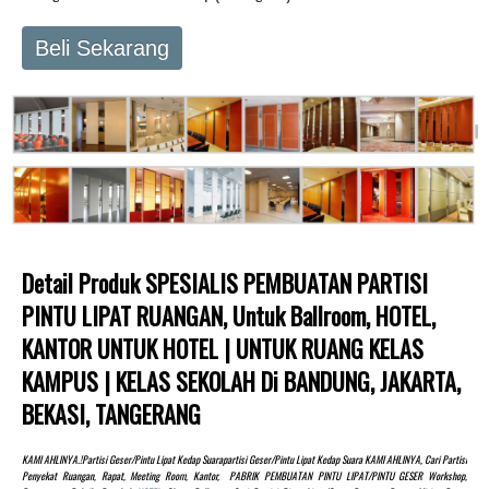
Beli Sekarang
Detail Produk SPESIALIS PEMBUATAN PARTISI
PINTU LIPAT RUANGAN, Untuk Ballroom, HOTEL,
KANTOR UNTUK HOTEL | UNTUK RUANG KELAS
KAMPUS | KELAS SEKOLAH Di BANDUNG, JAKARTA,
BEKASI, TANGERANG
KAMI AHLINYA.!partisi Geser/pintu Lipat Kedap Suarapartisi Geser/pintu Lipat Kedap Suara KAMI AHLINYA, Cari Partisi
Penyekat Ruangan, Rapat, Meeting Room, Kantor, PABRIK PEMBUATAN PINTU LIPAT/PINTU GESER Workshop,