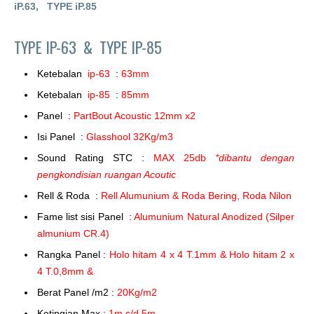
iP.63,
TYPE iP.85
TYPE IP-63 &
TYPE IP-85
Ketebalan
ip-63
:
63mm
Ketebalan
ip-85
:
85mm
Panel :
PartBout Acoustic 12mm x2
Isi Panel :
Glasshool 32Kg/m3
Sound Rating STC :
MAX 25db
*dibantu dengan
pengkondisian ruangan Acoutic
Rell & Roda :
Rell Alumunium & Roda Bering, Roda Nilon
Fame list sisi Panel :
Alumunium Natural Anodized (Silper
almunium CR.4)
Rangka Panel :
Holo hitam 4 x 4 T.1mm & Holo hitam 2 x
4 T.0,8mm &
Berat Panel /m2 :
20Kg/m2
Ketingian Max :
1m s/d 5m