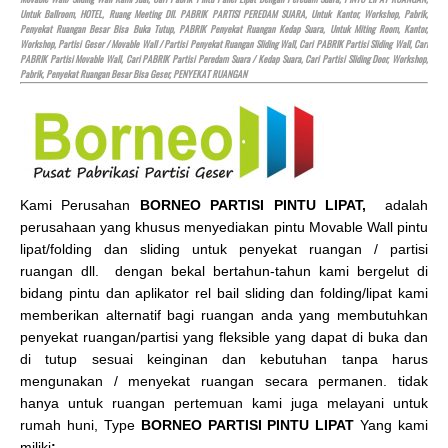
Untuk Ballroom,
HOTEL
, Ruang Meeting Dll. PABRIK PARTISI PEREDAM SUARA, Untuk Kantor, Workshop, Pabrik,
Penyekat Ruangan Besar Bisa Buka Tutup, PABRIK Penyekat Ruangan Kedap Suara, Untuk Miting Room, Kantor,
Workshop, Partisi Geser / Movable Wall / Partisi Penyekat Ruangan Sliding Wall, Cari PABRIK Partisi Sliding Wall, Cari
PABRIK Partisi Movable Wall, Cari PABRIK Partisi Peredam Suara / Kedap Suara, Cari Partisi Sliding Door, Workshop,
Pabrik, Penyekat Ruangan Besar Bisa Geser, PENYEKAT RUANGAN
Kami Perusahan
BORNEO PARTISI PINTU LIPAT,
adalah
perusahaan yang khusus menyediakan pintu Movable Wall pintu
lipat/folding dan sliding untuk penyekat ruangan / partisi
ruangan dll. dengan bekal bertahun-tahun kami bergelut di
bidang pintu dan aplikator rel bail sliding dan folding/lipat kami
memberikan alternatif bagi ruangan anda yang membutuhkan
penyekat ruangan/partisi yang fleksible yang dapat di buka dan
di tutup sesuai keinginan dan kebutuhan tanpa harus
mengunakan / menyekat ruangan secara permanen. tidak
hanya untuk ruangan pertemuan kami juga melayani untuk
rumah huni, Type
BORNEO PARTISI PINTU LIPAT
Yang kami
miliki
: