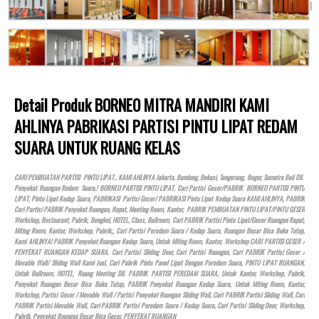
Detail Produk BORNEO MITRA MANDIRI KAMI
AHLINYA PABRIKASI PARTISI PINTU LIPAT REDAM
SUARA UNTUK RUANG KELAS
CARI PEMBUATAN PARTISI PINTU LIPAT.. KAMI AHLINYA Jakarta, Bandung, Bekasi, Tangerang, Bogor, Sumatra Bali Dll.
Penyekat Ruangan Redam Suara.! BORNEO PARTISI PINTU LIPAT, Cari Partisi Geser/PABRIK BORNEO PARTISI PINTU
LIPAT, Pintu Lipat Kedap Suara, PABRIKASI Partisi Geser/ PABRIKASI Pintu Lipat Kedap Suara KAMI AHLINYA, PABRIK
Cari Partisi PABRIK Penyekat Ruangan, Rapat, Meeting Room, Kantor, PABRIK PEMBUATAN PINTU LIPAT/PINTU GESER
Workshop, Restaurant, Pabrik, Bengkel,
HOTEL
, Class, Ballroom, Cari PABRIK Partisi Pintu Lipat/Geser Ruangan Rapat,
Miting Room, Kantor, Workshop, Pabrik,, Cari Partisi Peredam Suara / Kedap Suara, Ruangan Besar Bisa Buka Tutup,
Kami AHLINYA! PABRIK Penyekat Ruangan Kedap Suara, Untuk Miting Room, Kantor, Workshop CARI PARTISI GESER /
PENYEKAT RUANGAN KEDAP SUARA. Cari Partisi Sliding Door, Cari Partisi Ruangan, Cari PABRIK Partisi Geser /
Movable Wall/ Sliding Wall Kami Jual, Cari Pabrik Pintu Panel Lipat Dengan Peredam Suara, PINTU LIPAT RUANGAN,
Untuk Ballroom,
HOTEL
, Ruang Meeting Dll. PABRIK PARTISI PEREDAM SUARA, Untuk Kantor, Workshop, Pabrik,
Penyekat Ruangan Besar Bisa Buka Tutup, PABRIK Penyekat Ruangan Kedap Suara, Untuk Miting Room, Kantor,
Workshop, Partisi Geser / Movable Wall / Partisi Penyekat Ruangan Sliding Wall, Cari PABRIK Partisi Sliding Wall, Cari
PABRIK Partisi Movable Wall, Cari PABRIK Partisi Peredam Suara / Kedap Suara, Cari Partisi Sliding Door, Workshop,
Pabrik, Penyekat Ruangan Besar Bisa Geser, PENYEKAT RUANGAN