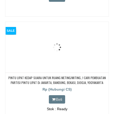
SALE
PINTU LIPAT KEDAP SUARA UNTUK RUANG METING/MITING…! CARI PEMBUATAN
PARTISI PINTU LIPAT Di JAKARTA, BANDUNG, BEKASI, DJOGJA, YOGYAKARTA
TANGERANG, BOGOR,. BORNEO PABRIK PARTISI PINTU LIPAT, Pintu Lipat Kedap
Rp (Hubungi CS)
Suara
Beli
Stok : Ready