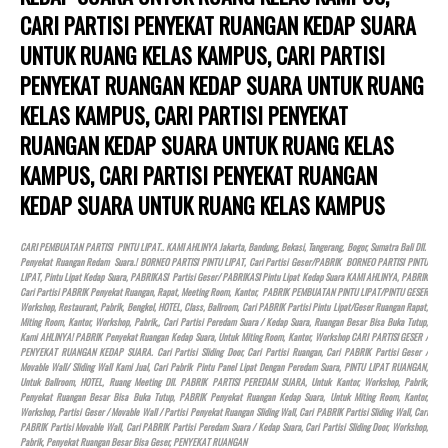
CARI PARTISI PENYEKAT RUANGAN KEDAP SUARA
UNTUK RUANG KELAS KAMPUS, CARI PARTISI
PENYEKAT RUANGAN KEDAP SUARA UNTUK RUANG
KELAS KAMPUS, CARI PARTISI PENYEKAT
RUANGAN KEDAP SUARA UNTUK RUANG KELAS
KAMPUS, CARI PARTISI PENYEKAT RUANGAN
KEDAP SUARA UNTUK RUANG KELAS KAMPUS
CARI PEMBUATAN PARTISI PINTU LIPAT.. KAMI AHLINYA Jakarta, Bandung, Bekasi, Tangerang, Bogor, Sumatra Bali Dll.
Penyekat Ruangan Redam Suara.! BORNEO PARTISI PINTU LIPAT, Cari Partisi Geser/PABRIK BORNEO PARTISI PINTU
LIPAT, Pintu Lipat Kedap Suara, PABRIKASI Partisi Geser/ PABRIKASI Pintu Lipat Kedap Suara KAMI AHLINYA, PABRIK
Cari Partisi PABRIK Penyekat Ruangan, Rapat, Meeting Room, Kantor, PABRIK PEMBUATAN PINTU LIPAT/PINTU GESER
Workshop, Restaurant, Pabrik, Bengkel,
HOTEL
, Class, Ballroom, Cari PABRIK Partisi Pintu Lipat/Geser Ruangan Rapat,
Miting Room, Kantor, Workshop, Pabrik,, Cari Partisi Peredam Suara / Kedap Suara, Ruangan Besar Bisa Buka Tutup,
Kami AHLINYA! PABRIK Penyekat Ruangan Kedap Suara, Untuk Miting Room, Kantor, Workshop CARI PARTISI GESER /
PENYEKAT RUANGAN KEDAP SUARA. Cari Partisi Sliding Door, Cari Partisi Ruangan, Cari PABRIK Partisi Geser /
Movable Wall/ Sliding Wall Kami Jual, Cari Pabrik Pintu Panel Lipat Dengan Peredam Suara, PINTU LIPAT RUANGAN,
Untuk Ballroom,
HOTEL
, Ruang Meeting Dll. PABRIK PARTISI PEREDAM SUARA, Untuk Kantor, Workshop, Pabrik,
Penyekat Ruangan Besar Bisa Buka Tutup, PABRIK Penyekat Ruangan Kedap Suara, Untuk Miting Room, Kantor,
Workshop, Partisi Geser / Movable Wall / Partisi Penyekat Ruangan Sliding Wall, Cari PABRIK Partisi Sliding Wall, Cari
PABRIK Partisi Movable Wall, Cari PABRIK Partisi Peredam Suara / Kedap Suara, Cari Partisi Sliding Door, Workshop,
Pabrik, Penyekat Ruangan Besar Bisa Geser, PENYEKAT RUANGAN