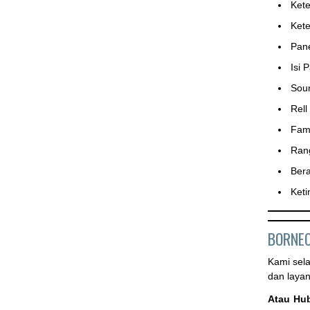
Ket
Ket
Pane
Isi 
Sou
Rell
Fame
Rang
Bera
Ket
BORNEO
Kami sel
dan laya
Atau Hu