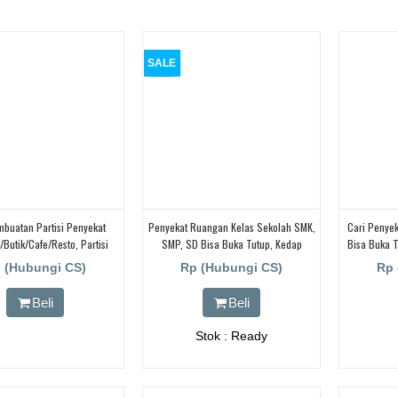
SALE
mbuatan Partisi Penyekat
Penyekat Ruangan Kelas Sekolah SMK,
Cari Penye
butik/cafe/resto, Partisi
SMP, SD Bisa Buka Tutup, Kedap
Bisa Buka 
eeting Room, Hotel
SUARA! UNTUK HOTEL | UNTUK RUANG
PARTISI
 (Hubungi CS)
Rp (Hubungi CS)
Rp 
KELAS KAMPUS | KELAS SEKOLAH Di
Kanto
BANDUNG, JAKARTA, BEKASI,
Beli
Beli
TANGERANG
Stok : Ready