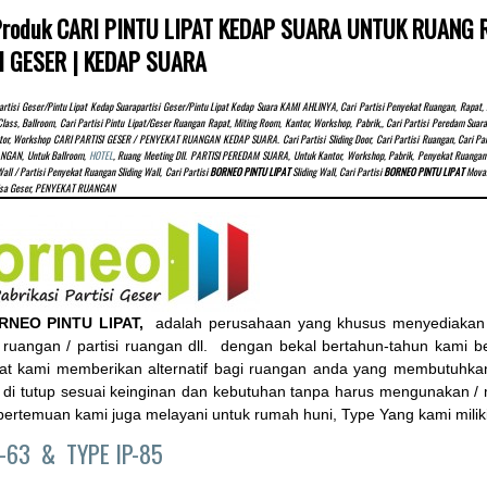
 Produk CARI PINTU LIPAT KEDAP SUARA UNTUK RUANG RA
I GESER | KEDAP SUARA
rtisi Geser/pintu Lipat Kedap Suarapartisi Geser/pintu Lipat Kedap Suara KAMI AHLINYA, Cari Partisi Penyekat Ruangan, Rap
Class, Ballroom, Cari Partisi Pintu Lipat/Geser Ruangan Rapat, Miting Room, Kantor, Workshop, Pabrik,, Cari Partisi Peredam S
tor, Workshop CARI PARTISI GESER / PENYEKAT RUANGAN KEDAP SUARA. Cari Partisi Sliding Door, Cari Partisi Ruangan, Cari Partis
NGAN, Untuk Ballroom,
HOTEL
, Ruang Meeting Dll. PARTISI PEREDAM SUARA, Untuk Kantor, Workshop, Pabrik, Penyekat Ruangan 
all / Partisi Penyekat Ruangan Sliding Wall, Cari Partisi
BORNEO PINTU LIPAT
Sliding Wall, Cari Partisi
BORNEO PINTU LIPAT
Movabl
isa Geser, PENYEKAT RUANGAN
RNEO PINTU LIPAT,
adalah perusahaan yang khusus menyediakan pint
ruangan / partisi ruangan dll. dengan bekal bertahun-tahun kami berg
ipat kami memberikan alternatif bagi ruangan anda yang membutuhkan
 di tutup sesuai keinginan dan kebutuhan tanpa harus mengunakan /
ertemuan kami juga melayani untuk rumah huni, Type Yang kami milik
P-63 &
TYPE IP-85