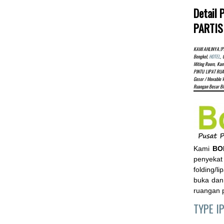
Detail
PARTIS
KAMI AHLINYA.!pa
Bengkel,
HOTEL
, 
Miting Room, Kan
PINTU LIPAT RUA
Geser / Movable W
Ruangan Besar B
Kami
BO
penyekat 
folding/l
buka dan
ruangan p
TYPE I