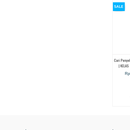
SALE
Cari Peny
| KELAS
Miting
Rp
.
.