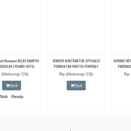
ekat Ruangan KELAS KAMPUS
VENDOR KONTRAKTOR SPESIALIS
BORNEO MIT
 SEKOLAH | RUANG HOTEL
PEMBUATAN PARTISI PENYEKAT
PABRIKAS
, Rapat, Galery, Pabrik
RUANGAN KELAS KAMPUS/SEKOLAH
REDAM SU
 (Hubungi CS)
Rp (Hubungi CS)
Rp 
KEDAP/REDAM SUARA UNTUK
UNIVERSITAS/SEKOLAH DI, Garut,
Beli
Beli
Sumedang, Kuningan, CIanjur,
Sukabumi,
Stok : Ready
.