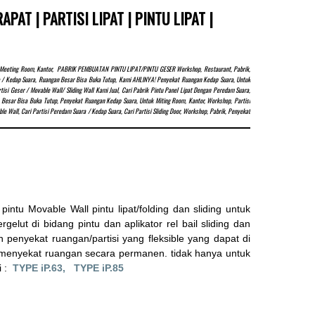
PAT | PARTISI LIPAT | PINTU LIPAT |
at, Meeting Room, Kantor, PABRIK PEMBUATAN PINTU LIPAT/PINTU GESER Workshop, Restaurant, Pabrik,
uara / Kedap Suara, Ruangan Besar Bisa Buka Tutup, Kami AHLINYA! Penyekat Ruangan Kedap Suara, Untuk
i Geser / Movable Wall/ Sliding Wall Kami Jual, Cari Pabrik Pintu Panel Lipat Dengan Peredam Suara,
Besar Bisa Buka Tutup, Penyekat Ruangan Kedap Suara, Untuk Miting Room, Kantor, Workshop, Partisi
e Wall, Cari Partisi Peredam Suara / Kedap Suara, Cari Partisi Sliding Door, Workshop, Pabrik, Penyekat
u Movable Wall pintu lipat/folding dan sliding untuk
elut di bidang pintu dan aplikator rel bail sliding dan
 penyekat ruangan/partisi yang fleksible yang dapat di
 menyekat ruangan secara permanen. tidak hanya untuk
i :
TYPE iP.63,
TYPE iP.85