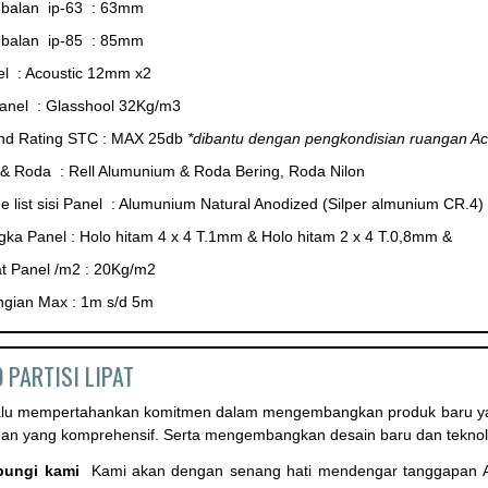
ebalan ip-63 : 63mm
ebalan ip-85 : 85mm
l : Acoustic 12mm x2
Panel : Glasshool 32Kg/m3
nd Rating STC : MAX 25db
*dibantu dengan pengkondisian ruangan Ac
 & Roda : Rell Alumunium & Roda Bering, Roda Nilon
 list sisi Panel : Alumunium Natural Anodized (Silper almunium CR.4)
ka Panel : Holo hitam 4 x 4 T.1mm & Holo hitam 2 x 4 T.0,8mm &
t Panel /m2 : 20Kg/m2
ingian Max : 1m s/d 5m
 PARTISI LIPAT
alu mempertahankan komitmen dalam mengembangkan produk baru yang
nan yang komprehensif. Serta mengembangkan desain baru dan teknol
bungi kami
Kami akan dengan senang hati mendengar tanggapan 