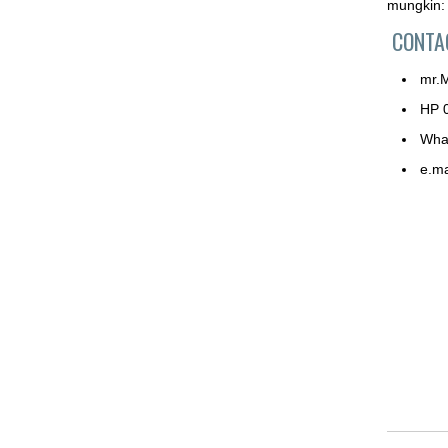
mungkin:
CONTA
mr.
HP 
Wha
e.ma