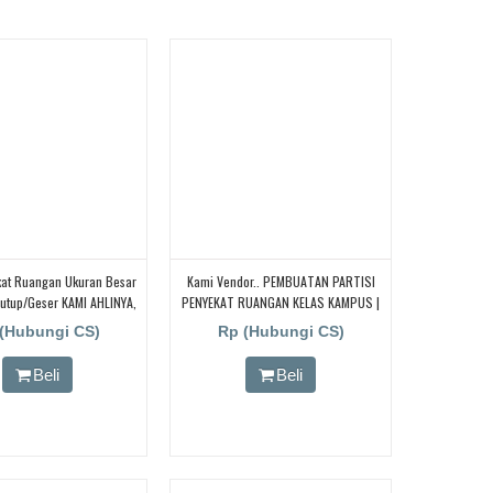
kat Ruangan Ukuran Besar
Kami Vendor.. PEMBUATAN PARTISI
Tutup/geser KAMI AHLINYA,
PENYEKAT RUANGAN KELAS KAMPUS |
 PEREDAM SUARA, Untuk
KEDOKTERAN UI | UNJ| UGM| PAKUAN|
(Hubungi CS)
Rp (Hubungi CS)
r, Workshop, Pabrik,
TRISAKTI
Beli
Beli