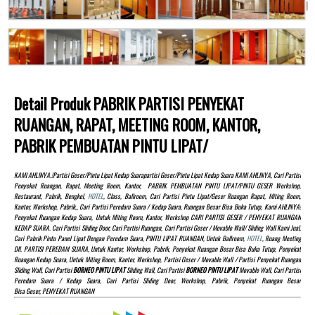
Detail Produk PABRIK PARTISI PENYEKAT
RUANGAN, RAPAT, MEETING ROOM, KANTOR,
PABRIK PEMBUATAN PINTU LIPAT/
KAMI AHLINYA.!partisi Geser/pintu Lipat Kedap Suarapartisi Geser/pintu Lipat Kedap Suara KAMI AHLINYA, Cari Partisi
Penyekat Ruangan, Rapat, Meeting Room, Kantor, PABRIK PEMBUATAN PINTU LIPAT/PINTU GESER Workshop,
Restaurant, Pabrik, Bengkel,
HOTEL
, Class, Ballroom, Cari Partisi Pintu Lipat/Geser Ruangan Rapat, Miting Room,
Kantor, Workshop, Pabrik,, Cari Partisi Peredam Suara / Kedap Suara, Ruangan Besar Bisa Buka Tutup, Kami AHLINYA!
Penyekat Ruangan Kedap Suara, Untuk Miting Room, Kantor, Workshop CARI PARTISI GESER / PENYEKAT RUANGAN
KEDAP SUARA. Cari Partisi Sliding Door, Cari Partisi Ruangan, Cari Partisi Geser / Movable Wall/ Sliding Wall Kami Jual,
Cari Pabrik Pintu Panel Lipat Dengan Peredam Suara, PINTU LIPAT RUANGAN, Untuk Ballroom,
HOTEL
, Ruang Meeting
Dll. PARTISI PEREDAM SUARA, Untuk Kantor, Workshop, Pabrik, Penyekat Ruangan Besar Bisa Buka Tutup, Penyekat
Ruangan Kedap Suara, Untuk Miting Room, Kantor, Workshop, Partisi Geser / Movable Wall / Partisi Penyekat Ruangan
Sliding Wall, Cari Partisi
BORNEO PINTU LIPAT
Sliding Wall, Cari Partisi
BORNEO PINTU LIPAT
Movable Wall, Cari Partisi
Peredam Suara / Kedap Suara, Cari Partisi Sliding Door, Workshop, Pabrik, Penyekat Ruangan Besar
Bisa Geser, PENYEKAT RUANGAN