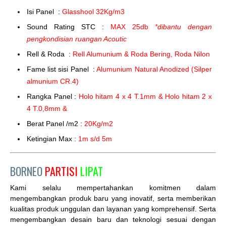
Isi Panel :
Glasshool 32Kg/m3
Sound Rating STC :
MAX 25db
*dibantu dengan
pengkondisian ruangan Acoutic
Rell & Roda :
Rell Alumunium & Roda Bering, Roda Nilon
Fame list sisi Panel :
Alumunium Natural Anodized (Silper
almunium CR.4)
Rangka Panel :
Holo hitam 4 x 4 T.1mm & Holo hitam 2 x
4 T.0,8mm &
Berat Panel /m2 :
20Kg/m2
Ketingian Max :
1m s/d 5m
BORNEO
PARTISI
LIPAT
Kami selalu mempertahankan komitmen dalam
mengembangkan produk baru yang inovatif, serta memberikan
kualitas produk unggulan dan layanan yang komprehensif. Serta
mengembangkan desain baru dan teknologi sesuai dengan