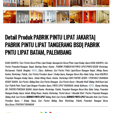
Detail Produk PABRIK PINTU LIPAT JAKARTA|
PABRIK PINTU LIPAT TANGERANG BSD| PABRIK
PNTU LIPAT BATAM, PALEMBANG
KAMI AHLINYA.! Cari Partisi Geser/pintu Lipat Kedap Suarapartisi Geser/pintu Lipat Kedap Suara KAMI AHLINYA, Cari
Partisi Penyekat Ruangan, Rapat, Meeting Room, Kantor, PABRIK PEMBUATAN PINTU LIPAT/PINTU GESER Workshop,
Restaurant, Pabrik, Bengkel,
HOTEL
, Class, Ballroom, Cari Partisi Pintu Lipat/Geser Ruangan Rapat, Miting Room,
Kantor, Workshop, Pabrik,, Cari Partisi Peredam Suara / Kedap Suara, Ruangan Besar Bisa Buka Tutup, Kami AHLINYA!
Penyekat Ruangan Kedap Suara, Untuk Miting Room, Kantor, Workshop CARI PARTISI GESER / PENYEKAT RUANGAN
KEDAP SUARA. Cari Partisi Sliding Door, Cari Partisi Ruangan, Cari Partisi Geser / Movable Wall/ Sliding Wall Kami Jual,
Cari Pabrik Pintu Panel Lipat Dengan Peredam Suara, PINTU LIPAT RUANGAN, Untuk Ballroom,
HOTEL
, Ruang Meeting
Dll. PARTISI PEREDAM SUARA, Untuk Kantor, Workshop, Pabrik, Penyekat Ruangan Besar Bisa Buka Tutup, Penyekat
Ruangan Kedap Suara, Untuk Miting Room, Kantor, Workshop, Partisi Geser / Movable Wall / Partisi Penyekat Ruangan
Sliding Wall, Cari Partisi
BORNEO PINTU LIPAT
Sliding Wall, Cari Partisi
BORNEO PINTU LIPAT
Movable Wall, Cari Partisi
Peredam Suara / Kedap Suara, Cari Partisi Sliding Door, Workshop, Pabrik, Penyekat Ruangan Besar
Bisa Geser, PENYEKAT RUANGAN