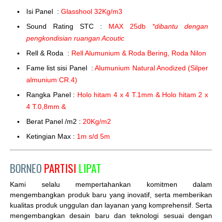
Isi Panel :
Glasshool 32Kg/m3
Sound Rating STC :
MAX 25db
*dibantu dengan
pengkondisian ruangan Acoutic
Rell & Roda :
Rell Alumunium & Roda Bering, Roda Nilon
Fame list sisi Panel :
Alumunium Natural Anodized (Silper
almunium CR.4)
Rangka Panel :
Holo hitam 4 x 4 T.1mm & Holo hitam 2 x
4 T.0,8mm &
Berat Panel /m2 :
20Kg/m2
Ketingian Max :
1m s/d 5m
BORNEO
PARTISI
LIPAT
Kami selalu mempertahankan komitmen dalam
mengembangkan produk baru yang inovatif, serta memberikan
kualitas produk unggulan dan layanan yang komprehensif. Serta
mengembangkan desain baru dan teknologi sesuai dengan