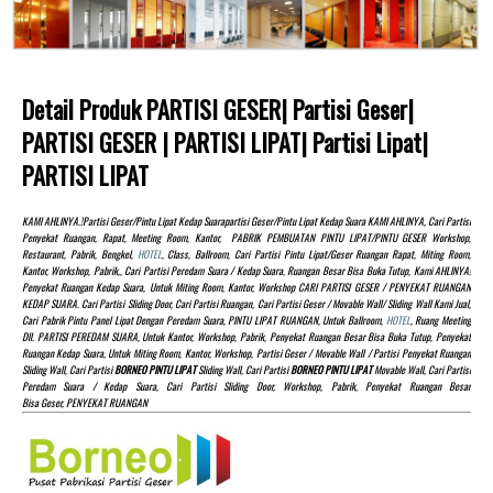
Detail Produk PARTISI GESER| Partisi Geser|
PARTISI GESER | PARTISI LIPAT| Partisi Lipat|
PARTISI LIPAT
KAMI AHLINYA.!partisi Geser/pintu Lipat Kedap Suarapartisi Geser/pintu Lipat Kedap Suara KAMI AHLINYA, Cari Partisi
Penyekat Ruangan, Rapat, Meeting Room, Kantor, PABRIK PEMBUATAN PINTU LIPAT/PINTU GESER Workshop,
Restaurant, Pabrik, Bengkel,
HOTEL
, Class, Ballroom, Cari Partisi Pintu Lipat/Geser Ruangan Rapat, Miting Room,
Kantor, Workshop, Pabrik,, Cari Partisi Peredam Suara / Kedap Suara, Ruangan Besar Bisa Buka Tutup, Kami AHLINYA!
Penyekat Ruangan Kedap Suara, Untuk Miting Room, Kantor, Workshop CARI PARTISI GESER / PENYEKAT RUANGAN
KEDAP SUARA. Cari Partisi Sliding Door, Cari Partisi Ruangan, Cari Partisi Geser / Movable Wall/ Sliding Wall Kami Jual,
Cari Pabrik Pintu Panel Lipat Dengan Peredam Suara, PINTU LIPAT RUANGAN, Untuk Ballroom,
HOTEL
, Ruang Meeting
Dll. PARTISI PEREDAM SUARA, Untuk Kantor, Workshop, Pabrik, Penyekat Ruangan Besar Bisa Buka Tutup, Penyekat
Ruangan Kedap Suara, Untuk Miting Room, Kantor, Workshop, Partisi Geser / Movable Wall / Partisi Penyekat Ruangan
Sliding Wall, Cari Partisi
BORNEO PINTU LIPAT
Sliding Wall, Cari Partisi
BORNEO PINTU LIPAT
Movable Wall, Cari Partisi
Peredam Suara / Kedap Suara, Cari Partisi Sliding Door, Workshop, Pabrik, Penyekat Ruangan Besar
Bisa Geser, PENYEKAT RUANGAN