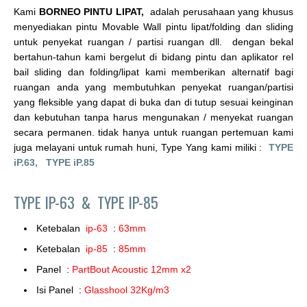
Kami
BORNEO PINTU LIPAT,
adalah perusahaan yang khusus
menyediakan pintu Movable Wall pintu lipat/folding dan sliding
untuk penyekat ruangan / partisi ruangan dll. dengan bekal
bertahun-tahun kami bergelut di bidang pintu dan aplikator rel
bail sliding dan folding/lipat kami memberikan alternatif bagi
ruangan anda yang membutuhkan penyekat ruangan/partisi
yang fleksible yang dapat di buka dan di tutup sesuai keinginan
dan kebutuhan tanpa harus mengunakan / menyekat ruangan
secara permanen. tidak hanya untuk ruangan pertemuan kami
juga melayani untuk rumah huni, Type Yang kami miliki :
TYPE
iP.63,
TYPE iP.85
TYPE IP-63 &
TYPE IP-85
Ketebalan
ip-63
:
63mm
Ketebalan
ip-85
:
85mm
Panel :
PartBout Acoustic 12mm x2
Isi Panel :
Glasshool 32Kg/m3