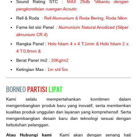
Sound Rating STC :
MAX 25db
*dibantu dengan
pengkondisian ruangan Acoutic
Rell & Roda :
Rell Alumunium & Roda Bering, Roda Nilon
Fame list sisi Panel :
Alumunium Natural Anodized (Silper
almunium CR.4)
Rangka Panel :
Holo hitam 4 x 4 T.1mm & Holo hitam 2 x
4 T.0,8mm &
Berat Panel /m2 :
20Kg/m2
Ketingian Max :
1m s/d 5m
BORNEO
PARTISI
LIPAT
Kami selalu mempertahankan komitmen dalam
mengembangkan produk baru yang inovatif, serta memberikan
kualitas produk unggulan dan layanan yang komprehensif. Serta
mengembangkan desain baru dan teknologi sesuai dengan
kebutuhan pelanggan.
Atau Hubungi kami
Kami akan dengan senang hati