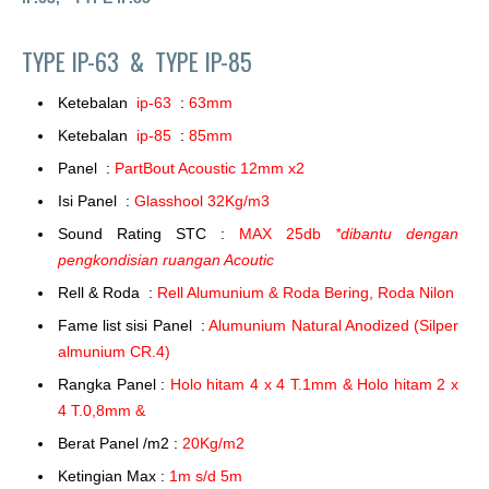
TYPE IP-63 &
TYPE IP-85
Ketebalan
ip-63
:
63mm
Ketebalan
ip-85
:
85mm
Panel :
PartBout Acoustic 12mm x2
Isi Panel :
Glasshool 32Kg/m3
Sound Rating STC :
MAX 25db
*dibantu dengan
pengkondisian ruangan Acoutic
Rell & Roda :
Rell Alumunium & Roda Bering, Roda Nilon
Fame list sisi Panel :
Alumunium Natural Anodized (Silper
almunium CR.4)
Rangka Panel :
Holo hitam 4 x 4 T.1mm & Holo hitam 2 x
4 T.0,8mm &
Berat Panel /m2 :
20Kg/m2
Ketingian Max :
1m s/d 5m