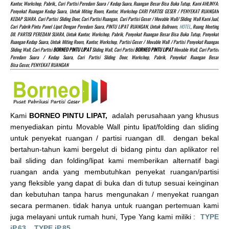
Kantor, Workshop, Pabrik,, Cari Partisi Peredam Suara / Kedap Suara, Ruangan Besar Bisa Buka Tutup, Kami AHLINYA!
Penyekat Ruangan Kedap Suara, Untuk Miting Room, Kantor, Workshop CARI PARTISI GESER / PENYEKAT RUANGAN
KEDAP SUARA. Cari Partisi Sliding Door, Cari Partisi Ruangan, Cari Partisi Geser / Movable Wall/ Sliding Wall Kami Jual,
Cari Pabrik Pintu Panel Lipat Dengan Peredam Suara, PINTU LIPAT RUANGAN, Untuk Ballroom,
HOTEL
, Ruang Meeting
Dll. PARTISI PEREDAM SUARA, Untuk Kantor, Workshop, Pabrik, Penyekat Ruangan Besar Bisa Buka Tutup, Penyekat
Ruangan Kedap Suara, Untuk Miting Room, Kantor, Workshop, Partisi Geser / Movable Wall / Partisi Penyekat Ruangan
Sliding Wall, Cari Partisi
BORNEO PINTU LIPAT
Sliding Wall, Cari Partisi
BORNEO PINTU LIPAT
Movable Wall, Cari Partisi
Peredam Suara / Kedap Suara, Cari Partisi Sliding Door, Workshop, Pabrik, Penyekat Ruangan Besar
Bisa Geser, PENYEKAT RUANGAN
Kami
BORNEO PINTU LIPAT,
adalah perusahaan yang khusus
menyediakan pintu Movable Wall pintu lipat/folding dan sliding
untuk penyekat ruangan / partisi ruangan dll. dengan bekal
bertahun-tahun kami bergelut di bidang pintu dan aplikator rel
bail sliding dan folding/lipat kami memberikan alternatif bagi
ruangan anda yang membutuhkan penyekat ruangan/partisi
yang fleksible yang dapat di buka dan di tutup sesuai keinginan
dan kebutuhan tanpa harus mengunakan / menyekat ruangan
secara permanen. tidak hanya untuk ruangan pertemuan kami
juga melayani untuk rumah huni, Type Yang kami miliki :
TYPE
iP.63,
TYPE iP.85