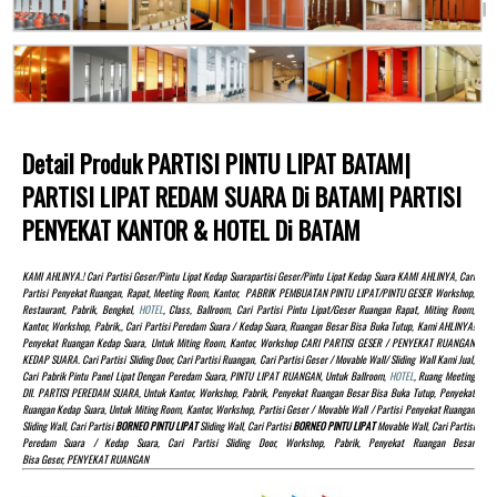
Detail Produk PARTISI PINTU LIPAT BATAM|
PARTISI LIPAT REDAM SUARA Di BATAM| PARTISI
PENYEKAT KANTOR & HOTEL Di BATAM
KAMI AHLINYA.! Cari Partisi Geser/pintu Lipat Kedap Suarapartisi Geser/pintu Lipat Kedap Suara KAMI AHLINYA, Cari
Partisi Penyekat Ruangan, Rapat, Meeting Room, Kantor, PABRIK PEMBUATAN PINTU LIPAT/PINTU GESER Workshop,
Restaurant, Pabrik, Bengkel,
HOTEL
, Class, Ballroom, Cari Partisi Pintu Lipat/Geser Ruangan Rapat, Miting Room,
Kantor, Workshop, Pabrik,, Cari Partisi Peredam Suara / Kedap Suara, Ruangan Besar Bisa Buka Tutup, Kami AHLINYA!
Penyekat Ruangan Kedap Suara, Untuk Miting Room, Kantor, Workshop CARI PARTISI GESER / PENYEKAT RUANGAN
KEDAP SUARA. Cari Partisi Sliding Door, Cari Partisi Ruangan, Cari Partisi Geser / Movable Wall/ Sliding Wall Kami Jual,
Cari Pabrik Pintu Panel Lipat Dengan Peredam Suara, PINTU LIPAT RUANGAN, Untuk Ballroom,
HOTEL
, Ruang Meeting
Dll. PARTISI PEREDAM SUARA, Untuk Kantor, Workshop, Pabrik, Penyekat Ruangan Besar Bisa Buka Tutup, Penyekat
Ruangan Kedap Suara, Untuk Miting Room, Kantor, Workshop, Partisi Geser / Movable Wall / Partisi Penyekat Ruangan
Sliding Wall, Cari Partisi
BORNEO PINTU LIPAT
Sliding Wall, Cari Partisi
BORNEO PINTU LIPAT
Movable Wall, Cari Partisi
Peredam Suara / Kedap Suara, Cari Partisi Sliding Door, Workshop, Pabrik, Penyekat Ruangan Besar
Bisa Geser, PENYEKAT RUANGAN