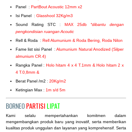
Panel :
PartBout Acoustic 12mm x2
Isi Panel :
Glasshool 32Kg/m3
Sound Rating STC :
MAX 25db
*dibantu dengan
pengkondisian ruangan Acoutic
Rell & Roda :
Rell Alumunium & Roda Bering, Roda Nilon
Fame list sisi Panel :
Alumunium Natural Anodized (Silper
almunium CR.4)
Rangka Panel :
Holo hitam 4 x 4 T.1mm & Holo hitam 2 x
4 T.0,8mm &
Berat Panel /m2 :
20Kg/m2
Ketingian Max :
1m s/d 5m
BORNEO
PARTISI
LIPAT
Kami selalu mempertahankan komitmen dalam
mengembangkan produk baru yang inovatif, serta memberikan
kualitas produk unggulan dan layanan yang komprehensif. Serta