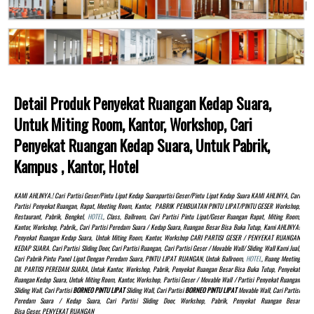
Detail Produk Penyekat Ruangan Kedap Suara,
Untuk Miting Room, Kantor, Workshop, Cari
Penyekat Ruangan Kedap Suara, Untuk Pabrik,
Kampus , Kantor, Hotel
KAMI AHLINYA.! Cari Partisi Geser/pintu Lipat Kedap Suarapartisi Geser/pintu Lipat Kedap Suara KAMI AHLINYA, Cari
Partisi Penyekat Ruangan, Rapat, Meeting Room, Kantor, PABRIK PEMBUATAN PINTU LIPAT/PINTU GESER Workshop,
Restaurant, Pabrik, Bengkel,
HOTEL
, Class, Ballroom, Cari Partisi Pintu Lipat/Geser Ruangan Rapat, Miting Room,
Kantor, Workshop, Pabrik,, Cari Partisi Peredam Suara / Kedap Suara, Ruangan Besar Bisa Buka Tutup, Kami AHLINYA!
Penyekat Ruangan Kedap Suara, Untuk Miting Room, Kantor, Workshop CARI PARTISI GESER / PENYEKAT RUANGAN
KEDAP SUARA. Cari Partisi Sliding Door, Cari Partisi Ruangan, Cari Partisi Geser / Movable Wall/ Sliding Wall Kami Jual,
Cari Pabrik Pintu Panel Lipat Dengan Peredam Suara, PINTU LIPAT RUANGAN, Untuk Ballroom,
HOTEL
, Ruang Meeting
Dll. PARTISI PEREDAM SUARA, Untuk Kantor, Workshop, Pabrik, Penyekat Ruangan Besar Bisa Buka Tutup, Penyekat
Ruangan Kedap Suara, Untuk Miting Room, Kantor, Workshop, Partisi Geser / Movable Wall / Partisi Penyekat Ruangan
Sliding Wall, Cari Partisi
BORNEO PINTU LIPAT
Sliding Wall, Cari Partisi
BORNEO PINTU LIPAT
Movable Wall, Cari Partisi
Peredam Suara / Kedap Suara, Cari Partisi Sliding Door, Workshop, Pabrik, Penyekat Ruangan Besar
Bisa Geser, PENYEKAT RUANGAN