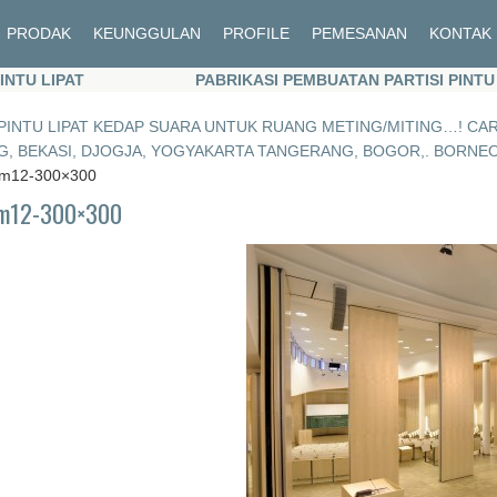
PRODAK
KEUNGGULAN
PROFILE
PEMESANAN
KONTAK
 LIPAT
PABRIKASI PEMBUATAN PARTISI PINTU LIP
 LIPAT
PABRIKASI PEMBUATAN PARTISI PINTU LIP
PINTU LIPAT KEDAP SUARA UNTUK RUANG METING/MITING…! CARI 
 BEKASI, DJOGJA, YOGYAKARTA TANGERANG, BOGOR,. BORNEO PABR
um12-300×300
m12-300×300