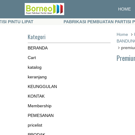
HOME
PINTU LIPAT
PABRIKASI PEMBUATAN PARTISI PINTU
PINTU LIPAT
PABRIKASI PEMBUATAN PARTISI PINTU
Home
Kategori
BANDUNG,
premi
BERANDA
Premiu
Cart
katalog
keranjang
KEUNGGULAN
KONTAK
Membership
PEMESANAN
pricelist
PRODAK