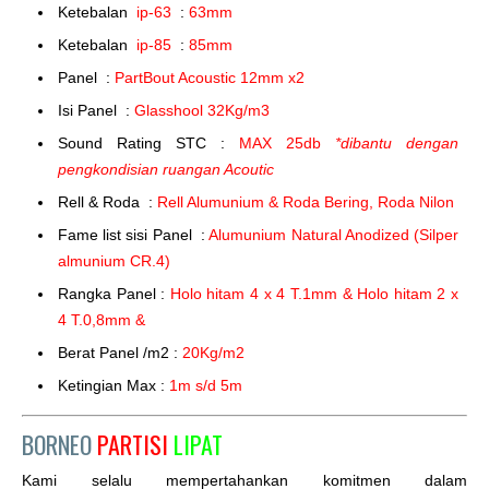
Ketebalan
ip-63
:
63mm
Ketebalan
ip-85
:
85mm
Panel :
PartBout Acoustic 12mm x2
Isi Panel :
Glasshool 32Kg/m3
Sound Rating STC :
MAX 25db
*dibantu dengan
pengkondisian ruangan Acoutic
Rell & Roda :
Rell Alumunium & Roda Bering, Roda Nilon
Fame list sisi Panel :
Alumunium Natural Anodized (Silper
almunium CR.4)
Rangka Panel :
Holo hitam 4 x 4 T.1mm & Holo hitam 2 x
4 T.0,8mm &
Berat Panel /m2 :
20Kg/m2
Ketingian Max :
1m s/d 5m
BORNEO
PARTISI
LIPAT
Kami selalu mempertahankan komitmen dalam