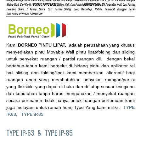
Sliding Wall, Cari Partisi
BORNEO PINTU LIPAT
Sliding Wall, Cari Partisi
BORNEO PINTU LIPAT
Movable Wall, Cari Partisi
Peredam Suara / Kedap Suara, Cari Partisi Sliding Door, Workshop, Pabrik, Penyekat Ruangan Besar
Bisa Geser, PENYEKAT RUANGAN
Kami
BORNEO PINTU LIPAT,
adalah perusahaan yang khusus
menyediakan pintu Movable Wall pintu lipat/folding dan sliding
untuk penyekat ruangan / partisi ruangan dll. dengan bekal
bertahun-tahun kami bergelut di bidang pintu dan aplikator rel
bail sliding dan folding/lipat kami memberikan alternatif bagi
ruangan anda yang membutuhkan penyekat ruangan/partisi
yang fleksible yang dapat di buka dan di tutup sesuai keinginan
dan kebutuhan tanpa harus mengunakan / menyekat ruangan
secara permanen. tidak hanya untuk ruangan pertemuan kami
juga melayani untuk rumah huni, Type Yang kami miliki :
TYPE
iP.63,
TYPE iP.85
TYPE IP-63 &
TYPE IP-85