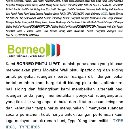
Kantor, Workshop, Pabrik,, Cari Partisi Peredam Suara / Kedap Suara, Ruangan Besar Bisa Buka Tutup, Kami AHLINYA!
Penyekat Ruangan Kedap Suara, Untuk Miting Room, Kantor, Workshop CARI PARTISI GESER / PENYEKAT RUANGAN
KEDAP SUARA. Cari Partisi Sliding Door, Cari Partisi Ruangan, Cari Partisi Geser / Movable Wall/ Sliding Wall Kami Jual,
Cari Pabrik Pintu Panel Lipat Dengan Peredam Suara, PINTU LIPAT RUANGAN, Untuk Ballroom,
HOTEL
, Ruang Meeting
Dll. PARTISI PEREDAM SUARA, Untuk Kantor, Workshop, Pabrik, Penyekat Ruangan Besar Bisa Buka Tutup, Penyekat
Ruangan Kedap Suara, Untuk Miting Room, Kantor, Workshop, Partisi Geser / Movable Wall / Partisi Penyekat Ruangan
Sliding Wall, Cari Partisi
BORNEO PINTU LIPAT
Sliding Wall, Cari Partisi
BORNEO PINTU LIPAT
Movable Wall, Cari Partisi
Peredam Suara / Kedap Suara, Cari Partisi Sliding Door, Workshop, Pabrik, Penyekat Ruangan Besar
Bisa Geser, PENYEKAT RUANGAN
Kami
BORNEO PINTU LIPAT,
adalah perusahaan yang khusus
menyediakan pintu Movable Wall pintu lipat/folding dan sliding
untuk penyekat ruangan / partisi ruangan dll. dengan bekal
bertahun-tahun kami bergelut di bidang pintu dan aplikator rel
bail sliding dan folding/lipat kami memberikan alternatif bagi
ruangan anda yang membutuhkan penyekat ruangan/partisi
yang fleksible yang dapat di buka dan di tutup sesuai keinginan
dan kebutuhan tanpa harus mengunakan / menyekat ruangan
secara permanen. tidak hanya untuk ruangan pertemuan kami
juga melayani untuk rumah huni, Type Yang kami miliki :
TYPE
iP.63,
TYPE iP.85