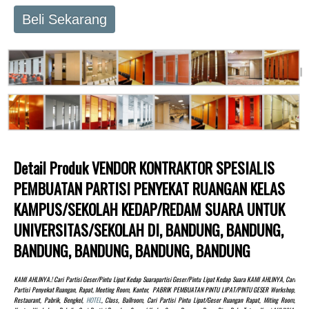
Beli Sekarang
Detail Produk VENDOR KONTRAKTOR SPESIALIS
PEMBUATAN PARTISI PENYEKAT RUANGAN KELAS
KAMPUS/SEKOLAH KEDAP/REDAM SUARA UNTUK
UNIVERSITAS/SEKOLAH DI, BANDUNG, BANDUNG,
BANDUNG, BANDUNG, BANDUNG, BANDUNG
KAMI AHLINYA.! Cari Partisi Geser/pintu Lipat Kedap Suarapartisi Geser/pintu Lipat Kedap Suara KAMI AHLINYA, Cari
Partisi Penyekat Ruangan, Rapat, Meeting Room, Kantor, PABRIK PEMBUATAN PINTU LIPAT/PINTU GESER Workshop,
Restaurant, Pabrik, Bengkel,
HOTEL
, Class, Ballroom, Cari Partisi Pintu Lipat/Geser Ruangan Rapat, Miting Room,