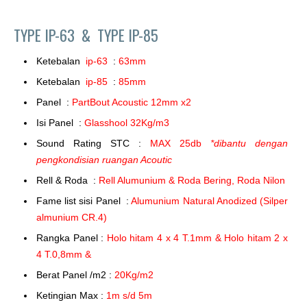
TYPE IP-63 &
TYPE IP-85
Ketebalan
ip-63
:
63mm
Ketebalan
ip-85
:
85mm
Panel :
PartBout Acoustic 12mm x2
Isi Panel :
Glasshool 32Kg/m3
Sound Rating STC :
MAX 25db
*dibantu dengan
pengkondisian ruangan Acoutic
Rell & Roda :
Rell Alumunium & Roda Bering, Roda Nilon
Fame list sisi Panel :
Alumunium Natural Anodized (Silper
almunium CR.4)
Rangka Panel :
Holo hitam 4 x 4 T.1mm & Holo hitam 2 x
4 T.0,8mm &
Berat Panel /m2 :
20Kg/m2
Ketingian Max :
1m s/d 5m