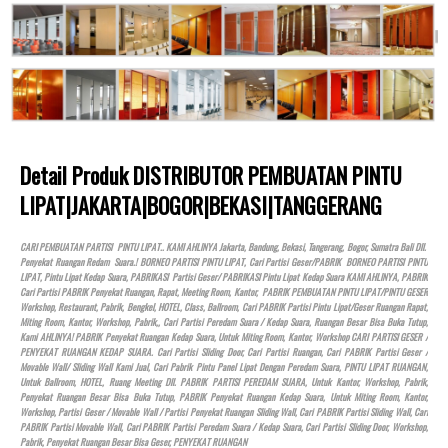
Detail Produk DISTRIBUTOR PEMBUATAN PINTU
LIPAT|JAKARTA|BOGOR|BEKASI|TANGGERANG
CARI PEMBUATAN PARTISI PINTU LIPAT.. KAMI AHLINYA Jakarta, Bandung, Bekasi, Tangerang, Bogor, Sumatra Bali Dll.
Penyekat Ruangan Redam Suara.! BORNEO PARTISI PINTU LIPAT, Cari Partisi Geser/PABRIK BORNEO PARTISI PINTU
LIPAT, Pintu Lipat Kedap Suara, PABRIKASI Partisi Geser/ PABRIKASI Pintu Lipat Kedap Suara KAMI AHLINYA, PABRIK
Cari Partisi PABRIK Penyekat Ruangan, Rapat, Meeting Room, Kantor, PABRIK PEMBUATAN PINTU LIPAT/PINTU GESER
Workshop, Restaurant, Pabrik, Bengkel,
HOTEL
, Class, Ballroom, Cari PABRIK Partisi Pintu Lipat/Geser Ruangan Rapat,
Miting Room, Kantor, Workshop, Pabrik,, Cari Partisi Peredam Suara / Kedap Suara, Ruangan Besar Bisa Buka Tutup,
Kami AHLINYA! PABRIK Penyekat Ruangan Kedap Suara, Untuk Miting Room, Kantor, Workshop CARI PARTISI GESER /
PENYEKAT RUANGAN KEDAP SUARA. Cari Partisi Sliding Door, Cari Partisi Ruangan, Cari PABRIK Partisi Geser /
Movable Wall/ Sliding Wall Kami Jual, Cari Pabrik Pintu Panel Lipat Dengan Peredam Suara, PINTU LIPAT RUANGAN,
Untuk Ballroom,
HOTEL
, Ruang Meeting Dll. PABRIK PARTISI PEREDAM SUARA, Untuk Kantor, Workshop, Pabrik,
Penyekat Ruangan Besar Bisa Buka Tutup, PABRIK Penyekat Ruangan Kedap Suara, Untuk Miting Room, Kantor,
Workshop, Partisi Geser / Movable Wall / Partisi Penyekat Ruangan Sliding Wall, Cari PABRIK Partisi Sliding Wall, Cari
PABRIK Partisi Movable Wall, Cari PABRIK Partisi Peredam Suara / Kedap Suara, Cari Partisi Sliding Door, Workshop,
Pabrik, Penyekat Ruangan Besar Bisa Geser, PENYEKAT RUANGAN