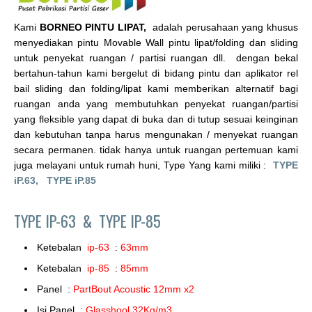
Kami
BORNEO PINTU LIPAT,
adalah perusahaan yang khusus
menyediakan pintu Movable Wall pintu lipat/folding dan sliding
untuk penyekat ruangan / partisi ruangan dll. dengan bekal
bertahun-tahun kami bergelut di bidang pintu dan aplikator rel
bail sliding dan folding/lipat kami memberikan alternatif bagi
ruangan anda yang membutuhkan penyekat ruangan/partisi
yang fleksible yang dapat di buka dan di tutup sesuai keinginan
dan kebutuhan tanpa harus mengunakan / menyekat ruangan
secara permanen. tidak hanya untuk ruangan pertemuan kami
juga melayani untuk rumah huni, Type Yang kami miliki :
TYPE
iP.63,
TYPE iP.85
TYPE IP-63 &
TYPE IP-85
Ketebalan
ip-63
:
63mm
Ketebalan
ip-85
:
85mm
Panel :
PartBout Acoustic 12mm x2
Isi Panel :
Glasshool 32Kg/m3