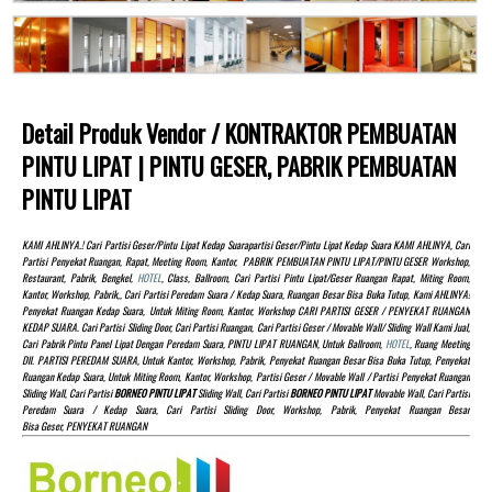
Detail Produk Vendor / KONTRAKTOR PEMBUATAN
PINTU LIPAT | PINTU GESER, PABRIK PEMBUATAN
PINTU LIPAT
KAMI AHLINYA.! Cari Partisi Geser/pintu Lipat Kedap Suarapartisi Geser/pintu Lipat Kedap Suara KAMI AHLINYA, Cari
Partisi Penyekat Ruangan, Rapat, Meeting Room, Kantor, PABRIK PEMBUATAN PINTU LIPAT/PINTU GESER Workshop,
Restaurant, Pabrik, Bengkel,
HOTEL
, Class, Ballroom, Cari Partisi Pintu Lipat/Geser Ruangan Rapat, Miting Room,
Kantor, Workshop, Pabrik,, Cari Partisi Peredam Suara / Kedap Suara, Ruangan Besar Bisa Buka Tutup, Kami AHLINYA!
Penyekat Ruangan Kedap Suara, Untuk Miting Room, Kantor, Workshop CARI PARTISI GESER / PENYEKAT RUANGAN
KEDAP SUARA. Cari Partisi Sliding Door, Cari Partisi Ruangan, Cari Partisi Geser / Movable Wall/ Sliding Wall Kami Jual,
Cari Pabrik Pintu Panel Lipat Dengan Peredam Suara, PINTU LIPAT RUANGAN, Untuk Ballroom,
HOTEL
, Ruang Meeting
Dll. PARTISI PEREDAM SUARA, Untuk Kantor, Workshop, Pabrik, Penyekat Ruangan Besar Bisa Buka Tutup, Penyekat
Ruangan Kedap Suara, Untuk Miting Room, Kantor, Workshop, Partisi Geser / Movable Wall / Partisi Penyekat Ruangan
Sliding Wall, Cari Partisi
BORNEO PINTU LIPAT
Sliding Wall, Cari Partisi
BORNEO PINTU LIPAT
Movable Wall, Cari Partisi
Peredam Suara / Kedap Suara, Cari Partisi Sliding Door, Workshop, Pabrik, Penyekat Ruangan Besar
Bisa Geser, PENYEKAT RUANGAN