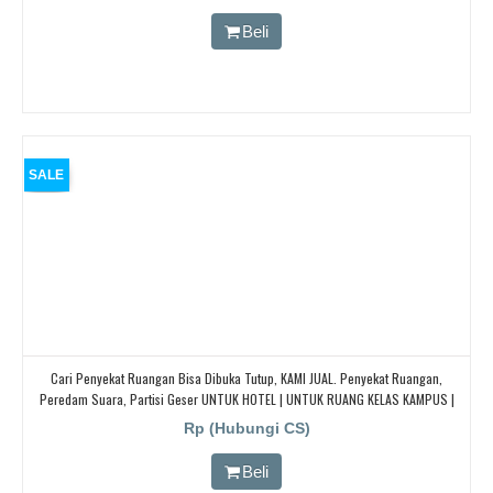
Beli
SALE
Cari Penyekat Ruangan Bisa Dibuka Tutup, KAMI JUAL. Penyekat Ruangan,
Peredam Suara, Partisi Geser UNTUK HOTEL | UNTUK RUANG KELAS KAMPUS |
KELAS SEKOLAH Di BANDUNG, JAKARTA, BEKASI, TANGERANG
Rp (Hubungi CS)
Beli