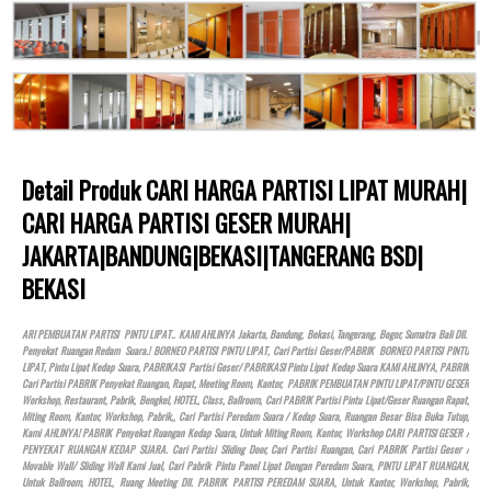
Detail Produk CARI HARGA PARTISI LIPAT MURAH|
CARI HARGA PARTISI GESER MURAH|
JAKARTA|BANDUNG|BEKASI|TANGERANG BSD|
BEKASI
ARI PEMBUATAN PARTISI PINTU LIPAT.. KAMI AHLINYA Jakarta, Bandung, Bekasi, Tangerang, Bogor, Sumatra Bali Dll.
Penyekat Ruangan Redam Suara.! BORNEO PARTISI PINTU LIPAT, Cari Partisi Geser/PABRIK BORNEO PARTISI PINTU
LIPAT, Pintu Lipat Kedap Suara, PABRIKASI Partisi Geser/ PABRIKASI Pintu Lipat Kedap Suara KAMI AHLINYA, PABRIK
Cari Partisi PABRIK Penyekat Ruangan, Rapat, Meeting Room, Kantor, PABRIK PEMBUATAN PINTU LIPAT/PINTU GESER
Workshop, Restaurant, Pabrik, Bengkel,
HOTEL
, Class, Ballroom, Cari PABRIK Partisi Pintu Lipat/Geser Ruangan Rapat,
Miting Room, Kantor, Workshop, Pabrik,, Cari Partisi Peredam Suara / Kedap Suara, Ruangan Besar Bisa Buka Tutup,
Kami AHLINYA! PABRIK Penyekat Ruangan Kedap Suara, Untuk Miting Room, Kantor, Workshop CARI PARTISI GESER /
PENYEKAT RUANGAN KEDAP SUARA. Cari Partisi Sliding Door, Cari Partisi Ruangan, Cari PABRIK Partisi Geser /
Movable Wall/ Sliding Wall Kami Jual, Cari Pabrik Pintu Panel Lipat Dengan Peredam Suara, PINTU LIPAT RUANGAN,
Untuk Ballroom,
HOTEL
, Ruang Meeting Dll. PABRIK PARTISI PEREDAM SUARA, Untuk Kantor, Workshop, Pabrik,