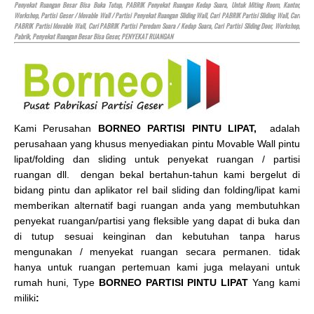
Penyekat Ruangan Besar Bisa Buka Tutup, PABRIK Penyekat Ruangan Kedap Suara, Untuk Miting Room, Kantor,
Workshop, Partisi Geser / Movable Wall / Partisi Penyekat Ruangan Sliding Wall, Cari PABRIK Partisi Sliding Wall, Cari
PABRIK Partisi Movable Wall, Cari PABRIK Partisi Peredam Suara / Kedap Suara, Cari Partisi Sliding Door, Workshop,
Pabrik, Penyekat Ruangan Besar Bisa Geser, PENYEKAT RUANGAN
Kami Perusahan
BORNEO PARTISI PINTU LIPAT,
adalah
perusahaan yang khusus menyediakan pintu Movable Wall pintu
lipat/folding dan sliding untuk penyekat ruangan / partisi
ruangan dll. dengan bekal bertahun-tahun kami bergelut di
bidang pintu dan aplikator rel bail sliding dan folding/lipat kami
memberikan alternatif bagi ruangan anda yang membutuhkan
penyekat ruangan/partisi yang fleksible yang dapat di buka dan
di tutup sesuai keinginan dan kebutuhan tanpa harus
mengunakan / menyekat ruangan secara permanen. tidak
hanya untuk ruangan pertemuan kami juga melayani untuk
rumah huni, Type
BORNEO PARTISI PINTU LIPAT
Yang kami
miliki
:
.