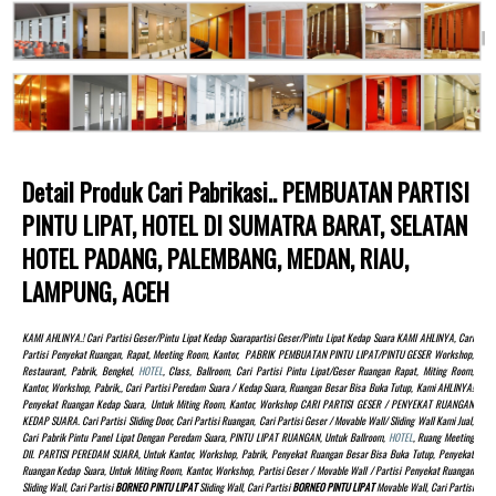
Detail Produk Cari Pabrikasi.. PEMBUATAN PARTISI
PINTU LIPAT, HOTEL DI SUMATRA BARAT, SELATAN
HOTEL PADANG, PALEMBANG, MEDAN, RIAU,
LAMPUNG, ACEH
KAMI AHLINYA.! Cari Partisi Geser/pintu Lipat Kedap Suarapartisi Geser/pintu Lipat Kedap Suara KAMI AHLINYA, Cari
Partisi Penyekat Ruangan, Rapat, Meeting Room, Kantor, PABRIK PEMBUATAN PINTU LIPAT/PINTU GESER Workshop,
Restaurant, Pabrik, Bengkel,
HOTEL
, Class, Ballroom, Cari Partisi Pintu Lipat/Geser Ruangan Rapat, Miting Room,
Kantor, Workshop, Pabrik,, Cari Partisi Peredam Suara / Kedap Suara, Ruangan Besar Bisa Buka Tutup, Kami AHLINYA!
Penyekat Ruangan Kedap Suara, Untuk Miting Room, Kantor, Workshop CARI PARTISI GESER / PENYEKAT RUANGAN
KEDAP SUARA. Cari Partisi Sliding Door, Cari Partisi Ruangan, Cari Partisi Geser / Movable Wall/ Sliding Wall Kami Jual,
Cari Pabrik Pintu Panel Lipat Dengan Peredam Suara, PINTU LIPAT RUANGAN, Untuk Ballroom,
HOTEL
, Ruang Meeting
Dll. PARTISI PEREDAM SUARA, Untuk Kantor, Workshop, Pabrik, Penyekat Ruangan Besar Bisa Buka Tutup, Penyekat
Ruangan Kedap Suara, Untuk Miting Room, Kantor, Workshop, Partisi Geser / Movable Wall / Partisi Penyekat Ruangan
Sliding Wall, Cari Partisi
BORNEO PINTU LIPAT
Sliding Wall, Cari Partisi
BORNEO PINTU LIPAT
Movable Wall, Cari Partisi