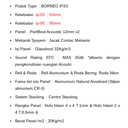
Poduk Type : BORNEO iP.63
Ketebalan
ip-63
:
63mm
Ketebalan
ip-85
:
85mm
Panel : PartBout Acoustic 12mm x2
Mekanik Sysyem : Jacak Contac Mekanis
Isi Panel : Glasshool 32Kg/m3
Sound Rating STC : MAX 25db
*dibantu dengan
pengkondisian ruangan Acoutic
Rell & Roda : Rell Alumunium & Roda Bering, Roda Nilon
Fame list sisi Panel : Alumunium Natural Anodized (Silper
almunium CR.4)
Sistem Stacking : Centre Stacking
Rangka Panel : Holo hitam 4 x 4 T.1mm & Holo hitam 2 x
4 T.0,8mm &
Berat Panel /m2 : 20Kg/m2