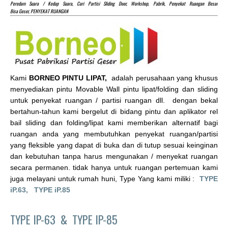
Peredam Suara / Kedap Suara, Cari Partisi Sliding Door, Workshop, Pabrik, Penyekat Ruangan Besar
Bisa Geser, PENYEKAT RUANGAN
Kami
BORNEO PINTU LIPAT,
adalah perusahaan yang khusus
menyediakan pintu Movable Wall pintu lipat/folding dan sliding
untuk penyekat ruangan / partisi ruangan dll. dengan bekal
bertahun-tahun kami bergelut di bidang pintu dan aplikator rel
bail sliding dan folding/lipat kami memberikan alternatif bagi
ruangan anda yang membutuhkan penyekat ruangan/partisi
yang fleksible yang dapat di buka dan di tutup sesuai keinginan
dan kebutuhan tanpa harus mengunakan / menyekat ruangan
secara permanen. tidak hanya untuk ruangan pertemuan kami
juga melayani untuk rumah huni, Type Yang kami miliki :
TYPE
iP.63,
TYPE iP.85
TYPE IP-63 &
TYPE IP-85