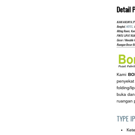
Detail
KAMI AHLINYA.!pa
Bengkel,
HOTEL
, 
Miting Room, Kan
PINTU LIPAT RUA
Geser / Movable W
Ruangan Besar B
Kami
BO
penyekat 
folding/l
buka dan
ruangan p
TYPE I
Ket