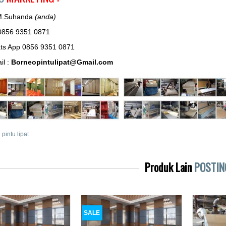
M.Suhanda
(anda)
0856 9351 0871
ts App 0856 9351 0871
il :
Borneopintulipat@Gmail.com
i pintu lipat
Produk Lain
POSTIN
SALE