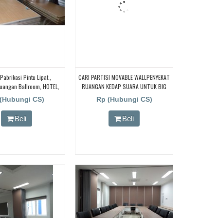
Pabrikasi Pintu Lipat.,
CARI PARTISI MOVABLE WALLPENYEKAT
uangan Ballroom, HOTEL,
RUANGAN KEDAP SUARA UNTUK BIG
ting , Sekolah Kampus,
HALL, MINI HALL DAN BALL ROOM
(Hubungi CS)
Rp (Hubungi CS)
Beli
Beli