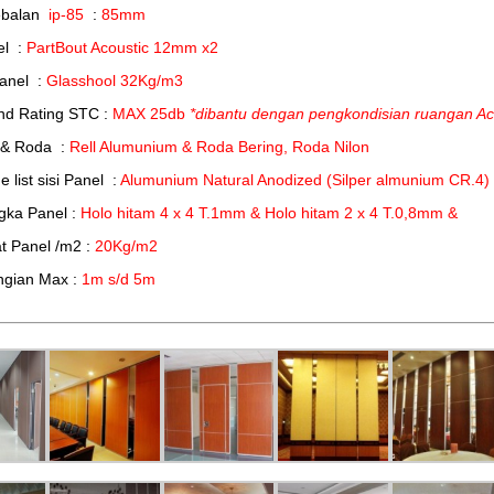
ebalan
ip-85
:
85mm
el :
PartBout Acoustic 12mm x2
Panel :
Glasshool 32Kg/m3
nd Rating STC :
MAX 25db
*dibantu dengan pengkondisian ruangan Ac
 & Roda :
Rell Alumunium & Roda Bering, Roda Nilon
 list sisi Panel :
Alumunium Natural Anodized (Silper almunium CR.4)
gka Panel :
Holo hitam 4 x 4 T.1mm & Holo hitam 2 x 4 T.0,8mm &
t Panel /m2 :
20Kg/m2
ngian Max :
1m s/d 5m