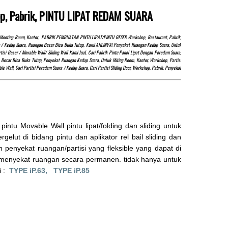
op, Pabrik, PINTU LIPAT REDAM SUARA
at, Meeting Room, Kantor, PABRIK PEMBUATAN PINTU LIPAT/PINTU GESER Workshop, Restaurant, Pabrik,
uara / Kedap Suara, Ruangan Besar Bisa Buka Tutup, Kami AHLINYA! Penyekat Ruangan Kedap Suara, Untuk
i Geser / Movable Wall/ Sliding Wall Kami Jual, Cari Pabrik Pintu Panel Lipat Dengan Peredam Suara,
Besar Bisa Buka Tutup, Penyekat Ruangan Kedap Suara, Untuk Miting Room, Kantor, Workshop, Partisi
e Wall, Cari Partisi Peredam Suara / Kedap Suara, Cari Partisi Sliding Door, Workshop, Pabrik, Penyekat
u Movable Wall pintu lipat/folding dan sliding untuk
elut di bidang pintu dan aplikator rel bail sliding dan
 penyekat ruangan/partisi yang fleksible yang dapat di
 menyekat ruangan secara permanen. tidak hanya untuk
i :
TYPE iP.63,
TYPE iP.85