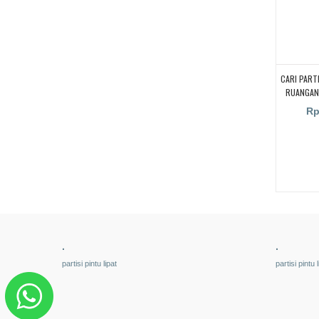
CARI PART
RUANGAN
HALL, M
Rp
.
.
partisi pintu lipat
partisi pintu l