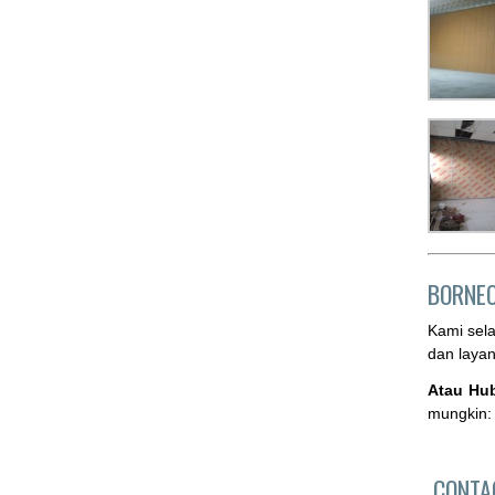
BORNE
Kami sel
dan laya
Atau Hu
mungkin:
CONT