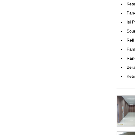
Ket
Pan
Isi 
Sou
Rell
Fame
Ran
Bera
Keti