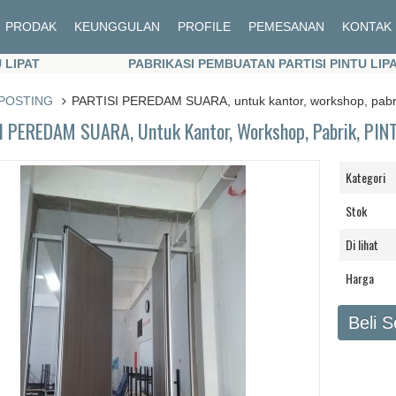
PRODAK
KEUNGGULAN
PROFILE
PEMESANAN
KONTAK
T
PABRIKASI PEMBUATAN PARTISI PINTU LIPAT
T
PABRIKASI PEMBUATAN PARTISI PINTU LIPAT
POSTING
PARTISI PEREDAM SUARA, untuk kantor, workshop, pa
I PEREDAM SUARA, Untuk Kantor, Workshop, Pabrik, PI
Kategori
Stok
Di lihat
Harga
Beli 