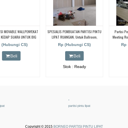
ISI MOVABLE WALLPENYEKAT
SPESIALIS PEMBUATAN PARTISI PINTU
Partisi P
 KEDAP SUARA UNTUK BIG
LIPAT RUANGAN, Untuk Ballroom,
Meeting Ro
INI HALL DAN BALL ROOM
HOTEL, KANTOR UNTUK HOTEL |
 (Hubungi CS)
Rp (Hubungi CS)
Rp 
UNTUK RUANG KELAS KAMPUS | KELAS
SEKOLAH Di BANDUNG, JAKARTA,
Beli
Beli
BEKASI, TANGERANG
Stok : Ready
.
ipat
partisi pintu lipat
Copyright © 2015
BORNEO PARTISI PINTU LIPAT