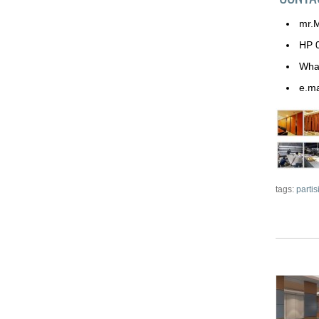
mr.
HP 
Wha
e.ma
tags:
partis