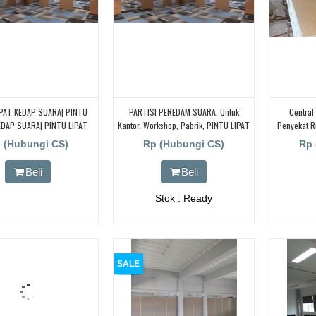
IPAT KEDAP SUARA| PINTU
PARTISI PEREDAM SUARA, Untuk
Central 
EDAP SUARA| PINTU LIPAT
Kantor, Workshop, Pabrik, PINTU LIPAT
Penyekat R
SER, PINTU LIPAT KEDAP
REDAM SUARA
Ruang Mee
 (Hubungi CS)
Rp (Hubungi CS)
Rp 
INTU GESER KEDAP SUARA|
TU LIPAT BISA GESER
Beli
Beli
Stok : Ready
SALE