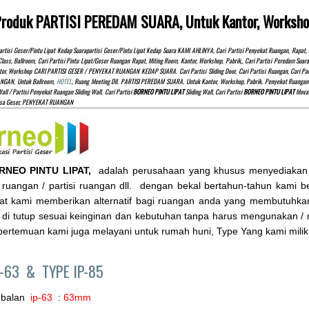
 Produk PARTISI PEREDAM SUARA, Untuk Kantor, Worksh
rtisi Geser/pintu Lipat Kedap Suarapartisi Geser/pintu Lipat Kedap Suara KAMI AHLINYA, Cari Partisi Penyekat Ruangan, Rap
Class, Ballroom, Cari Partisi Pintu Lipat/Geser Ruangan Rapat, Miting Room, Kantor, Workshop, Pabrik,, Cari Partisi Peredam S
tor, Workshop CARI PARTISI GESER / PENYEKAT RUANGAN KEDAP SUARA. Cari Partisi Sliding Door, Cari Partisi Ruangan, Cari Partis
NGAN, Untuk Ballroom,
HOTEL
, Ruang Meeting Dll. PARTISI PEREDAM SUARA, Untuk Kantor, Workshop, Pabrik, Penyekat Ruangan 
all / Partisi Penyekat Ruangan Sliding Wall, Cari Partisi
BORNEO PINTU LIPAT
Sliding Wall, Cari Partisi
BORNEO PINTU LIPAT
Movabl
isa Geser, PENYEKAT RUANGAN
RNEO PINTU LIPAT,
adalah perusahaan yang khusus menyediakan pint
ruangan / partisi ruangan dll. dengan bekal bertahun-tahun kami berg
ipat kami memberikan alternatif bagi ruangan anda yang membutuhkan
 di tutup sesuai keinginan dan kebutuhan tanpa harus mengunakan /
ertemuan kami juga melayani untuk rumah huni, Type Yang kami milik
P-63 &
TYPE IP-85
ebalan
ip-63
:
63mm