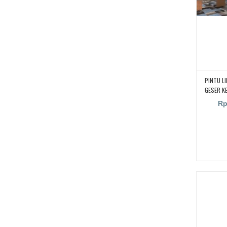
PINTU L
GESER K
BISA GE
Rp
SUARA| P
PIN