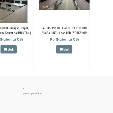
enyekat Ruangan, Rapat,
PARTISI PINTU LIPAT UTUK PEREDAM
om, Kantor KALIMANTAN |
SUARA, UNTUK KANTOR, WORKSHOP,
SULAWESI
PABRIK, PENYEKAT RUANGAN BESAR
(Hubungi CS)
Rp (Hubungi CS)
Beli
Beli
.
partisi pintu lipat