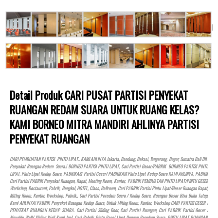
Detail Produk CARI PUSAT PARTISI PENYEKAT
RUANGAN REDAM SUARA UNTUK RUANG KELAS?
KAMI BORNEO MITRA MANDIRI AHLINYA PARTISI
PENYEKAT RUANGAN
CARI PEMBUATAN PARTISI PINTU LIPAT.. KAMI AHLINYA Jakarta, Bandung, Bekasi, Tangerang, Bogor, Sumatra Bali Dll.
Penyekat Ruangan Redam Suara.! BORNEO PARTISI PINTU LIPAT, Cari Partisi Geser/PABRIK BORNEO PARTISI PINTU
LIPAT, Pintu Lipat Kedap Suara, PABRIKASI Partisi Geser/ PABRIKASI Pintu Lipat Kedap Suara KAMI AHLINYA, PABRIK
Cari Partisi PABRIK Penyekat Ruangan, Rapat, Meeting Room, Kantor, PABRIK PEMBUATAN PINTU LIPAT/PINTU GESER
Workshop, Restaurant, Pabrik, Bengkel,
HOTEL
, Class, Ballroom, Cari PABRIK Partisi Pintu Lipat/Geser Ruangan Rapat,
Miting Room, Kantor, Workshop, Pabrik,, Cari Partisi Peredam Suara / Kedap Suara, Ruangan Besar Bisa Buka Tutup,
Kami AHLINYA! PABRIK Penyekat Ruangan Kedap Suara, Untuk Miting Room, Kantor, Workshop CARI PARTISI GESER /
PENYEKAT RUANGAN KEDAP SUARA. Cari Partisi Sliding Door, Cari Partisi Ruangan, Cari PABRIK Partisi Geser /
Movable Wall/ Sliding Wall Kami Jual, Cari Pabrik Pintu Panel Lipat Dengan Peredam Suara, PINTU LIPAT RUANGAN,