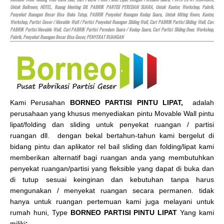
Untuk Ballroom,
HOTEL
, Ruang Meeting Dll. PABRIK PARTISI PEREDAM SUARA, Untuk Kantor, Workshop, Pabrik,
Penyekat Ruangan Besar Bisa Buka Tutup, PABRIK Penyekat Ruangan Kedap Suara, Untuk Miting Room, Kantor,
Workshop, Partisi Geser / Movable Wall / Partisi Penyekat Ruangan Sliding Wall, Cari PABRIK Partisi Sliding Wall, Cari
PABRIK Partisi Movable Wall, Cari PABRIK Partisi Peredam Suara / Kedap Suara, Cari Partisi Sliding Door, Workshop,
Pabrik, Penyekat Ruangan Besar Bisa Geser, PENYEKAT RUANGAN
Kami Perusahan
BORNEO PARTISI PINTU LIPAT,
adalah
perusahaan yang khusus menyediakan pintu Movable Wall pintu
lipat/folding dan sliding untuk penyekat ruangan / partisi
ruangan dll. dengan bekal bertahun-tahun kami bergelut di
bidang pintu dan aplikator rel bail sliding dan folding/lipat kami
memberikan alternatif bagi ruangan anda yang membutuhkan
penyekat ruangan/partisi yang fleksible yang dapat di buka dan
di tutup sesuai keinginan dan kebutuhan tanpa harus
mengunakan / menyekat ruangan secara permanen. tidak
hanya untuk ruangan pertemuan kami juga melayani untuk
rumah huni, Type
BORNEO PARTISI PINTU LIPAT
Yang kami
miliki
: