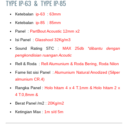
TYPE IP-63 &
TYPE IP-85
Ketebalan
ip-63
:
63mm
Ketebalan
ip-85
:
85mm
Panel :
PartBout Acoustic 12mm x2
Isi Panel :
Glasshool 32Kg/m3
Sound Rating STC :
MAX 25db
*dibantu dengan
pengkondisian ruangan Acoutic
Rell & Roda :
Rell Alumunium & Roda Bering, Roda Nilon
Fame list sisi Panel :
Alumunium Natural Anodized (Silper
almunium CR.4)
Rangka Panel :
Holo hitam 4 x 4 T.1mm & Holo hitam 2 x
4 T.0,8mm &
Berat Panel /m2 :
20Kg/m2
Ketingian Max :
1m s/d 5m