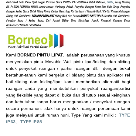
Cari Pabrik Pintu Panel Lipat Dengan Peredam Suara, PINTU LIPAT RUANGAN, Untuk Ballroom,
HOTEL
, Ruang Meeting
Dll. PARTISI PEREDAM SUARA, Untuk Kantor, Workshop, Pabrik, Penyekat Ruangan Besar Bisa Buka Tutup, Penyekat
Ruangan Kedap Suara, Untuk Miting Room, Kantor, Workshop, Partisi Geser / Movable Wall / Partisi Penyekat Ruangan
Sliding Wall, Cari Partisi
BORNEO PINTU LIPAT
Sliding Wall, Cari Partisi
BORNEO PINTU LIPAT
Movable Wall, Cari Partisi
Peredam Suara / Kedap Suara, Cari Partisi Sliding Door, Workshop, Pabrik, Penyekat Ruangan Besar
Bisa Geser, PENYEKAT RUANGAN
Kami
BORNEO PINTU LIPAT,
adalah perusahaan yang khusus
menyediakan pintu Movable Wall pintu lipat/folding dan sliding
untuk penyekat ruangan / partisi ruangan dll. dengan bekal
bertahun-tahun kami bergelut di bidang pintu dan aplikator rel
bail sliding dan folding/lipat kami memberikan alternatif bagi
ruangan anda yang membutuhkan penyekat ruangan/partisi
yang fleksible yang dapat di buka dan di tutup sesuai keinginan
dan kebutuhan tanpa harus mengunakan / menyekat ruangan
secara permanen. tidak hanya untuk ruangan pertemuan kami
juga melayani untuk rumah huni, Type Yang kami miliki :
TYPE
iP.63,
TYPE iP.85