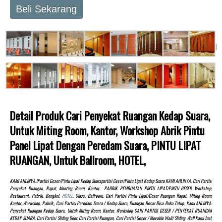
Beli Sekarang
Detail Produk Cari Penyekat Ruangan Kedap Suara,
Untuk Miting Room, Kantor, Workshop Abrik Pintu
Panel Lipat Dengan Peredam Suara, PINTU LIPAT
RUANGAN, Untuk Ballroom, HOTEL,
KAMI AHLINYA.!partisi Geser/pintu Lipat Kedap Suarapartisi Geser/pintu Lipat Kedap Suara KAMI AHLINYA, Cari Partisi
Penyekat Ruangan, Rapat, Meeting Room, Kantor, PABRIK PEMBUATAN PINTU LIPAT/PINTU GESER Workshop,
Restaurant, Pabrik, Bengkel,
HOTEL
, Class, Ballroom, Cari Partisi Pintu Lipat/Geser Ruangan Rapat, Miting Room,
Kantor, Workshop, Pabrik,, Cari Partisi Peredam Suara / Kedap Suara, Ruangan Besar Bisa Buka Tutup, Kami AHLINYA!
Penyekat Ruangan Kedap Suara, Untuk Miting Room, Kantor, Workshop CARI PARTISI GESER / PENYEKAT RUANGAN
KEDAP SUARA. Cari Partisi Sliding Door, Cari Partisi Ruangan, Cari Partisi Geser / Movable Wall/ Sliding Wall Kami Jual,