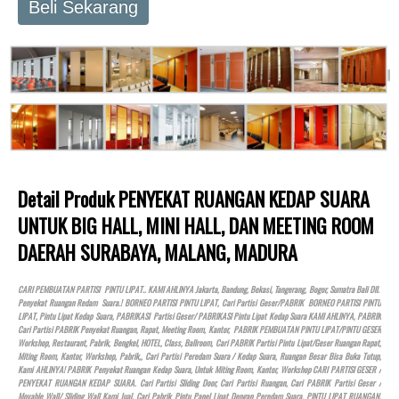
Beli Sekarang
Detail Produk PENYEKAT RUANGAN KEDAP SUARA
UNTUK BIG HALL, MINI HALL, DAN MEETING ROOM
DAERAH SURABAYA, MALANG, MADURA
CARI PEMBUATAN PARTISI PINTU LIPAT.. KAMI AHLINYA Jakarta, Bandung, Bekasi, Tangerang, Bogor, Sumatra Bali Dll.
Penyekat Ruangan Redam Suara.! BORNEO PARTISI PINTU LIPAT, Cari Partisi Geser/PABRIK BORNEO PARTISI PINTU
LIPAT, Pintu Lipat Kedap Suara, PABRIKASI Partisi Geser/ PABRIKASI Pintu Lipat Kedap Suara KAMI AHLINYA, PABRIK
Cari Partisi PABRIK Penyekat Ruangan, Rapat, Meeting Room, Kantor, PABRIK PEMBUATAN PINTU LIPAT/PINTU GESER
Workshop, Restaurant, Pabrik, Bengkel,
HOTEL
, Class, Ballroom, Cari PABRIK Partisi Pintu Lipat/Geser Ruangan Rapat,
Miting Room, Kantor, Workshop, Pabrik,, Cari Partisi Peredam Suara / Kedap Suara, Ruangan Besar Bisa Buka Tutup,
Kami AHLINYA! PABRIK Penyekat Ruangan Kedap Suara, Untuk Miting Room, Kantor, Workshop CARI PARTISI GESER /
PENYEKAT RUANGAN KEDAP SUARA. Cari Partisi Sliding Door, Cari Partisi Ruangan, Cari PABRIK Partisi Geser /
Movable Wall/ Sliding Wall Kami Jual, Cari Pabrik Pintu Panel Lipat Dengan Peredam Suara, PINTU LIPAT RUANGAN,