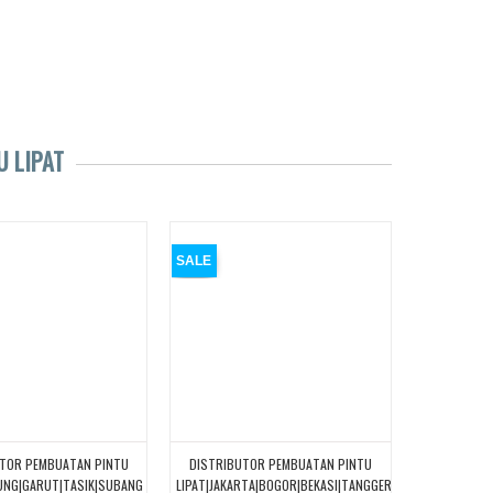
U LIPAT
SALE
UTOR PEMBUATAN PINTU
DISTRIBUTOR PEMBUATAN PINTU
UNG|GARUT|TASIK|SUBANG
LIPAT|JAKARTA|BOGOR|BEKASI|TANGGERANG