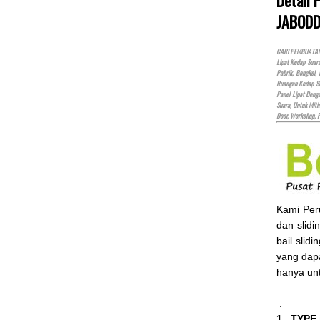
JABODD
CARI PEMBUATAN P
Lipat Kedap Suar
Pabrik, Bengkel,
Ruangan Kedap Su
Panel Lipat Den
Suara, Untuk Miti
Door, Workshop, 
Kami Pe
dan slidi
bail slid
yang dap
hanya un
.
.
1. TYPE