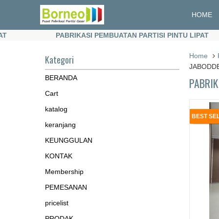
HOME
PABRIKASI PEMBUATAN PARTISI PINTU LIPAT
PABRIKASI PEMBUATAN PARTISI PINTU LIPAT
Home
Kategori
JABODD
BERANDA
PABRIK
Cart
katalog
BEST SE
keranjang
KEUNGGULAN
KONTAK
Membership
PEMESANAN
pricelist
PRODAK