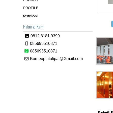
PROFILE
testimoni
Hubungi Kami
0812 8181 9399
085693510871
085693510871
Borneopintulipat@Gmail.com
Detail