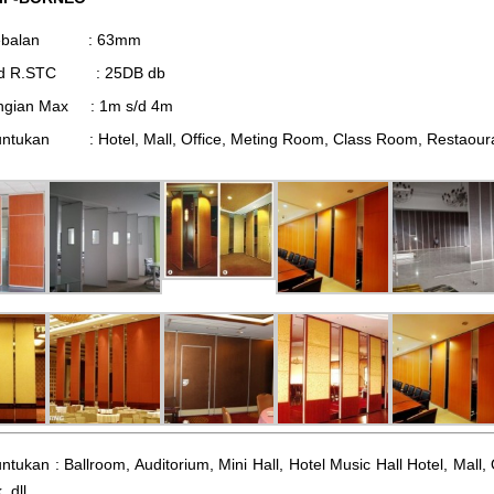
tebalan : 63mm
d R.STC : 25DB db
ingian Max : 1m s/d 4m
ntukan : Hotel, Mall, Office, Meting Room, Class Room, Restaourant,
ntukan : Ballroom, Auditorium, Mini Hall, Hotel Music Hall Hotel, Mal
, dll