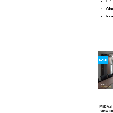
HP 
Wha
Ray
SALE
PABRIKASI
SUARA UN