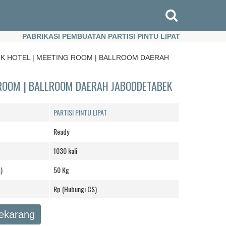
PABRIKASI PEMBUATAN PARTISI PINTU LIPAT
PABR
PABRIKASI PEMBUATAN PARTISI PINTU LIPAT
PABR
UK HOTEL | MEETING ROOM | BALLROOM DAERAH
 ROOM | BALLROOM DAERAH JABODDETABEK
PARTISI PINTU LIPAT
Ready
1030 kali
)
50 Kg
Rp (Hubungi CS)
Sekarang