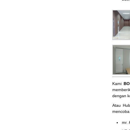
Kami
BO
memberik
dengan k
Atau Hu
mencoba 
mr.