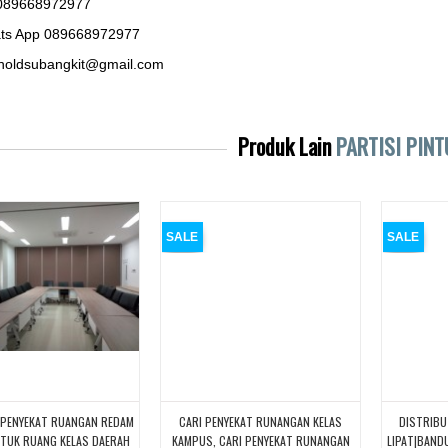
089668972977
ts App 089668972977
noldsubangkit@gmail.com
Produk Lain
PARTISI PINT
SALE
SALE
 PENYEKAT RUANGAN REDAM
CARI PENYEKAT RUNANGAN KELAS
DISTRIB
TUK RUANG KELAS DAERAH
KAMPUS, CARI PENYEKAT RUNANGAN
LIPAT|BAND