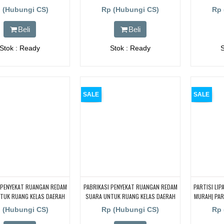
A, BANDUNG, DAN BOGOR
KELAS SEKOLAH, CARI PENYEKAT
 (Hubungi CS)
Rp (Hubungi CS)
Rp 
RUNANGAN KELAS BIMBEL DAERAH
NTT,NTB,DAN JAYAPURA
Beli
Beli
Stok : Ready
Stok : Ready
SALE
SALE
 PENYEKAT RUANGAN REDAM
PABRIKASI PENYEKAT RUANGAN REDAM
PARTISI LIP
TUK RUANG KELAS DAERAH
SUARA UNTUK RUANG KELAS DAERAH
MURAH| PAR
 SLEMAN, DAN SURABAYA
BALI
| MELAY
 (Hubungi CS)
Rp (Hubungi CS)
Rp 