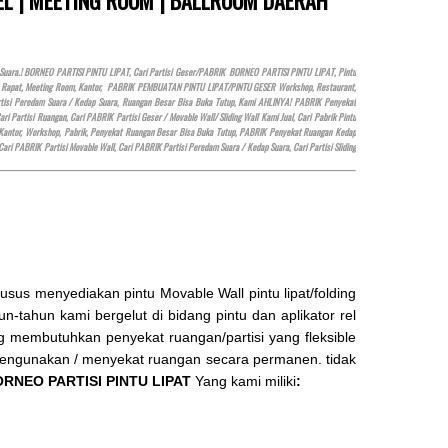
Suara.! BORNEO PARTISI PINTU LIPAT, Cari Partisi Geser/PABRIK BORNEO PARTISI PINTU LIPAT, Pintu
n, Rapat, Meeting Room, Kantor, PABRIK PEMBUATAN PINTU LIPAT/PINTU GESER Workshop, Restaurant,
 Partisi Peredam Suara / Kedap Suara, Ruangan Besar Bisa Buka Tutup, Kami AHLINYA! PABRIK Penyekat
artisi Ruangan, Cari PABRIK Partisi Geser / Movable Wall/ Sliding Wall Kami Jual, Cari Pabrik Pintu
Kantor, Workshop, Pabrik, Penyekat Ruangan Besar Bisa Buka Tutup, PABRIK Penyekat Ruangan Kedap
 Cari PABRIK Partisi Movable Wall, Cari PABRIK Partisi Peredam Suara / Kedap Suara, Cari Partisi Sliding
us menyediakan pintu Movable Wall pintu lipat/folding
n-tahun kami bergelut di bidang pintu dan aplikator rel
ang membutuhkan penyekat ruangan/partisi yang fleksible
 mengunakan / menyekat ruangan secara permanen. tidak
RNEO PARTISI PINTU LIPAT
Yang kami miliki
: