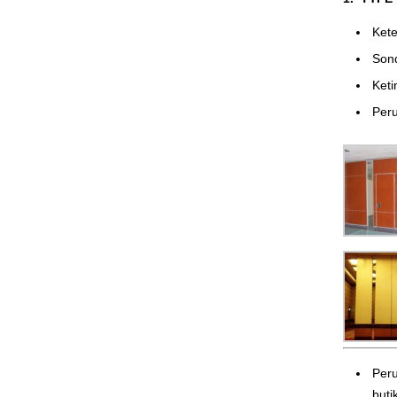
Ke
Son
Ket
Peru
Peru
butik