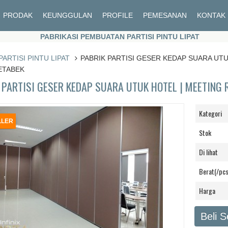
PRODAK
KEUNGGULAN
PROFILE
PEMESANAN
KONTAK
PABRIKASI PEMBUATAN PARTISI PINTU LIPAT
PABRIKASI PEMBUATAN PARTISI PINTU LIPAT
PARTISI PINTU LIPAT
PABRIK PARTISI GESER KEDAP SUARA UT
ETABEK
 PARTISI GESER KEDAP SUARA UTUK HOTEL | MEETING
Kategori
LLER
Stok
Di lihat
Berat(/pcs
Harga
Beli 