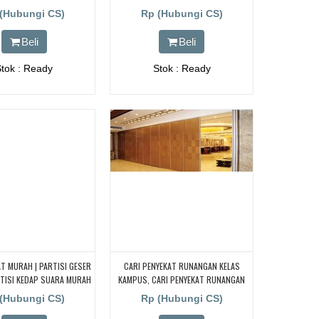
(Hubungi CS)
Rp (Hubungi CS)
Beli
Beli
Stok : Ready
Stok : Ready
AT MURAH | PARTISI GESER
CARI PENYEKAT RUNANGAN KELAS
TISI KEDAP SUARA MURAH
KAMPUS, CARI PENYEKAT RUNANGAN
ANI SELURUH INDONESIA
KELAS SEKOLAH, CARI PENYEKAT
(Hubungi CS)
Rp (Hubungi CS)
RUNANGAN KELAS BIMBEL DAERAH