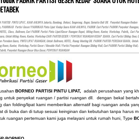
ETABEK
ARTISI PINTU LIPAT.. KAMI AHLINYA Jakarta, Bandung, Bekasi, Tangerang, Bogor, Sumatra Bali Dll. Penyekat Ruangan Redam 
a, PABRIKASI Partisi Geser/ PABRIKASI Pintu Lipat Kedap Suara KAMI AHLINYA, PABRIK Cari Partisi PABRIK Penyekat Ruanga
HOTEL
, Class, Ballroom, Cari PABRIK Partisi Pintu Lipat/Geser Ruangan Rapat, Miting Room, Kantor, Workshop, Pabrik,, Cari
ara, Untuk Miting Room, Kantor, Workshop CARI PARTISI GESER / PENYEKAT RUANGAN KEDAP SUARA. Cari Partisi Sliding Door, Cari P
gan Peredam Suara, PINTU LIPAT RUANGAN, Untuk Ballroom,
HOTEL
, Ruang Meeting Dll. PABRIK PARTISI PEREDAM SUARA, Untuk 
ng Room, Kantor, Workshop, Partisi Geser / Movable Wall / Partisi Penyekat Ruangan Sliding Wall, Cari PABRIK Partisi Sliding Wall,
Pabrik, Penyekat Ruangan Besar Bisa Geser, PENYEKAT RUANGAN
rusahan
BORNEO PARTISI PINTU LIPAT,
adalah perusahaan yang khus
ng untuk penyekat ruangan / partisi ruangan dll. dengan bekal bertahu
ing dan folding/lipat kami memberikan alternatif bagi ruangan anda y
at di buka dan di tutup sesuai keinginan dan kebutuhan tanpa harus
tuk ruangan pertemuan kami juga melayani untuk rumah huni, Type
BO
 iP-BORNEO