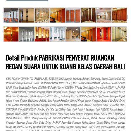
Detail Produk PABRIKASI PENYEKAT RUANGAN
REDAM SUARA UNTUK RUANG KELAS DAERAH BALI
CARI PEMBUATAN PARTISI PINTU LIPAT.. KAMI AHLINYA Jakarta, Bandung, Bekasi, Tangerang, Bogor, Sumatra Bali Dll.
Penyekat Ruangan Redam Suara.! BORNEO PARTISI PINTU LIPAT, Cari Partisi Geser/PABRIK BORNEO PARTISI PINTU
LIPAT, Pintu Lipat Kedap Suara, PABRIKASI Partisi Geser/ PABRIKASI Pintu Lipat Kedap Suara KAMI AHLINYA, PABRIK
Cari Partisi PABRIK Penyekat Ruangan, Rapat, Meeting Room, Kantor, PABRIK PEMBUATAN PINTU LIPAT/PINTU GESER
Workshop, Restaurant, Pabrik, Bengkel,
HOTEL
, Class, Ballroom, Cari PABRIK Partisi Pintu Lipat/Geser Ruangan Rapat,
Miting Room, Kantor, Workshop, Pabrik,, Cari Partisi Peredam Suara / Kedap Suara, Ruangan Besar Bisa Buka Tutup,
Kami AHLINYA! PABRIK Penyekat Ruangan Kedap Suara, Untuk Miting Room, Kantor, Workshop CARI PARTISI GESER /
PENYEKAT RUANGAN KEDAP SUARA. Cari Partisi Sliding Door, Cari Partisi Ruangan, Cari PABRIK Partisi Geser /
Movable Wall/ Sliding Wall Kami Jual, Cari Pabrik Pintu Panel Lipat Dengan Peredam Suara, PINTU LIPAT RUANGAN,
Untuk Ballroom,
HOTEL
, Ruang Meeting Dll. PABRIK PARTISI PEREDAM SUARA, Untuk Kantor, Workshop, Pabrik,
Penyekat Ruangan Besar Bisa Buka Tutup, PABRIK Penyekat Ruangan Kedap Suara, Untuk Miting Room, Kantor,
Workshop, Partisi Geser / Movable Wall / Partisi Penyekat Ruangan Sliding Wall, Cari PABRIK Partisi Sliding Wall, Cari