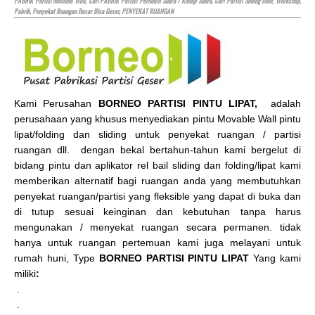
PABRIK Partisi Movable Wall, Cari PABRIK Partisi Peredam Suara / Kedap Suara, Cari Partisi Sliding Door, Workshop,
Pabrik, Penyekat Ruangan Besar Bisa Geser, PENYEKAT RUANGAN
Kami Perusahan
BORNEO PARTISI PINTU LIPAT,
adalah
perusahaan yang khusus menyediakan pintu Movable Wall pintu
lipat/folding dan sliding untuk penyekat ruangan / partisi
ruangan dll. dengan bekal bertahun-tahun kami bergelut di
bidang pintu dan aplikator rel bail sliding dan folding/lipat kami
memberikan alternatif bagi ruangan anda yang membutuhkan
penyekat ruangan/partisi yang fleksible yang dapat di buka dan
di tutup sesuai keinginan dan kebutuhan tanpa harus
mengunakan / menyekat ruangan secara permanen. tidak
hanya untuk ruangan pertemuan kami juga melayani untuk
rumah huni, Type
BORNEO PARTISI PINTU LIPAT
Yang kami
miliki
:
.
.