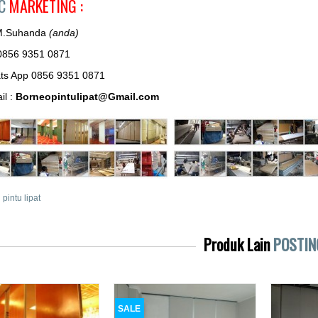
AC
MARKETING :
M.Suhanda
(anda)
0856 9351 0871
ts App 0856 9351 0871
il :
Borneopintulipat@Gmail.com
i pintu lipat
Produk Lain
POSTIN
SALE