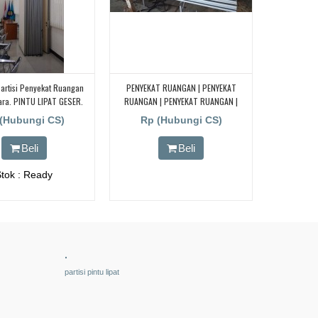
artisi Penyekat Ruangan
PENYEKAT RUANGAN | PENYEKAT
ra. PINTU LIPAT GESER.
RUANGAN | PENYEKAT RUANGAN |
PENYEKAT RUANGAN | PENYEKAT
(Hubungi CS)
Rp (Hubungi CS)
RUANGAN | PENYEKAT RUANGAN |
Beli
Beli
Stok : Ready
.
partisi pintu lipat