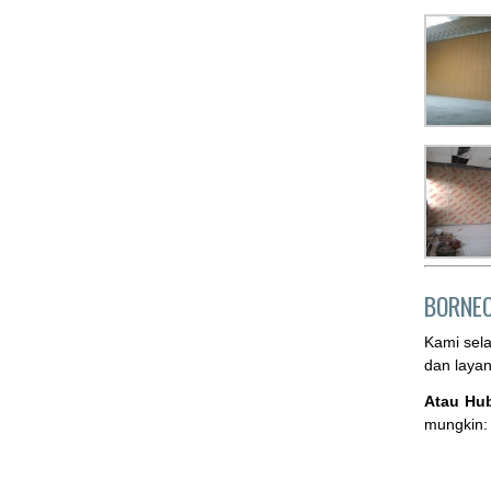
BORNE
Kami sel
dan laya
Atau Hu
mungkin: