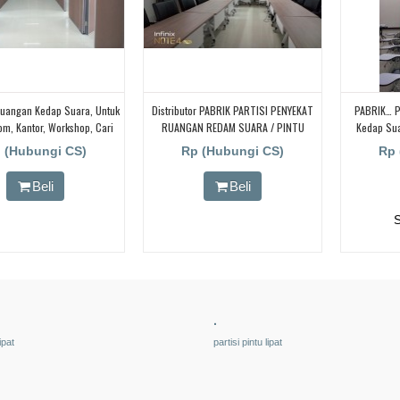
uangan Kedap Suara, Untuk
Distributor PABRIK PARTISI PENYEKAT
PABRIK… P
om, Kantor, Workshop, Cari
RUANGAN REDAM SUARA / PINTU
Kedap Sua
uangan Kedap Suara, Untuk
LIPAT BISA GESER
 (Hubungi CS)
Rp (Hubungi CS)
Rp 
, Kampus , Kantor, Hotel
Beli
Beli
.
ipat
partisi pintu lipat