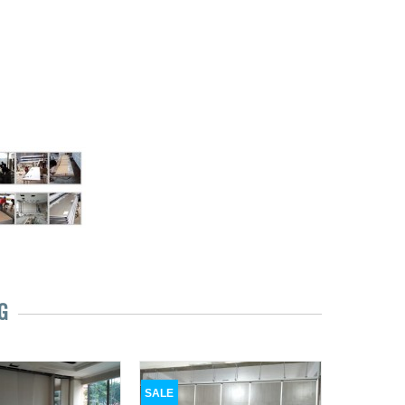
G
SALE