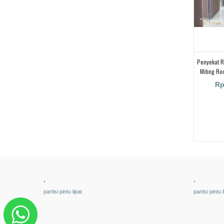
Penyekat R
Miting Ro
Penyekat R
Rp
Pabrik
.
.
partisi pintu lipat
partisi pintu l