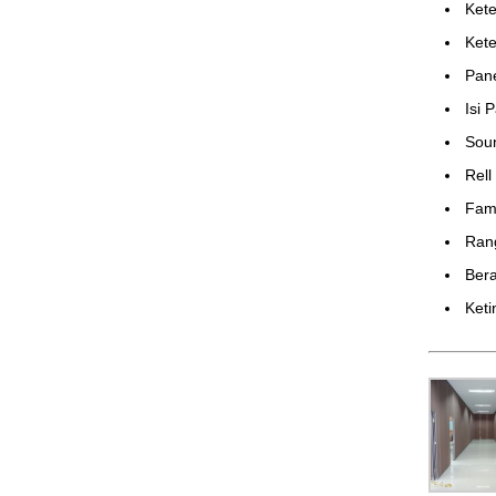
Ket
Ket
Pan
Isi 
Sou
Rell
Fame
Ran
Bera
Keti