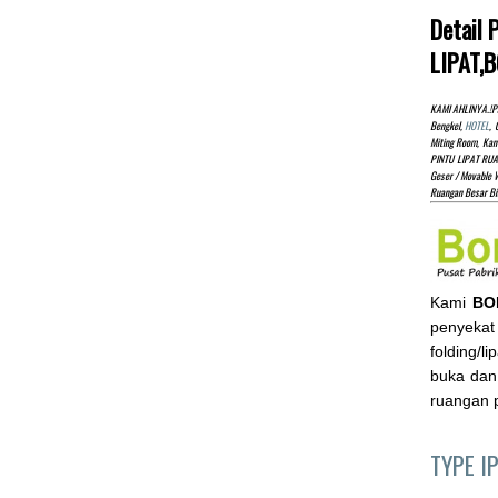
Detail
LIPAT,
KAMI AHLINYA.!pa
Bengkel,
HOTEL
, 
Miting Room, Kan
PINTU LIPAT RUA
Geser / Movable W
Ruangan Besar B
Kami
BO
penyekat 
folding/l
buka dan
ruangan p
TYPE I