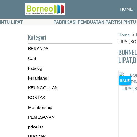
HOME
IPAT
PABRIKASI PEMBUATAN PARTISI PINTU LIPAT
IPAT
PABRIKASI PEMBUATAN PARTISI PINTU LIPAT
Home
Kategori
LIPAT,B
BERANDA
BORNEO
LIPAT,
Cart
katalog
keranjang
SALE
KEUNGGULAN
KONTAK
Membership
PEMESANAN
pricelist
PRODAK