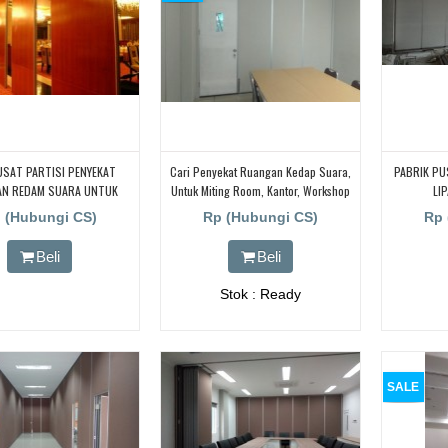
USAT PARTISI PENYEKAT
Cari Penyekat Ruangan Kedap Suara,
PABRIK P
N REDAM SUARA UNTUK
Untuk Miting Room, Kantor, Workshop
LI
LAS? KAMI BORNEO MITRA
Abrik Pintu Panel Lipat Dengan
|JAKARTA|
 (Hubungi CS)
Rp (Hubungi CS)
Rp 
AHLINYA PARTISI PENYEKAT
Peredam Suara, PINTU LIPAT
RUANGAN
RUANGAN, Untuk Ballroom, HOTEL,
Beli
Beli
Stok : Ready
SALE