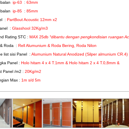
ebalan
ip-63
:
63mm
ebalan
ip-85
:
85mm
el :
PartBout Acoustic 12mm x2
Panel :
Glasshool 32Kg/m3
nd Rating STC :
MAX 25db
*dibantu dengan pengkondisian ruangan Ac
 & Roda :
Rell Alumunium & Roda Bering, Roda Nilon
 list sisi Panel :
Alumunium Natural Anodized (Silper almunium CR.4)
gka Panel :
Holo hitam 4 x 4 T.1mm & Holo hitam 2 x 4 T.0,8mm &
t Panel /m2 :
20Kg/m2
ngian Max :
1m s/d 5m