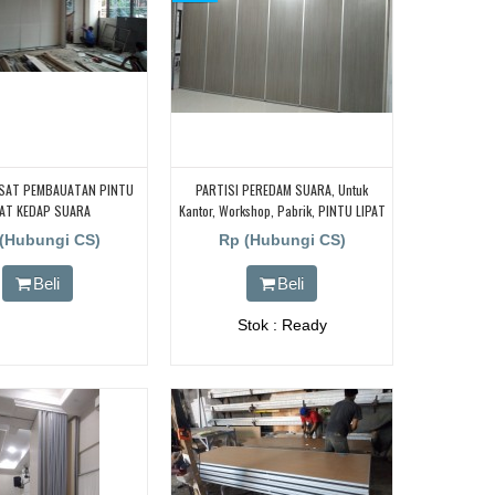
USAT PEMBAUATAN PINTU
PARTISI PEREDAM SUARA, Untuk
PAT KEDAP SUARA
Kantor, Workshop, Pabrik, PINTU LIPAT
BOGOR|TANGERANG|BEKASI
REDAM SUARA
(Hubungi CS)
Rp (Hubungi CS)
Beli
Beli
Stok : Ready