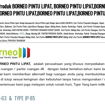
 Produk BORNEO PINTU LIPAT, BORNEO PINTU LIPAT,BOR
BORNEO PINTU LIPAT,BORNEO PINTU LIPAT,BORNEO PINTU
rtisi Geser/pintu Lipat Kedap Suarapartisi Geser/pintu Lipat Kedap Suara KAMI AHLINYA, Cari Partisi Penyekat Ruangan, Rap
Class, Ballroom, Cari Partisi Pintu Lipat/Geser Ruangan Rapat, Miting Room, Kantor, Workshop, Pabrik,, Cari Partisi Peredam S
tor, Workshop CARI PARTISI GESER / PENYEKAT RUANGAN KEDAP SUARA. Cari Partisi Sliding Door, Cari Partisi Ruangan, Cari Partis
NGAN, Untuk Ballroom,
HOTEL
, Ruang Meeting Dll. PARTISI PEREDAM SUARA, Untuk Kantor, Workshop, Pabrik, Penyekat Ruangan 
all / Partisi Penyekat Ruangan Sliding Wall, Cari Partisi
BORNEO PINTU LIPAT
Sliding Wall, Cari Partisi
BORNEO PINTU LIPAT
Movabl
isa Geser, PENYEKAT RUANGAN
RNEO PINTU LIPAT,
adalah perusahaan yang khusus menyediakan pint
ruangan / partisi ruangan dll. dengan bekal bertahun-tahun kami berg
ipat kami memberikan alternatif bagi ruangan anda yang membutuhkan
 di tutup sesuai keinginan dan kebutuhan tanpa harus mengunakan /
ertemuan kami juga melayani untuk rumah huni, Type Yang kami milik
P-63 &
TYPE IP-85