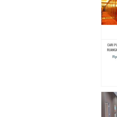
CARI P
RUANGA
RUANG KE
Rp
MANDIRI 