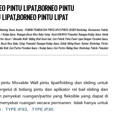
NEO PINTU LIPAT,BORNEO PINTU
 LIPAT,BORNEO PINTU LIPAT
at, Meeting Room, Kantor, PABRIK PEMBUATAN PINTU LIPAT/PINTU GESER Workshop, Restaurant, Pabrik,
uara / Kedap Suara, Ruangan Besar Bisa Buka Tutup, Kami AHLINYA! Penyekat Ruangan Kedap Suara, Untuk
i Geser / Movable Wall/ Sliding Wall Kami Jual, Cari Pabrik Pintu Panel Lipat Dengan Peredam Suara,
Besar Bisa Buka Tutup, Penyekat Ruangan Kedap Suara, Untuk Miting Room, Kantor, Workshop, Partisi
e Wall, Cari Partisi Peredam Suara / Kedap Suara, Cari Partisi Sliding Door, Workshop, Pabrik, Penyekat
u Movable Wall pintu lipat/folding dan sliding untuk
elut di bidang pintu dan aplikator rel bail sliding dan
 penyekat ruangan/partisi yang fleksible yang dapat di
 menyekat ruangan secara permanen. tidak hanya untuk
i :
TYPE iP.63,
TYPE iP.85