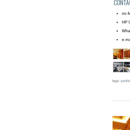
CONT
mr.
HP 
Wha
e.ma
tags:
partis