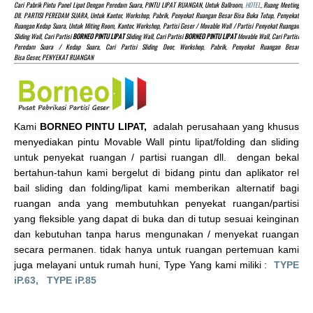
Cari Pabrik Pintu Panel Lipat Dengan Peredam Suara, PINTU LIPAT RUANGAN, Untuk Ballroom,
HOTEL
, Ruang Meeting
Dll. PARTISI PEREDAM SUARA, Untuk Kantor, Workshop, Pabrik, Penyekat Ruangan Besar Bisa Buka Tutup, Penyekat
Ruangan Kedap Suara, Untuk Miting Room, Kantor, Workshop, Partisi Geser / Movable Wall / Partisi Penyekat Ruangan
Sliding Wall, Cari Partisi
BORNEO PINTU LIPAT
Sliding Wall, Cari Partisi
BORNEO PINTU LIPAT
Movable Wall, Cari Partisi
Peredam Suara / Kedap Suara, Cari Partisi Sliding Door, Workshop, Pabrik, Penyekat Ruangan Besar
Bisa Geser, PENYEKAT RUANGAN
Kami
BORNEO PINTU LIPAT,
adalah perusahaan yang khusus
menyediakan pintu Movable Wall pintu lipat/folding dan sliding
untuk penyekat ruangan / partisi ruangan dll. dengan bekal
bertahun-tahun kami bergelut di bidang pintu dan aplikator rel
bail sliding dan folding/lipat kami memberikan alternatif bagi
ruangan anda yang membutuhkan penyekat ruangan/partisi
yang fleksible yang dapat di buka dan di tutup sesuai keinginan
dan kebutuhan tanpa harus mengunakan / menyekat ruangan
secara permanen. tidak hanya untuk ruangan pertemuan kami
juga melayani untuk rumah huni, Type Yang kami miliki :
TYPE
iP.63,
TYPE iP.85