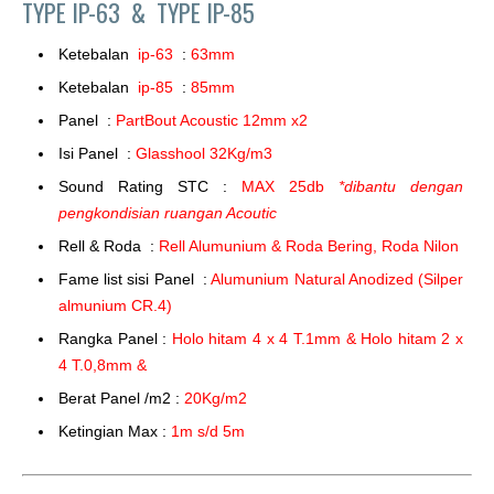
TYPE IP-63 &
TYPE IP-85
Ketebalan
ip-63
:
63mm
Ketebalan
ip-85
:
85mm
Panel :
PartBout Acoustic 12mm x2
Isi Panel :
Glasshool 32Kg/m3
Sound Rating STC :
MAX 25db
*dibantu dengan
pengkondisian ruangan Acoutic
Rell & Roda :
Rell Alumunium & Roda Bering, Roda Nilon
Fame list sisi Panel :
Alumunium Natural Anodized (Silper
almunium CR.4)
Rangka Panel :
Holo hitam 4 x 4 T.1mm & Holo hitam 2 x
4 T.0,8mm &
Berat Panel /m2 :
20Kg/m2
Ketingian Max :
1m s/d 5m