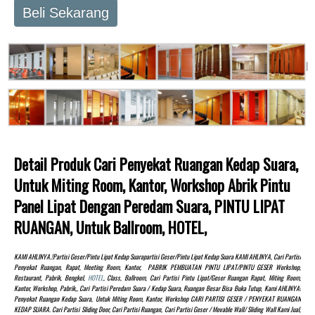
Beli Sekarang
Detail Produk Cari Penyekat Ruangan Kedap Suara,
Untuk Miting Room, Kantor, Workshop Abrik Pintu
Panel Lipat Dengan Peredam Suara, PINTU LIPAT
RUANGAN, Untuk Ballroom, HOTEL,
KAMI AHLINYA.!partisi Geser/pintu Lipat Kedap Suarapartisi Geser/pintu Lipat Kedap Suara KAMI AHLINYA, Cari Partisi
Penyekat Ruangan, Rapat, Meeting Room, Kantor, PABRIK PEMBUATAN PINTU LIPAT/PINTU GESER Workshop,
Restaurant, Pabrik, Bengkel,
HOTEL
, Class, Ballroom, Cari Partisi Pintu Lipat/Geser Ruangan Rapat, Miting Room,
Kantor, Workshop, Pabrik,, Cari Partisi Peredam Suara / Kedap Suara, Ruangan Besar Bisa Buka Tutup, Kami AHLINYA!
Penyekat Ruangan Kedap Suara, Untuk Miting Room, Kantor, Workshop CARI PARTISI GESER / PENYEKAT RUANGAN
KEDAP SUARA. Cari Partisi Sliding Door, Cari Partisi Ruangan, Cari Partisi Geser / Movable Wall/ Sliding Wall Kami Jual,