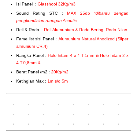
Isi Panel :
Glasshool 32Kg/m3
Sound Rating STC :
MAX 25db
*dibantu dengan
pengkondisian ruangan Acoutic
Rell & Roda :
Rell Alumunium & Roda Bering, Roda Nilon
Fame list sisi Panel :
Alumunium Natural Anodized (Silper
almunium CR.4)
Rangka Panel :
Holo hitam 4 x 4 T.1mm & Holo hitam 2 x
4 T.0,8mm &
Berat Panel /m2 :
20Kg/m2
Ketingian Max :
1m s/d 5m