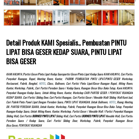
Detail Produk KAMI Spesialis.. Pembuatan PINTU
LIPAT BISA GESER KEDAP SUARA, PINTU LIPAT
BISA GESER
KAMI AHLINYA.!partisi Geser/pintu Lipat Kedap Suarapartisi Geser/pintu Lipat Kedap Suara KAMI AHLINYA, Cari Partisi
Penyekat Ruangan, Rapat, Meeting Room, Kantor, PABRIK PEMBUATAN PINTU LIPAT/PINTU GESER Workshop,
Restaurant, Pabrik, Bengkel,
HOTEL
, Class, Ballroom, Cari Partisi Pintu Lipat/Geser Ruangan Rapat, Miting Room,
Kantor, Workshop, Pabrik,, Cari Partisi Peredam Suara / Kedap Suara, Ruangan Besar Bisa Buka Tutup, Kami AHLINYA!
Penyekat Ruangan Kedap Suara, Untuk Miting Room, Kantor, Workshop CARI PARTISI GESER / PENYEKAT RUANGAN
KEDAP SUARA. Cari Partisi Sliding Door, Cari Partisi Ruangan, Cari Partisi Geser / Movable Wall/ Sliding Wall Kami Jual,
Cari Pabrik Pintu Panel Lipat Dengan Peredam Suara, PINTU LIPAT RUANGAN, Untuk Ballroom,
HOTEL
, Ruang Meeting
Dll. PARTISI PEREDAM SUARA, Untuk Kantor, Workshop, Pabrik, Penyekat Ruangan Besar Bisa Buka Tutup, Penyekat
Ruangan Kedap Suara, Untuk Miting Room, Kantor, Workshop, Partisi Geser / Movable Wall / Partisi Penyekat Ruangan
Sliding Wall, Cari Partisi
BORNEO PINTU LIPAT
Sliding Wall, Cari Partisi
BORNEO PINTU LIPAT
Movable Wall, Cari Partisi
Peredam Suara / Kedap Suara, Cari Partisi Sliding Door, Workshop, Pabrik, Penyekat Ruangan Besar
Bisa Geser, PENYEKAT RUANGAN