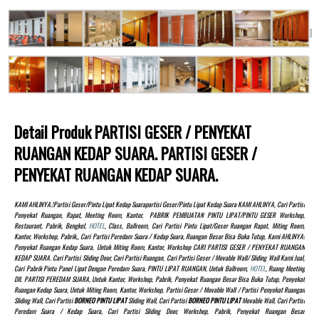
Detail Produk PARTISI GESER / PENYEKAT
RUANGAN KEDAP SUARA. PARTISI GESER /
PENYEKAT RUANGAN KEDAP SUARA.
KAMI AHLINYA.!partisi Geser/pintu Lipat Kedap Suarapartisi Geser/pintu Lipat Kedap Suara KAMI AHLINYA, Cari Partisi
Penyekat Ruangan, Rapat, Meeting Room, Kantor, PABRIK PEMBUATAN PINTU LIPAT/PINTU GESER Workshop,
Restaurant, Pabrik, Bengkel,
HOTEL
, Class, Ballroom, Cari Partisi Pintu Lipat/Geser Ruangan Rapat, Miting Room,
Kantor, Workshop, Pabrik,, Cari Partisi Peredam Suara / Kedap Suara, Ruangan Besar Bisa Buka Tutup, Kami AHLINYA!
Penyekat Ruangan Kedap Suara, Untuk Miting Room, Kantor, Workshop CARI PARTISI GESER / PENYEKAT RUANGAN
KEDAP SUARA. Cari Partisi Sliding Door, Cari Partisi Ruangan, Cari Partisi Geser / Movable Wall/ Sliding Wall Kami Jual,
Cari Pabrik Pintu Panel Lipat Dengan Peredam Suara, PINTU LIPAT RUANGAN, Untuk Ballroom,
HOTEL
, Ruang Meeting
Dll. PARTISI PEREDAM SUARA, Untuk Kantor, Workshop, Pabrik, Penyekat Ruangan Besar Bisa Buka Tutup, Penyekat
Ruangan Kedap Suara, Untuk Miting Room, Kantor, Workshop, Partisi Geser / Movable Wall / Partisi Penyekat Ruangan
Sliding Wall, Cari Partisi
BORNEO PINTU LIPAT
Sliding Wall, Cari Partisi
BORNEO PINTU LIPAT
Movable Wall, Cari Partisi
Peredam Suara / Kedap Suara, Cari Partisi Sliding Door, Workshop, Pabrik, Penyekat Ruangan Besar