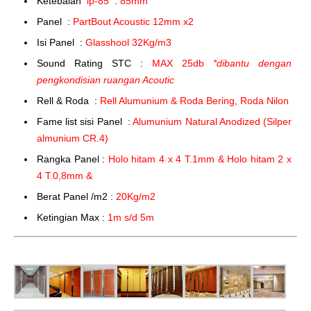
Ketebalan
ip-85
:
85mm
Panel :
PartBout Acoustic 12mm x2
Isi Panel :
Glasshool 32Kg/m3
Sound Rating STC :
MAX 25db
*dibantu dengan
pengkondisian ruangan Acoutic
Rell & Roda :
Rell Alumunium & Roda Bering, Roda Nilon
Fame list sisi Panel :
Alumunium Natural Anodized (Silper
almunium CR.4)
Rangka Panel :
Holo hitam 4 x 4 T.1mm & Holo hitam 2 x
4 T.0,8mm &
Berat Panel /m2 :
20Kg/m2
Ketingian Max :
1m s/d 5m