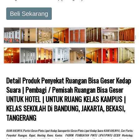
Beli Sekarang
Detail Produk Penyekat Ruangan Bisa Geser Kedap
Suara | Pembagi / Pemisah Ruangan Bisa Geser
UNTUK HOTEL | UNTUK RUANG KELAS KAMPUS |
KELAS SEKOLAH Di BANDUNG, JAKARTA, BEKASI,
TANGERANG
KAMI AHLINYA.!partisi Geser/pintu Lipat Kedap Suarapartisi Geser/pintu Lipat Kedap Suara KAMI AHLINYA, Cari Partisi
Penyekat Ruangan, Rapat, Meeting Room, Kantor, PABRIK PEMBUATAN PINTU LIPAT/PINTU GESER Workshop,