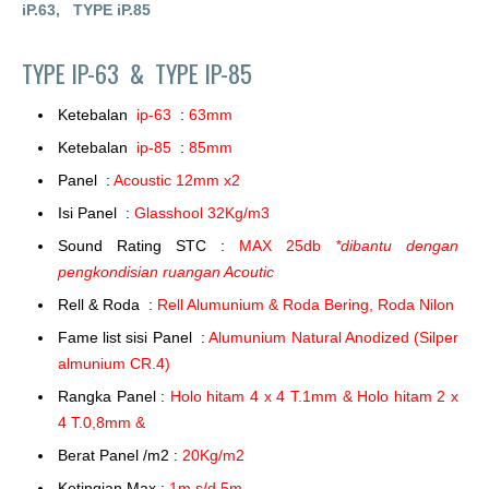
iP.63,
TYPE iP.85
TYPE IP-63 &
TYPE IP-85
Ketebalan
ip-63
:
63mm
Ketebalan
ip-85
:
85mm
Panel :
Acoustic 12mm x2
Isi Panel :
Glasshool 32Kg/m3
Sound Rating STC :
MAX 25db
*dibantu dengan
pengkondisian ruangan Acoutic
Rell & Roda :
Rell Alumunium & Roda Bering, Roda Nilon
Fame list sisi Panel :
Alumunium Natural Anodized (Silper
almunium CR.4)
Rangka Panel :
Holo hitam 4 x 4 T.1mm & Holo hitam 2 x
4 T.0,8mm &
Berat Panel /m2 :
20Kg/m2
Ketingian Max :
1m s/d 5m