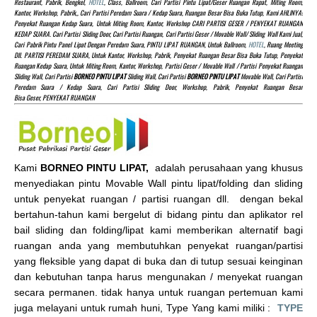
Restaurant, Pabrik, Bengkel,
HOTEL
, Class, Ballroom, Cari Partisi Pintu Lipat/Geser Ruangan Rapat, Miting Room,
Kantor, Workshop, Pabrik,, Cari Partisi Peredam Suara / Kedap Suara, Ruangan Besar Bisa Buka Tutup, Kami AHLINYA!
Penyekat Ruangan Kedap Suara, Untuk Miting Room, Kantor, Workshop CARI PARTISI GESER / PENYEKAT RUANGAN
KEDAP SUARA. Cari Partisi Sliding Door, Cari Partisi Ruangan, Cari Partisi Geser / Movable Wall/ Sliding Wall Kami Jual,
Cari Pabrik Pintu Panel Lipat Dengan Peredam Suara, PINTU LIPAT RUANGAN, Untuk Ballroom,
HOTEL
, Ruang Meeting
Dll. PARTISI PEREDAM SUARA, Untuk Kantor, Workshop, Pabrik, Penyekat Ruangan Besar Bisa Buka Tutup, Penyekat
Ruangan Kedap Suara, Untuk Miting Room, Kantor, Workshop, Partisi Geser / Movable Wall / Partisi Penyekat Ruangan
Sliding Wall, Cari Partisi
BORNEO PINTU LIPAT
Sliding Wall, Cari Partisi
BORNEO PINTU LIPAT
Movable Wall, Cari Partisi
Peredam Suara / Kedap Suara, Cari Partisi Sliding Door, Workshop, Pabrik, Penyekat Ruangan Besar
Bisa Geser, PENYEKAT RUANGAN
Kami
BORNEO PINTU LIPAT,
adalah perusahaan yang khusus
menyediakan pintu Movable Wall pintu lipat/folding dan sliding
untuk penyekat ruangan / partisi ruangan dll. dengan bekal
bertahun-tahun kami bergelut di bidang pintu dan aplikator rel
bail sliding dan folding/lipat kami memberikan alternatif bagi
ruangan anda yang membutuhkan penyekat ruangan/partisi
yang fleksible yang dapat di buka dan di tutup sesuai keinginan
dan kebutuhan tanpa harus mengunakan / menyekat ruangan
secara permanen. tidak hanya untuk ruangan pertemuan kami
juga melayani untuk rumah huni, Type Yang kami miliki :
TYPE