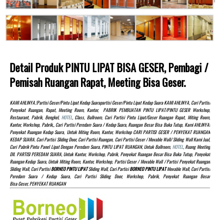
Detail Produk PINTU LIPAT BISA GESER, Pembagi /
Pemisah Ruangan Rapat, Meeting Bisa Geser.
KAMI AHLINYA.!partisi Geser/pintu Lipat Kedap Suarapartisi Geser/pintu Lipat Kedap Suara KAMI AHLINYA, Cari Partisi
Penyekat Ruangan, Rapat, Meeting Room, Kantor, PABRIK PEMBUATAN PINTU LIPAT/PINTU GESER Workshop,
Restaurant, Pabrik, Bengkel,
HOTEL
, Class, Ballroom, Cari Partisi Pintu Lipat/Geser Ruangan Rapat, Miting Room,
Kantor, Workshop, Pabrik,, Cari Partisi Peredam Suara / Kedap Suara, Ruangan Besar Bisa Buka Tutup, Kami AHLINYA!
Penyekat Ruangan Kedap Suara, Untuk Miting Room, Kantor, Workshop CARI PARTISI GESER / PENYEKAT RUANGAN
KEDAP SUARA. Cari Partisi Sliding Door, Cari Partisi Ruangan, Cari Partisi Geser / Movable Wall/ Sliding Wall Kami Jual,
Cari Pabrik Pintu Panel Lipat Dengan Peredam Suara, PINTU LIPAT RUANGAN, Untuk Ballroom,
HOTEL
, Ruang Meeting
Dll. PARTISI PEREDAM SUARA, Untuk Kantor, Workshop, Pabrik, Penyekat Ruangan Besar Bisa Buka Tutup, Penyekat
Ruangan Kedap Suara, Untuk Miting Room, Kantor, Workshop, Partisi Geser / Movable Wall / Partisi Penyekat Ruangan
Sliding Wall, Cari Partisi
BORNEO PINTU LIPAT
Sliding Wall, Cari Partisi
BORNEO PINTU LIPAT
Movable Wall, Cari Partisi
Peredam Suara / Kedap Suara, Cari Partisi Sliding Door, Workshop, Pabrik, Penyekat Ruangan Besar
Bisa Geser, PENYEKAT RUANGAN