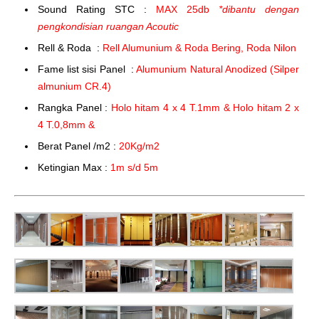
Sound Rating STC :
MAX 25db
*dibantu dengan
pengkondisian ruangan Acoutic
Rell & Roda :
Rell Alumunium & Roda Bering, Roda Nilon
Fame list sisi Panel :
Alumunium Natural Anodized (Silper
almunium CR.4)
Rangka Panel :
Holo hitam 4 x 4 T.1mm & Holo hitam 2 x
4 T.0,8mm &
Berat Panel /m2 :
20Kg/m2
Ketingian Max :
1m s/d 5m