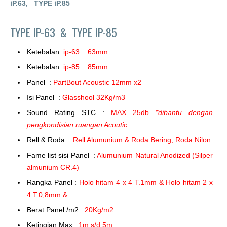
iP.63,
TYPE iP.85
TYPE IP-63 &
TYPE IP-85
Ketebalan
ip-63
:
63mm
Ketebalan
ip-85
:
85mm
Panel :
PartBout Acoustic 12mm x2
Isi Panel :
Glasshool 32Kg/m3
Sound Rating STC :
MAX 25db
*dibantu dengan
pengkondisian ruangan Acoutic
Rell & Roda :
Rell Alumunium & Roda Bering, Roda Nilon
Fame list sisi Panel :
Alumunium Natural Anodized (Silper
almunium CR.4)
Rangka Panel :
Holo hitam 4 x 4 T.1mm & Holo hitam 2 x
4 T.0,8mm &
Berat Panel /m2 :
20Kg/m2
Ketingian Max :
1m s/d 5m