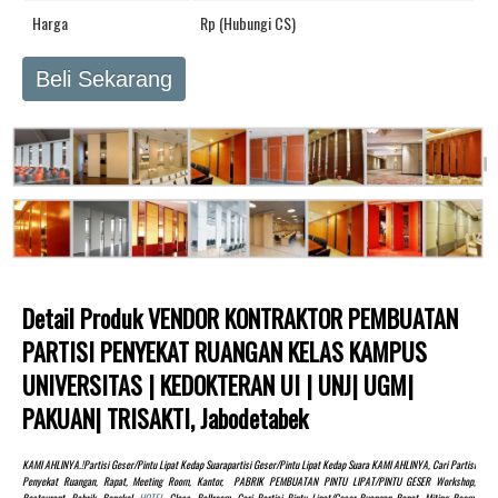
Harga
Rp (Hubungi CS)
Beli Sekarang
Detail Produk VENDOR KONTRAKTOR PEMBUATAN
PARTISI PENYEKAT RUANGAN KELAS KAMPUS
UNIVERSITAS | KEDOKTERAN UI | UNJ| UGM|
PAKUAN| TRISAKTI, Jabodetabek
KAMI AHLINYA.!partisi Geser/pintu Lipat Kedap Suarapartisi Geser/pintu Lipat Kedap Suara KAMI AHLINYA, Cari Partisi
Penyekat Ruangan, Rapat, Meeting Room, Kantor, PABRIK PEMBUATAN PINTU LIPAT/PINTU GESER Workshop,