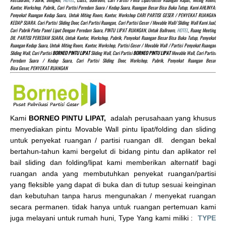
Restaurant, Pabrik, Bengkel,
HOTEL
, Class, Ballroom, Cari Partisi Pintu Lipat/Geser Ruangan Rapat, Miting Room,
Kantor, Workshop, Pabrik,, Cari Partisi Peredam Suara / Kedap Suara, Ruangan Besar Bisa Buka Tutup, Kami AHLINYA!
Penyekat Ruangan Kedap Suara, Untuk Miting Room, Kantor, Workshop CARI PARTISI GESER / PENYEKAT RUANGAN
KEDAP SUARA. Cari Partisi Sliding Door, Cari Partisi Ruangan, Cari Partisi Geser / Movable Wall/ Sliding Wall Kami Jual,
Cari Pabrik Pintu Panel Lipat Dengan Peredam Suara, PINTU LIPAT RUANGAN, Untuk Ballroom,
HOTEL
, Ruang Meeting
Dll. PARTISI PEREDAM SUARA, Untuk Kantor, Workshop, Pabrik, Penyekat Ruangan Besar Bisa Buka Tutup, Penyekat
Ruangan Kedap Suara, Untuk Miting Room, Kantor, Workshop, Partisi Geser / Movable Wall / Partisi Penyekat Ruangan
Sliding Wall, Cari Partisi
BORNEO PINTU LIPAT
Sliding Wall, Cari Partisi
BORNEO PINTU LIPAT
Movable Wall, Cari Partisi
Peredam Suara / Kedap Suara, Cari Partisi Sliding Door, Workshop, Pabrik, Penyekat Ruangan Besar
Bisa Geser, PENYEKAT RUANGAN
Kami
BORNEO PINTU LIPAT,
adalah perusahaan yang khusus
menyediakan pintu Movable Wall pintu lipat/folding dan sliding
untuk penyekat ruangan / partisi ruangan dll. dengan bekal
bertahun-tahun kami bergelut di bidang pintu dan aplikator rel
bail sliding dan folding/lipat kami memberikan alternatif bagi
ruangan anda yang membutuhkan penyekat ruangan/partisi
yang fleksible yang dapat di buka dan di tutup sesuai keinginan
dan kebutuhan tanpa harus mengunakan / menyekat ruangan
secara permanen. tidak hanya untuk ruangan pertemuan kami
juga melayani untuk rumah huni, Type Yang kami miliki :
TYPE