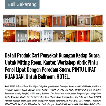
Beli Sekarang
Detail Produk Cari Penyekat Ruangan Kedap Suara,
Untuk Miting Room, Kantor, Workshop Abrik Pintu
Panel Lipat Dengan Peredam Suara, PINTU LIPAT
RUANGAN, Untuk Ballroom, HOTEL,
KAMI AHLINYA.!partisi Geser/pintu Lipat Kedap Suarapartisi Geser/pintu Lipat Kedap Suara KAMI AHLINYA, Cari Partisi
Penyekat Ruangan, Rapat, Meeting Room, Kantor, PABRIK PEMBUATAN PINTU LIPAT/PINTU GESER Workshop,
Restaurant, Pabrik, Bengkel,
HOTEL
, Class, Ballroom, Cari Partisi Pintu Lipat/Geser Ruangan Rapat, Miting Room,
Kantor, Workshop, Pabrik,, Cari Partisi Peredam Suara / Kedap Suara, Ruangan Besar Bisa Buka Tutup, Kami AHLINYA!
Penyekat Ruangan Kedap Suara, Untuk Miting Room, Kantor, Workshop CARI PARTISI GESER / PENYEKAT RUANGAN
KEDAP SUARA. Cari Partisi Sliding Door, Cari Partisi Ruangan, Cari Partisi Geser / Movable Wall/ Sliding Wall Kami Jual,