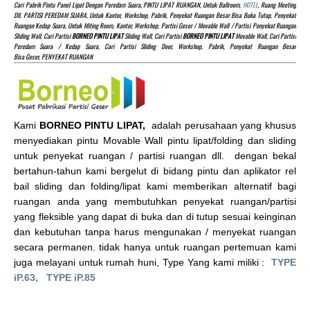
Cari Pabrik Pintu Panel Lipat Dengan Peredam Suara, PINTU LIPAT RUANGAN, Untuk Ballroom,
HOTEL
, Ruang Meeting
Dll. PARTISI PEREDAM SUARA, Untuk Kantor, Workshop, Pabrik, Penyekat Ruangan Besar Bisa Buka Tutup, Penyekat
Ruangan Kedap Suara, Untuk Miting Room, Kantor, Workshop, Partisi Geser / Movable Wall / Partisi Penyekat Ruangan
Sliding Wall, Cari Partisi
BORNEO PINTU LIPAT
Sliding Wall, Cari Partisi
BORNEO PINTU LIPAT
Movable Wall, Cari Partisi
Peredam Suara / Kedap Suara, Cari Partisi Sliding Door, Workshop, Pabrik, Penyekat Ruangan Besar
Bisa Geser, PENYEKAT RUANGAN
Kami
BORNEO PINTU LIPAT,
adalah perusahaan yang khusus
menyediakan pintu Movable Wall pintu lipat/folding dan sliding
untuk penyekat ruangan / partisi ruangan dll. dengan bekal
bertahun-tahun kami bergelut di bidang pintu dan aplikator rel
bail sliding dan folding/lipat kami memberikan alternatif bagi
ruangan anda yang membutuhkan penyekat ruangan/partisi
yang fleksible yang dapat di buka dan di tutup sesuai keinginan
dan kebutuhan tanpa harus mengunakan / menyekat ruangan
secara permanen. tidak hanya untuk ruangan pertemuan kami
juga melayani untuk rumah huni, Type Yang kami miliki :
TYPE
iP.63,
TYPE iP.85