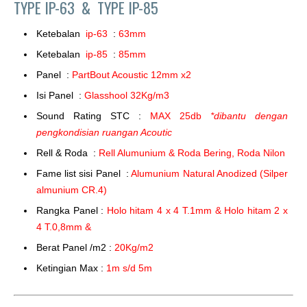
TYPE IP-63 &
TYPE IP-85
Ketebalan
ip-63
:
63mm
Ketebalan
ip-85
:
85mm
Panel :
PartBout Acoustic 12mm x2
Isi Panel :
Glasshool 32Kg/m3
Sound Rating STC :
MAX 25db
*dibantu dengan
pengkondisian ruangan Acoutic
Rell & Roda :
Rell Alumunium & Roda Bering, Roda Nilon
Fame list sisi Panel :
Alumunium Natural Anodized (Silper
almunium CR.4)
Rangka Panel :
Holo hitam 4 x 4 T.1mm & Holo hitam 2 x
4 T.0,8mm &
Berat Panel /m2 :
20Kg/m2
Ketingian Max :
1m s/d 5m