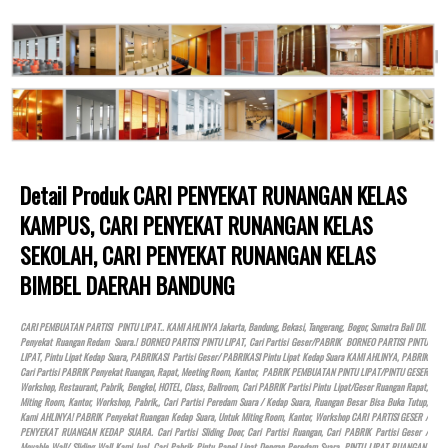
Detail Produk CARI PENYEKAT RUNANGAN KELAS
KAMPUS, CARI PENYEKAT RUNANGAN KELAS
SEKOLAH, CARI PENYEKAT RUNANGAN KELAS
BIMBEL DAERAH BANDUNG
CARI PEMBUATAN PARTISI PINTU LIPAT.. KAMI AHLINYA Jakarta, Bandung, Bekasi, Tangerang, Bogor, Sumatra Bali Dll.
Penyekat Ruangan Redam Suara.! BORNEO PARTISI PINTU LIPAT, Cari Partisi Geser/PABRIK BORNEO PARTISI PINTU
LIPAT, Pintu Lipat Kedap Suara, PABRIKASI Partisi Geser/ PABRIKASI Pintu Lipat Kedap Suara KAMI AHLINYA, PABRIK
Cari Partisi PABRIK Penyekat Ruangan, Rapat, Meeting Room, Kantor, PABRIK PEMBUATAN PINTU LIPAT/PINTU GESER
Workshop, Restaurant, Pabrik, Bengkel,
HOTEL
, Class, Ballroom, Cari PABRIK Partisi Pintu Lipat/Geser Ruangan Rapat,
Miting Room, Kantor, Workshop, Pabrik,, Cari Partisi Peredam Suara / Kedap Suara, Ruangan Besar Bisa Buka Tutup,
Kami AHLINYA! PABRIK Penyekat Ruangan Kedap Suara, Untuk Miting Room, Kantor, Workshop CARI PARTISI GESER /
PENYEKAT RUANGAN KEDAP SUARA. Cari Partisi Sliding Door, Cari Partisi Ruangan, Cari PABRIK Partisi Geser /
Movable Wall/ Sliding Wall Kami Jual, Cari Pabrik Pintu Panel Lipat Dengan Peredam Suara, PINTU LIPAT RUANGAN,