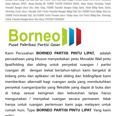
Untuk Ballroom,
HOTEL
, Ruang Meeting Dll. PABRIK PARTISI PEREDAM SUARA, Untuk Kantor, Workshop, Pabrik,
Penyekat Ruangan Besar Bisa Buka Tutup, PABRIK Penyekat Ruangan Kedap Suara, Untuk Miting Room, Kantor,
Workshop, Partisi Geser / Movable Wall / Partisi Penyekat Ruangan Sliding Wall, Cari PABRIK Partisi Sliding Wall, Cari
PABRIK Partisi Movable Wall, Cari PABRIK Partisi Peredam Suara / Kedap Suara, Cari Partisi Sliding Door, Workshop,
Pabrik, Penyekat Ruangan Besar Bisa Geser, PENYEKAT RUANGAN
Kami Perusahan
BORNEO PARTISI PINTU LIPAT,
adalah
perusahaan yang khusus menyediakan pintu Movable Wall pintu
lipat/folding dan sliding untuk penyekat ruangan / partisi
ruangan dll. dengan bekal bertahun-tahun kami bergelut di
bidang pintu dan aplikator rel bail sliding dan folding/lipat kami
memberikan alternatif bagi ruangan anda yang membutuhkan
penyekat ruangan/partisi yang fleksible yang dapat di buka dan
di tutup sesuai keinginan dan kebutuhan tanpa harus
mengunakan / menyekat ruangan secara permanen. tidak
hanya untuk ruangan pertemuan kami juga melayani untuk
rumah huni, Type
BORNEO PARTISI PINTU LIPAT
Yang kami
miliki
: